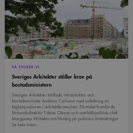
ställer
krav
på
bostadsministern
SÅ TYCKER VI
Sveriges Arkitekter ställer krav på
bostadsministern
Sveriges Arkitekter träffade infrastruktur- och
bostadsminister Anderas Carlsson med anledning av
lågkonjunkturen i arkitektbranschen. På mötet framförde
förbundsdirektör Tobias Olsson och samhällspolitisk chef
Margareta Wilhelmsson förslag på politiska förändringar.
Se hela listan.