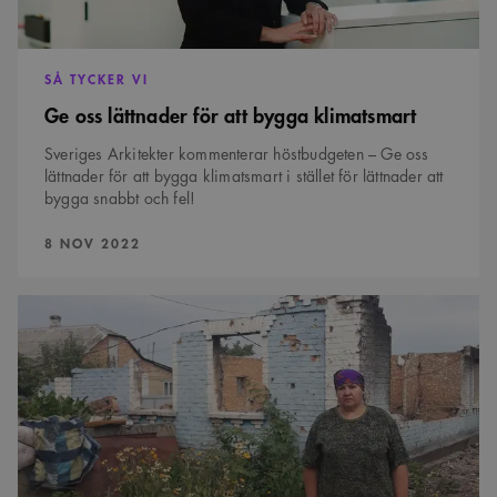
SÅ TYCKER VI
Ge oss lättnader för att bygga klimatsmart
Sveriges Arkitekter kommenterar höstbudgeten – Ge oss
lättnader för att bygga klimatsmart i stället för lättnader att
bygga snabbt och fel!
PUBLICERAD:
8 NOV 2022
Svenska
och
ukrainska
arkitekter
samarbetar
om
återuppbyggnad