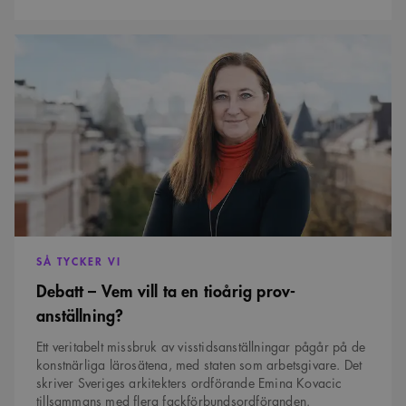
Debatt
–
Vem
vill
ta
en
tioårig
prov­
anställning?
SÅ TYCKER VI
Debatt – Vem vill ta en tioårig prov­
anställning?
Ett veritabelt missbruk av visstids­anställningar pågår på de
konstnärliga lärosätena, med staten som arbetsgivare. Det
skriver Sveriges arkitekters ordförande Emina Kovacic
tillsammans med flera fackförbundsordföranden.