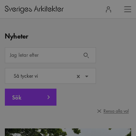
Stä
Logga
men
in
Nyheter
Jag letar efter
Så tycker vi
Sök
Rensa alla val
Sveriges
Arkitekter