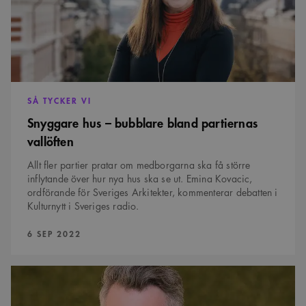
vallöften
Strikt nödvändigt
Analys
Marknadsföring
Funktioner
Strikt nödvändiga kakor tillåter kärnwebbplatsfunktioner som
användarinloggning och kontohantering. Webbplatsen kan inte användas
ordentligt utan strikt nödvändiga cookies.
Namn
Provider
/
Domän
Utgång
Beskrivning
SÅ TYCKER VI
sa_svar_token
www.arkitekt.se
Session
Används för
Snyggare hus – bubblare bland partiernas
att ha koll på
inloggning
vallöften
CookieScriptConsent
1 månad
Denna cookie
CookieScript
används av
Allt fler partier pratar om medborgarna ska få större
www.arkitekt.se
Cookie-
inflytande över hur nya hus ska se ut. Emina Kovacic,
Script.com-
ordförande för Sveriges Arkitekter, kommenterar debatten i
tjänsten för att
komma ihåg
Kulturnytt i Sveriges radio.
preferenserna
för
besökarens
PUBLICERAD:
6 SEP 2022
cookie. Det är
nödvändigt att
Cookie-
Google Privacy Policy
Script.com
Lyft
cookiebanner
blicken
fungerar
politiker
korrekt.