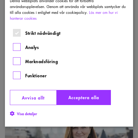
Denna webbplats använder cookies för att förbättra
användarupplevelsen. Genom att använda vår webbplats samtycker du
till alla cookies i enlighet med vår cookiepolicy.
Läs mer om hur vi
hanterar cookies
Strikt nödvändigt
SÅ TYCKER VI
Analys
Låt inte lagarna hindra klimatpionjärer
Marknadsföring
Sveriges Arkitekters besked till Andreas Carlsson,
nyutnämnd bostadsminister, är att inte hindra pionjärerna.
Låt dem istället bli det nya normala med hjälp av vassare
Funktioner
lagstiftning.
PUBLICERAD:
18 OKT 2022
Acceptera alla
Avvisa allt
Snyggare
hus
Visa detaljer
–
bubblare
bland
partiernas