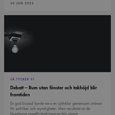
PUBLICERAD:
20 JUN 2023
Debatt
–
Rum
utan
fönster
och
takhöjd
blir
framtiden
SÅ TYCKER VI
Debatt – Rum utan fönster och takhöjd blir
framtiden
En god bostad borde vara en självklar gemensam strävan
för politiker och myndigheter. Men resultatet av de
föreslagna regelförändringarna blir sämre