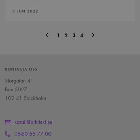
PUBLICERAD:
8 JUN 2022
Föregående
Nästa
1
2
3
4
sida
sida
KONTAKTA OSS
Storgatan 41
Box 5027
102 41 Stockholm
kansli@arkitekt.se
08-50 55 77 00