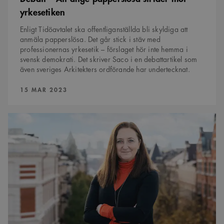
yrkesetiken
Enligt Tidöavtalet ska offentlig­anställda bli skyldiga att
anmäla pappers­lösa. Det går stick i stäv med
professionernas yrkesetik – förslaget hör inte hemma i
svensk demokrati. Det skriver Saco i en debattartikel som
även sveriges Arkitekters ordförande har undertecknat.
PUBLICERAD:
15 MAR 2023
Sveriges
Arkitekter
kräver
akut
skydd
för
Ukrainas
kulturarv