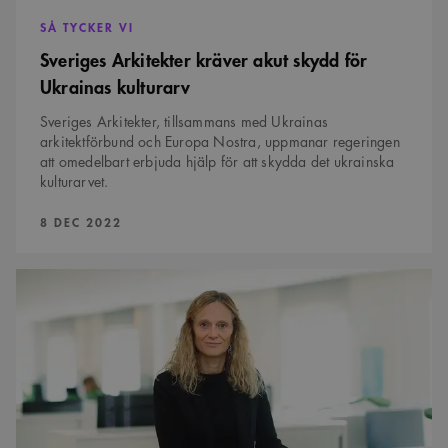
SÅ TYCKER VI
Sveriges Arkitekter kräver akut skydd för
Ukrainas kulturarv
Sveriges Arkitekter, tillsammans med Ukrainas
arkitektförbund och Europa Nostra, uppmanar regeringen
att omedelbart erbjuda hjälp för att skydda det ukrainska
kulturarvet.
PUBLICERAD:
8 DEC 2022
Ge
oss
lättnader
för
att
bygga
klimatsmart