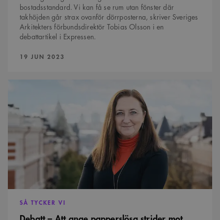
bostadsstandard. Vi kan få se rum utan fönster där
takhöjden går strax ovanför dörrposterna, skriver Sveriges
Arkitekters förbundsdirektör Tobias Olsson i en
debattartikel i Expressen.
PUBLICERAD:
19 JUN 2023
Debatt
–
Att
ange
papperslösa
strider
mot
yrkesetiken
SÅ TYCKER VI
Debatt – Att ange papperslösa strider mot