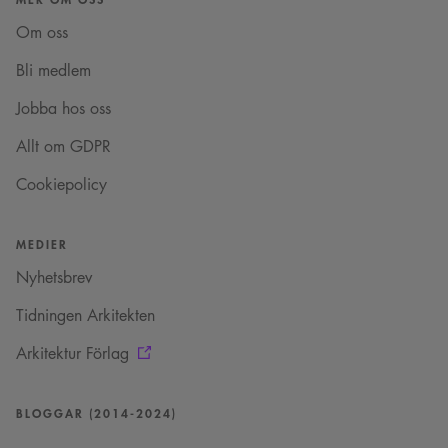
läggs till prefixet
_cs_.
Om oss
VISITOR_INFO1_LIVE
5
Denna cookie ställs in
Google LLC
Bli medlem
månader
av Youtube för att
.youtube.com
4 veckor
hålla reda på
användarinställninga
Jobba hos oss
för Youtube-videor
inbäddade i
webbplatser; den kan
Allt om GDPR
också avgöra om
webbplatsbesökaren
Cookiepolicy
använder den nya
eller gamla versionen
av Youtube-
gränssnittet.
MEDIER
_cs_s
29
Det här är en
Content
minuter
sessionskaka. Detta är
Square SaaS
Nyhetsbrev
59
en mönstertypskaka
.arkitekt.se
sekunder
där ett slumpmässigt
13-siffrigt nummer
Tidningen Arkitekten
läggs till prefixet
_cs_.
Arkitektur Förlag
BLOGGAR (2014-2024)