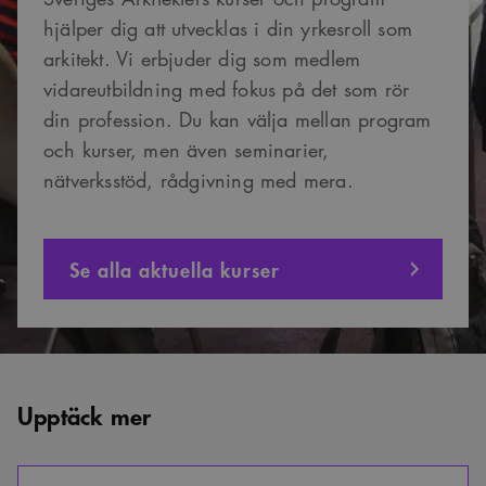
Funktioner
hjälper dig att utvecklas i din yrkesroll som
arkitekt. Vi erbjuder dig som medlem
Strikt nödvändiga kakor tillåter kärnwebbplatsfunktioner som
användarinloggning och kontohantering. Webbplatsen kan inte användas
vidareutbildning med fokus på det som rör
ordentligt utan strikt nödvändiga cookies.
din profession. Du kan välja mellan program
Namn
Provider
/
Domän
Utgång
Beskrivning
och kurser, men även seminarier,
sa_svar_token
www.arkitekt.se
Session
Används för
att ha koll på
nätverksstöd, rådgivning med mera.
inloggning
CookieScriptConsent
1 månad
Denna cookie
CookieScript
används av
www.arkitekt.se
Cookie-
Se alla aktuella kurser
Script.com-
tjänsten för att
komma ihåg
preferenserna
för
besökarens
cookie. Det är
nödvändigt att
Cookie-
Google Privacy Policy
Upptäck mer
Script.com
cookiebanner
fungerar
korrekt.
SnippetSessionId
snippets.arkitekt.se
Session