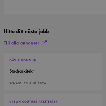
Hitta ditt nästa jobb
Till alla annonser
Stadsarkitekt
GÄVLE KOMMUN
Stadsarkitekt
SENAST:
23 AUG 2026
Arkitekt
till
URBAN COUTURE ARKITEKTER
Urban