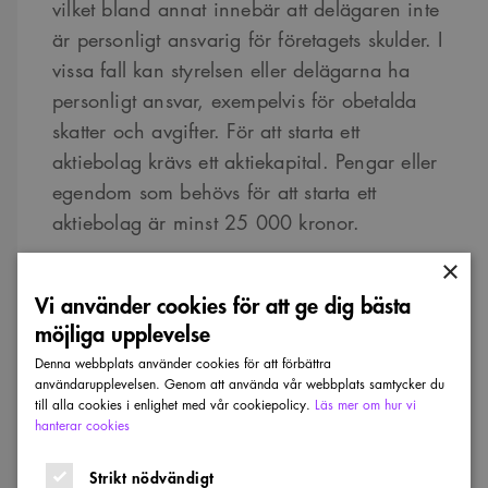
vilket bland annat innebär att delägaren inte
är personligt ansvarig för företagets skulder. I
vissa fall kan styrelsen eller delägarna ha
personligt ansvar, exempelvis för obetalda
skatter och avgifter. För att starta ett
aktiebolag krävs ett aktiekapital. Pengar eller
egendom som behövs för att starta ett
aktiebolag är minst 25 000 kronor.
×
Handelsbolag
Vi använder cookies för att ge dig bästa
möjliga upplevelse
Handelsbolag kan vara ett alternativ om ni är
Denna webbplats använder cookies för att förbättra
minst två personer som ska starta ett företag
användarupplevelsen. Genom att använda vår webbplats samtycker du
tillsammans. Inte heller här finns något krav
till alla cookies i enlighet med vår cookiepolicy.
Läs mer om hur vi
hanterar cookies
på satsat kapital, men delägarna är personligt
och solidariskt ansvariga för företagets
Strikt nödvändigt