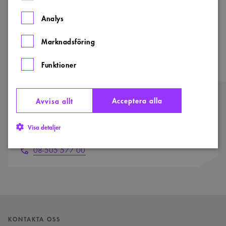
skulder.
Analys
Mer information om företagsformer finns hos
Marknadsföring
Bolagsverket
Funktioner
Kontaktpersoner
Acceptera alla
Avvisa allt
KONTAKT
Sveriges Arkitekters jurister
Visa detaljer
Skicka e-post
08-505 577 00
Strikt nödvändigt
Analys
Marknadsföring
Funktioner
Strikt nödvändiga kakor tillåter kärnwebbplatsfunktioner som
användarinloggning och kontohantering. Webbplatsen kan inte användas
KONTAKTA OSS
ordentligt utan strikt nödvändiga cookies.