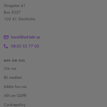
Storgatan 41
Namn
Provider
/
Domän
Utgång
Beskrivning
Box 5027
sa_svar_token
www.arkitekt.se
Session
Används för
att ha koll på
102 41 Stockholm
inloggning
CookieScriptConsent
1 månad
Denna cookie
CookieScript
används av
www.arkitekt.se
Cookie-
Script.com-
kansli@arkitekt.se
tjänsten för att
komma ihåg
08-50 55 77 00
preferenserna
för
besökarens
cookie. Det är
nödvändigt att
MER OM OSS
Cookie-
Google Privacy Policy
Script.com
Om oss
cookiebanner
fungerar
korrekt.
Bli medlem
SnippetSessionId
snippets.arkitekt.se
Session
Jobba hos oss
__cf_bm
29
Denna cookie
Cloudflare Inc.
minuter
används för
.fonts.net
Allt om GDPR
54
att skilja
sekunder
mellan
människor och
Cookiepolicy
bots. Detta är