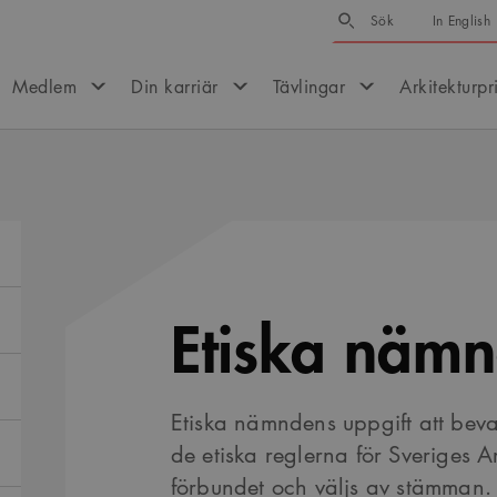
Sök
Sök
In English
Medlem
Din karriär
Tävlingar
Arkitekturpr
Etiska näm
Etiska nämndens uppgift att be
de etiska reglerna för Sveriges A
förbundet och väljs av stämman.