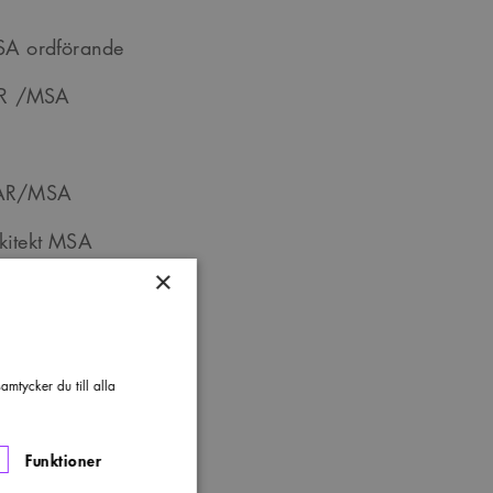
SA ordförande
SAR /MSA
t LAR/MSA
kitekt MSA
×
mtycker du till alla
Funktioner