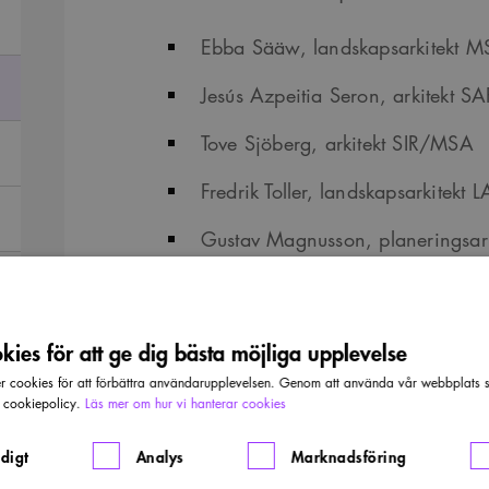
Ebba Sääw, landskapsarkitekt M
Jesús Azpeitia Seron, arkitekt 
Tove Sjöberg, arkitekt SIR/MSA
Fredrik Toller, landskapsarkitek
Gustav Magnusson, planeringsar
Instruktion för etiska nämnden
ies för att ge dig bästa möjliga upplevelse
cookies för att förbättra användarupplevelsen. Genom att använda vår webbplats sa
r cookiepolicy.
Läs mer om hur vi hanterar cookies
digt
Analys
Marknadsföring