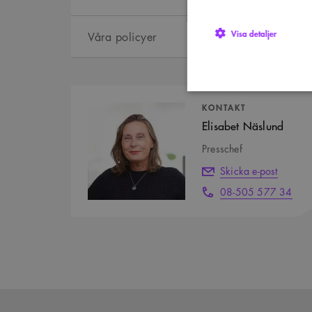
Visa detaljer
Våra policyer
Kontaktpersoner
KONTAKT
Elisabet Näslund
Strikt nödvändiga kakor ti
utan strikt nödvändiga cook
Presschef
Namn
P
Skicka e-post
sa_svar_token
w
08-505 577 34
CookieScriptConsent
C
w
SnippetSessionId
s
__cf_bm
C
.
Google Privacy Po