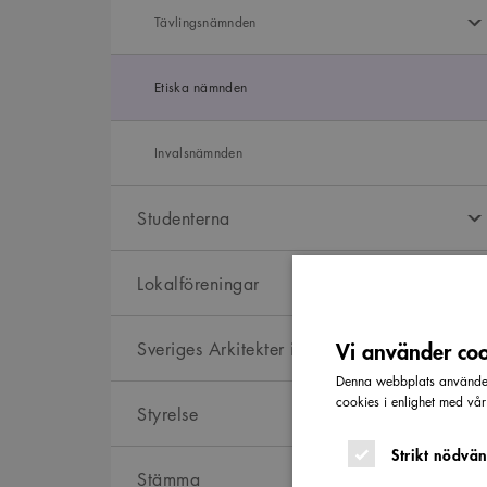
Tävlingsnämnden
Etiska nämnden
Invalsnämnden
Studenterna
Lokalföreningar
Vi använder cook
Sveriges Arkitekter i Malmö
Denna webbplats använder 
cookies i enlighet med vå
Styrelse
Strikt nödvän
Stämma