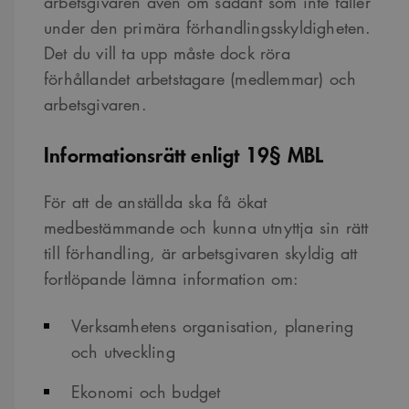
arbetsgivaren även om sådant som inte faller
Funktioner
under den primära förhandlingsskyldigheten.
Strikt nödvändiga kakor tillåter kärnwebbplatsfunktioner som
Det du vill ta upp måste dock röra
användarinloggning och kontohantering. Webbplatsen kan inte användas
ordentligt utan strikt nödvändiga cookies.
förhållandet arbetstagare (medlemmar) och
Namn
Provider
/
Domän
Utgång
Beskrivning
arbetsgivaren.
sa_svar_token
www.arkitekt.se
Session
Används för
att ha koll på
Informationsrätt enligt 19§ MBL
inloggning
CookieScriptConsent
1 månad
Denna cookie
CookieScript
används av
www.arkitekt.se
För att de anställda ska få ökat
Cookie-
Script.com-
medbestämmande och kunna utnyttja sin rätt
tjänsten för att
komma ihåg
till förhandling, är arbetsgivaren skyldig att
preferenserna
för
fortlöpande lämna information om:
besökarens
cookie. Det är
nödvändigt att
Cookie-
Verksamhetens organisation, planering
Google Privacy Policy
Script.com
cookiebanner
och utveckling
fungerar
korrekt.
Ekonomi och budget
SnippetSessionId
snippets.arkitekt.se
Session