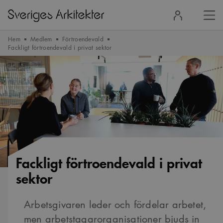
Stä
Logga
men
in
Hem
Medlem
Förtroendevald
Fackligt förtroendevald i privat sektor
Fackligt förtroendevald i privat
sektor
Arbetsgivaren leder och fördelar arbetet,
men arbetstagarorganisationer bjuds in