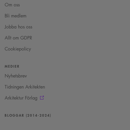
läggs till prefixet
Om oss
_cs_.
VISITOR_INFO1_LIVE
5
Denna cookie ställs in
Google LLC
Bli medlem
månader
av Youtube för att
.youtube.com
4 veckor
hålla reda på
Jobba hos oss
användarinställninga
för Youtube-videor
inbäddade i
Allt om GDPR
webbplatser; den kan
också avgöra om
webbplatsbesökaren
Cookiepolicy
använder den nya
eller gamla versionen
av Youtube-
gränssnittet.
MEDIER
_cs_s
29
Det här är en
Content
Nyhetsbrev
minuter
sessionskaka. Detta är
Square SaaS
59
en mönstertypskaka
.arkitekt.se
sekunder
där ett slumpmässigt
Tidningen Arkitekten
13-siffrigt nummer
läggs till prefixet
_cs_.
Arkitektur Förlag
BLOGGAR (2014-2024)