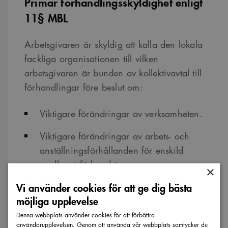
Primär förhandlingsskyldighet enligt
11§ MBL
Arbetsgivaren är skyldig att kalla den lokala
fackliga organisationen till vilken
arbetsgivaren är bunden av kollektivavtal till
förhandlingar före beslut om:
Viktigare förändringar av verksamheten.
Viktigare förändringar av arbets- och
anställningsförhållanden för enskild
medlem i förbundet.
×
Vi använder cookies för att ge dig bästa
Exempel på situationen när
möjliga upplevelse
förhandlingsskyldighet föreligger är:
Denna webbplats använder cookies för att förbättra
användarupplevelsen. Genom att använda vår webbplats samtycker du