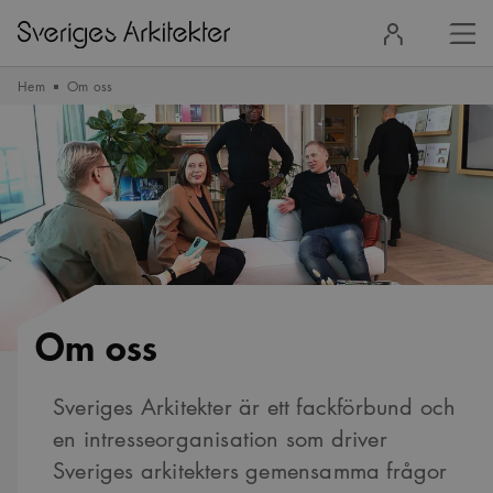
Stä
Logga
men
in
Hem
Om oss
Om oss
Sveriges Arkitekter är ett fackförbund och
en intresseorganisation som driver
Sveriges arkitekters gemensamma frågor