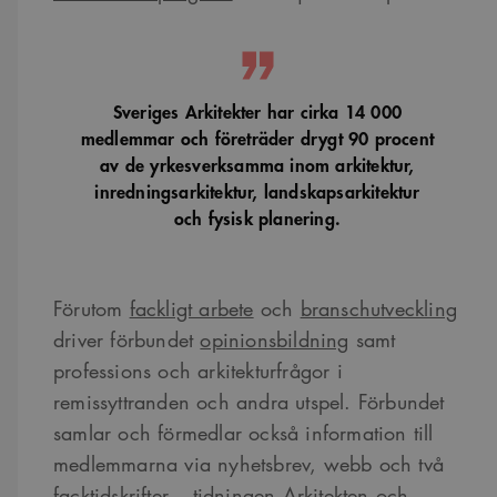
Sveriges Arkitekter har cirka 14 000
medlemmar och företräder drygt 90 procent
av de yrkesverksamma inom arkitektur,
inredningsarkitektur, landskapsarkitektur
och fysisk planering.
Förutom
fackligt arbete
och
branschutveckling
driver förbundet
opinionsbildning
samt
professions och arkitekturfrågor i
remissyttranden och andra utspel. Förbundet
samlar och förmedlar också information till
medlemmarna via nyhetsbrev, webb och två
facktidskrifter – tidningen
Arkitekten
och