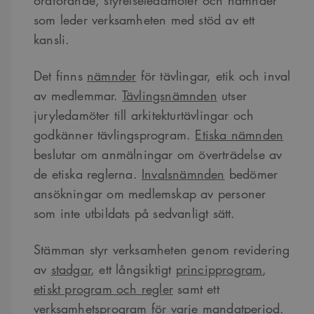
ordförande, styrelseledamöter och nämnder
som leder verksamheten med stöd av ett
kansli.
Det finns
nämnder
för tävlingar, etik och inval
av medlemmar.
Tävlingsnämnden
utser
juryledamöter till arkitekturtävlingar och
godkänner tävlingsprogram.
Etiska nämnden
beslutar om anmälningar om överträdelse av
de etiska reglerna.
Invalsnämnden
bedömer
ansökningar om medlemskap av personer
som inte utbildats på sedvanligt sätt.
Stämman styr verksamheten genom revidering
av
stadgar
, ett långsiktigt
principprogram
,
etiskt program och regler
samt ett
verksamhetsprogram
för varje mandatperiod.