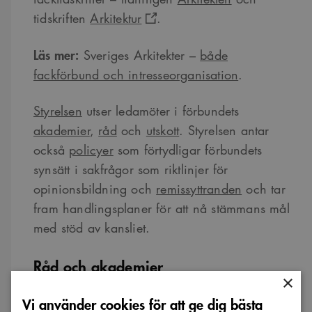
tidskriften
Arkitektur
.
Läs mer:
Sveriges Arkitekter –
både
fackförbund och intresseorganisation
.
Styrelsen
utser ledamöter i förbundets
akademier
,
råd
och
utskott
. Styrelsen antar
också
policyer
som förtydligar förbundets
synsätt i sakfrågor som riktlinjer för
opinionsbildning och
remissyttranden
och tar
fram handlingsplaner för att nå stämmans mål
med stöd av kansliet.
Råd och akademier
×
Vi använder cookies för att ge dig bästa
Akademierna
har ett stadgeenligt uppdrag att