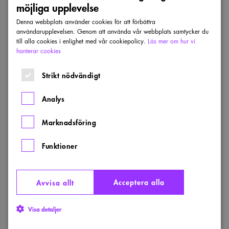
möjliga upplevelse
utveckla de fyra professionernas
ämneskunskap om arkitektur,
Denna webbplats använder cookies för att förbättra
användarupplevelsen. Genom att använda vår webbplats samtycker du
landskapsarkitektur, inredningsarkitektur
till alla cookies i enlighet med vår cookiepolicy.
Läs mer om hur vi
respektive fysisk planering.
Råd och utskott
hanterar cookies
arbetar på styrelsens uppdrag med
Strikt nödvändigt
verksamhetsprogrammet och tar med stöd av
kansliet fram beslutsunderlag till styrelsen.
Analys
Även akademierna har uppdrag från styrelsen
inom sina sakområden. Akademierna utser
Marknadsföring
också jury till förbundets
arkitekturpriser
. Till
Funktioner
detta kommer de
förtroendevalda
i de lokala
fackklubbarna som utses av sina medlemmar
på respektive arbetsplats.
Acceptera alla
Avvisa allt
Sammantaget innebär det att omkring 500
Visa detaljer
medlemmar är involverade i förbundsarbete.