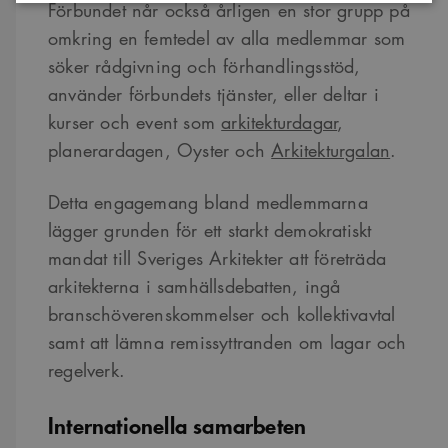
Förbundet når också årligen en stor grupp på
omkring en femtedel av alla medlemmar som
Strikt nödvändigt
Analys
Marknadsföring
söker rådgivning och förhandlingsstöd,
Funktioner
använder förbundets tjänster, eller deltar i
Strikt nödvändiga kakor tillåter kärnwebbplatsfunktioner som
kurser och event som
arkitekturdagar
,
användarinloggning och kontohantering. Webbplatsen kan inte användas
planerardagen, Oyster och
Arkitekturgalan
.
ordentligt utan strikt nödvändiga cookies.
Namn
Provider
/
Domän
Utgång
Beskrivning
Detta engagemang bland medlemmarna
sa_svar_token
www.arkitekt.se
Session
Används för
att ha koll på
lägger grunden för ett starkt demokratiskt
inloggning
mandat till Sveriges Arkitekter att företräda
CookieScriptConsent
1 månad
Denna cookie
CookieScript
används av
arkitekterna i samhällsdebatten, ingå
www.arkitekt.se
Cookie-
Script.com-
branschöverenskommelser och kollektivavtal
tjänsten för att
komma ihåg
samt att lämna remissyttranden om lagar och
preferenserna
för
regelverk.
besökarens
cookie. Det är
nödvändigt att
Internationella samarbeten
Cookie-
Google Privacy Policy
Script.com
cookiebanner