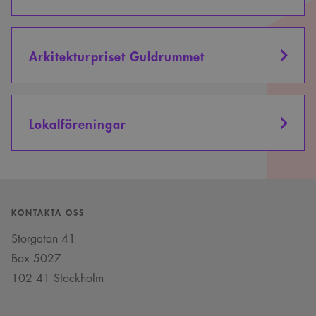
_cs_c
1 år 1
Det här är en
Content
månad
sessionskaka. Detta är
Square SaaS
en mönstertypskaka
.arkitekt.se
där ett slumpmässigt
13-siffrigt nummer
Arkitekturpriset Guldrummet
läggs till prefixet
_cs_.
VISITOR_INFO1_LIVE
5
Denna cookie ställs in
Google LLC
månader
av Youtube för att
.youtube.com
4 veckor
hålla reda på
användarinställninga
Lokalföreningar
för Youtube-videor
inbäddade i
webbplatser; den kan
också avgöra om
webbplatsbesökaren
använder den nya
eller gamla versionen
av Youtube-
gränssnittet.
KONTAKTA OSS
_cs_s
29
Det här är en
Content
minuter
sessionskaka. Detta är
Square SaaS
Storgatan 41
59
en mönstertypskaka
.arkitekt.se
sekunder
där ett slumpmässigt
Box 5027
13-siffrigt nummer
läggs till prefixet
102 41 Stockholm
_cs_.