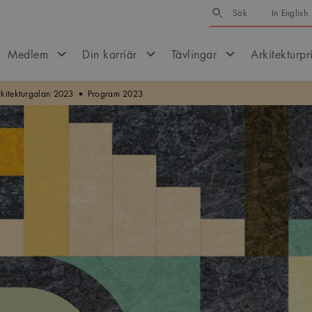
Sök
Sök
In English
Medlem
Din karriär
Tävlingar
Arkitekturpr
rkitekturgalan 2023
Program 2023