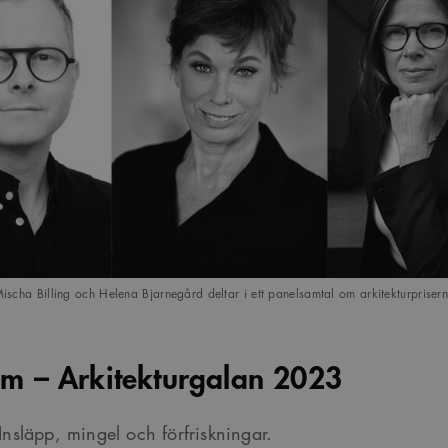
ischa Billing och Helena Bjarnegård deltar i ett panelsamtal om arkitekturpriser
m – Arkitekturgalan 2023
nsläpp, mingel och förfriskningar.