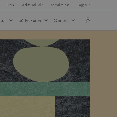
Press
Anlita Arkitekt
Kontakta oss
Logga in
Logga
iser
Så tycker vi
Om oss
in