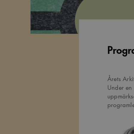
Prog
Årets Arki
Under en 
uppmärksa
programl