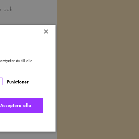
on och
×
märket
.
priset
.
mtycker du till alla
Funktioner
stolen
Acceptera alla
stolen