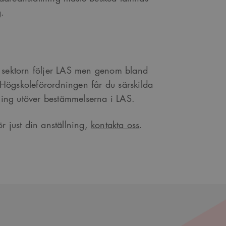
avgöra om
g.
nen av Youtube-
är ett slumpmässigt 13-
a sektorn följer LAS men genom bland
Högskoleförordningen får du särskilda
lning utöver bestämmelserna i LAS.
r just din anställning,
kontakta oss
.