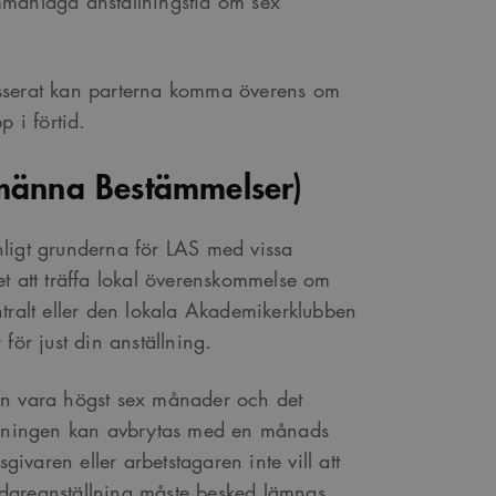
mmanlagd anställningstid om sex
asserat kan parterna komma överens om
r att optimera
p i förtid.
ns och tillhandahålla
r en viktig uppdatering
 av inbäddade videor.
lja unika användare
männa Bestämmelser)
r att optimera
are. Den ingår i varje
ns och tillhandahålla
on- och kampanjdata för
tta är fördelaktigt för
et.
nligt grunderna för LAS med vissa
 deras webbplats.
är ett slumpmässigt 13-
et att träffa lokal överenskommelse om
tralt eller den lokala Akademikerklubben
för just din anställning.
och sekretessval för
ifter om besökarens
t säkerställer att deras
an vara högst sex månader och det
är ett slumpmässigt 13-
ällningen kan avbrytas med en månads
varen eller arbetstagaren inte vill att
svidareanställning måste besked lämnas
vändarinställningar för