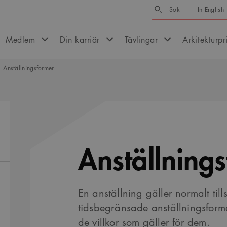
Sök
Sök
In English
Medlem
Din karriär
Tävlingar
Arkitekturpr
Anställningsformer
Anställning
En anställning gäller normalt tills
tidsbegränsade anställningsforme
de villkor som gäller för dem.