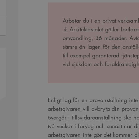
Arbetar du i en privat verksam
Arkitektavtalet
gäller fortfar
omvandling, 36 månader. Avtal
sämre än lagen för den anställ
till exempel garanterad tjänste
vid sjukdom och föräldraledigh
Enligt lag får en provanställning in
arbetsgivaren vill avbryta din provans
övergår i tillsvidareanställning ska 
två veckor i förväg och senast när d
arbetsgivaren inte gör det kommer di