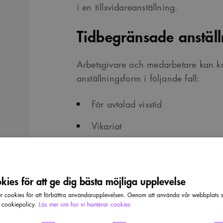
i en tillsvidareanställning.
Tidbegränsade anställn
Arbetsgivare och medarbetare kan 
anställningsform i följande fall:
För avtalad visstid
Vikariat
Arbetstagare har fyllt 65 år
För säsongsarbete
ies för att ge dig bästa möjliga upplevelse
Doktorandtjänst
cookies för att förbättra användarupplevelsen. Genom att använda vår webbplats sa
r cookiepolicy.
Läs mer om hur vi hanterar cookies
Skolungdom