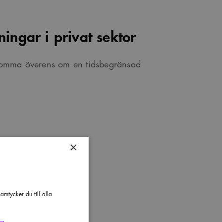
ingar i privat sektor
komma överens om en tidsbegränsad
×
mtycker du till alla