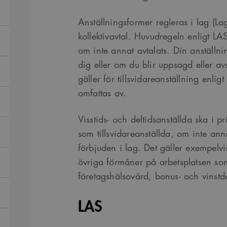
Anställningsformer regleras i lag (L
kollektivavtal. Huvudregeln enligt LAS 
om inte annat avtalats. Din anställn
dig eller om du blir uppsagd eller 
gäller för tillsvidareanställning enlig
omfattas av.
Visstids- och deltidsanställda ska i p
som tillsvidareanställda, om inte anna
förbjuden i lag. Det gäller exempelvis
övriga förmåner på arbetsplatsen so
företagshälsovård, bonus- och vinstd
LAS