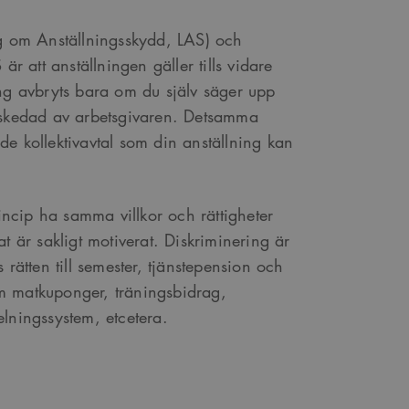
ag om Anställningsskydd, LAS) och
är att anställningen gäller tills vidare
ing avbryts bara om du själv säger upp
avskedad av arbetsgivaren. Detsamma
t de kollektivavtal som din anställning kan
rincip ha samma villkor och rättigheter
t är sakligt motiverat. Diskriminering är
 rätten till semester, tjänstepension och
m matkuponger, träningsbidrag,
elningssystem, etcetera.