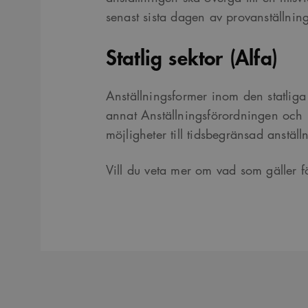
månader
Youtube-videor inbäddade i webbplatser; den kan också 
.youtube.com
4 veckor
senast sista dagen av provanställnin
webbplatsbesökaren använder den nya eller gamla versio
gränssnittet.
29
Det här är en sessionskaka. Detta är en mönstertypskaka d
Content
Statlig sektor (Alfa)
minuter
siffrigt nummer läggs till prefixet _cs_.
Square SaaS
59
.arkitekt.se
sekunder
Anställningsformer inom den statlig
annat Anställningsförordningen och 
möjligheter till tidsbegränsad anstäl
Vill du veta mer om vad som gäller fö