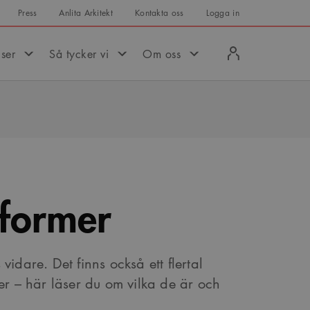
Press
Anlita Arkitekt
Kontakta oss
Logga in
Logga
iser
Så tycker vi
Om oss
in
sformer
 vidare. Det finns också ett flertal
r – här läser du om vilka de är och