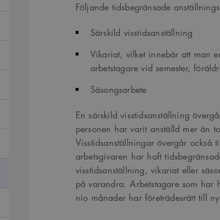
Följande tidsbegränsade anställningsf
Särskild visstidsanställning
Vikariat, vilket innebär att man 
arbetstagare vid semester, föräldra
Säsongsarbete
En särskild visstidsanställning övergår
personen har varit anställd mer än 
Visstidsanställningar övergår också til
arbetsgivaren har haft tidsbegränsade
visstidsanställning, vikariat eller sä
på varandra. Arbetstagare som har haf
nio månader har företrädesrätt till ny 