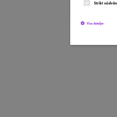
Strikt nödvän
Visa detaljer
Strikt nödvändiga kakor ti
utan strikt nödvändiga cook
Namn
P
sa_svar_token
w
CookieScriptConsent
C
w
SnippetSessionId
s
__cf_bm
C
.