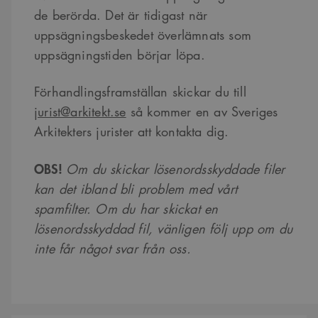
de berörda. Det är tidigast när
Strikt nödvändigt
Analys
Marknadsföring
uppsägningsbeskedet överlämnats som
Funktioner
uppsägningstiden börjar löpa.
Strikt nödvändiga kakor tillåter kärnwebbplatsfunktioner som
användarinloggning och kontohantering. Webbplatsen kan inte användas
ordentligt utan strikt nödvändiga cookies.
Förhandlingsframställan skickar du till
jurist@arkitekt.se
så kommer en av Sveriges
Namn
Provider
/
Domän
Utgång
Beskrivning
Arkitekters jurister att kontakta dig.
sa_svar_token
www.arkitekt.se
Session
Används för
att ha koll på
inloggning
OBS!
Om du skickar lösenordsskyddade filer
CookieScriptConsent
1 månad
Denna cookie
CookieScript
används av
www.arkitekt.se
kan det ibland bli problem med vårt
Cookie-
Script.com-
spamfilter. Om du har skickat en
tjänsten för att
komma ihåg
lösenordsskyddad fil, vänligen följ upp om du
preferenserna
för
inte får något svar från oss.
besökarens
cookie. Det är
nödvändigt att
Cookie-
Google Privacy Policy
Script.com
cookiebanner
fungerar