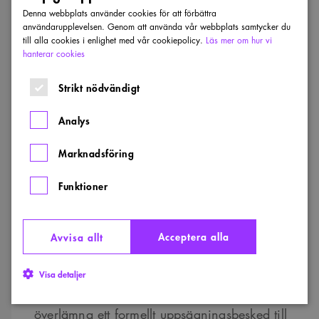
En
risk och konsekvensanalys
där
Denna webbplats använder cookies för att förbättra
arbetsgivaren ska bedöma om
användarupplevelsen. Genom att använda vår webbplats samtycker du
till alla cookies i enlighet med vår cookiepolicy.
Läs mer om hur vi
ändringarna medför risk ur
hanterar cookies
arbetsmiljösynpunkt.
Strikt nödvändigt
Ange när ni i tid tänkt att verkställa
/lägga uppsägningarna.
Analys
Ange gärna även några förslag till tider
Marknadsföring
för förhandling.
Funktioner
Är företaget medlem i
Almega Innovationsföretagen
kontaktar
Acceptera alla
Avvisa allt
ni dem för ytterligare information och
rådgivning.
Visa detaljer
Först efter att förhandlingen avslutats kan ni
överlämna ett formellt uppsägningsbesked till