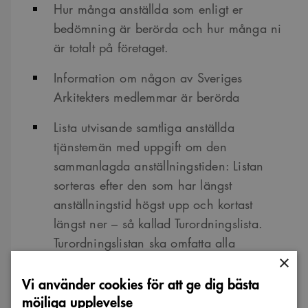
Hur många anställda som enligt er
bedömning är berörda och hur många ni
är totalt på företaget.
Information om någon av Sveriges
Arkitekters medlemmar är berörda
Lista utvisande samtliga anställda
tjänstemän med uppgift om den
sammanlagda anställningstiden: Listan
sorteras efter den som har längst
anställningstid högst upp och kortast
längst ner – så kallad Turordningslista.
Turordningslistan ska omfatta alla
×
tjänstemän, inte bara medlemmar i
Vi använder cookies för att ge dig bästa
Sveriges Arkitekter.
möjliga upplevelse