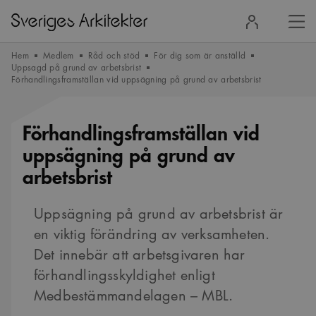
Stä
Logga
men
in
Hem
Medlem
Råd och stöd
För dig som är anställd
Uppsagd på grund av arbetsbrist
Förhandlingsframställan vid uppsägning på grund av arbetsbrist
Förhandlingsframställan vid
uppsägning på grund av
arbetsbrist
Uppsägning på grund av arbetsbrist är
en viktig förändring av verksamheten.
Det innebär att arbetsgivaren har
förhandlingsskyldighet enligt
Medbestämmandelagen – MBL.