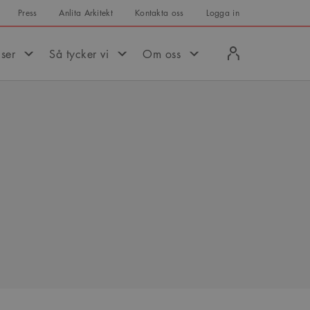
Press
Anlita Arkitekt
Kontakta oss
Logga in
Logga
iser
Så tycker vi
Om oss
in