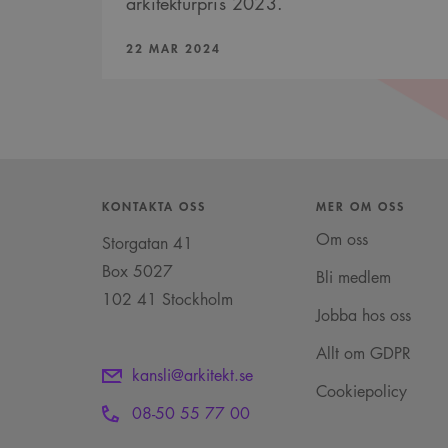
arkitekturpris 2023.
PUBLICERAD:
VISITOR_INFO1_LIVE
22 MAR 2024
_cs_s
KONTAKTA OSS
MER OM OSS
Om oss
Storgatan 41
Box 5027
Bli medlem
102 41 Stockholm
Jobba hos oss
Allt om GDPR
kansli@arkitekt.se
Cookiepolicy
08-50 55 77 00