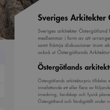
Sveriges Arkitekter
Sveriges arkitekter Östergötlan
medlemmar i form av att arrange
samt främja diskussioner inom akt
också ut Östergötlands Arkitektur
Östergötlands arkitekt
Östergötlands arkitekturpris tilldelas 
innefattande ett eller flera av följ
inredning, landskap och fysisk planeri
Östergötland och färdigställt under 