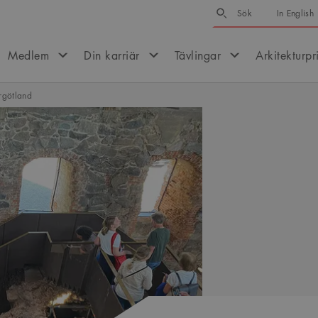
Sök
Sök
In English
Medlem
Din karriär
Tävlingar
Arkitekturpr
ergötland