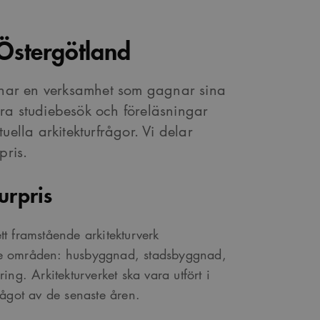
 Östergötland
d har en verksamhet som gagnar sina
ra studiebesök och föreläsningar
uella arkitekturfrågor. Vi delar
pris.
urpris
ett framstående arkitekturverk
ande områden: husbyggnad, stadsbyggnad,
ng. Arkitekturverket ska vara utfört i
något av de senaste åren.