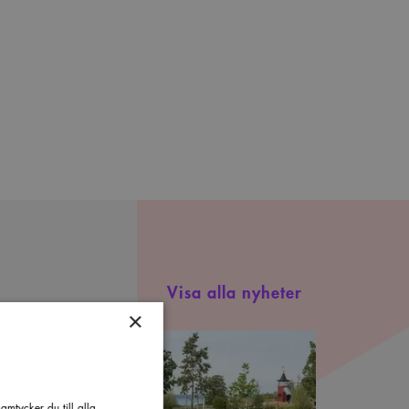
Visa alla nyheter
×
minerade
tergötlands
kitekturpris
024
mtycker du till alla