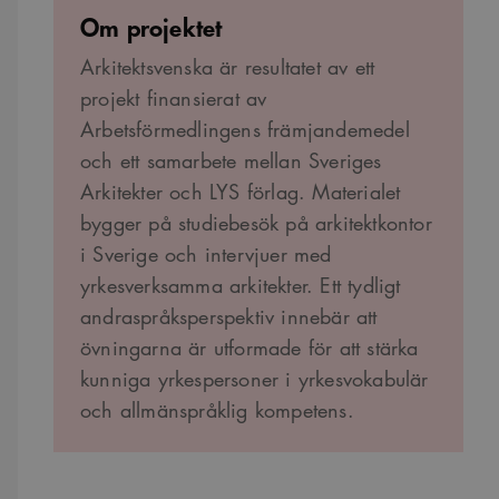
Om projektet
sa_svar_token
www.arkitekt.se
Session
Används för
att ha koll på
inloggning
Arkitektsvenska är resultatet av ett
CookieScriptConsent
1 månad
Denna cookie
CookieScript
projekt finansierat av
används av
www.arkitekt.se
Cookie-
Arbetsförmedlingens främjandemedel
Script.com-
tjänsten för att
och ett samarbete mellan Sveriges
komma ihåg
preferenserna
Arkitekter och LYS förlag. Materialet
för
besökarens
bygger på studiebesök på arkitektkontor
cookie. Det är
nödvändigt att
i Sverige och intervjuer med
Cookie-
Google Privacy Policy
Script.com
yrkesverksamma arkitekter. Ett tydligt
cookiebanner
fungerar
andraspråksperspektiv innebär att
korrekt.
övningarna är utformade för att stärka
SnippetSessionId
snippets.arkitekt.se
Session
kunniga yrkespersoner i yrkesvokabulär
__cf_bm
29
Denna cookie
Cloudflare Inc.
minuter
används för
.fonts.net
och allmänspråklig kompetens.
54
att skilja
sekunder
mellan
människor och
bots. Detta är
fördelaktigt
för