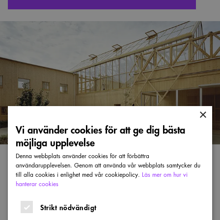
Trafikverkets
arkitekturpris
×
Vi använder cookies för att ge dig bästa
möjliga upplevelse
Denna webbplats använder cookies för att förbättra
Vårdbyggnadspriset
användarupplevelsen. Genom att använda vår webbplats samtycker du
till alla cookies i enlighet med vår cookiepolicy.
Läs mer om hur vi
Vårdbyggnadspriset uppmärksammar goda exempel
hanterar cookies
inom arkitektur, premierar innovativ vårdmiljö och
Strikt nödvändigt
framhåller goda processer.