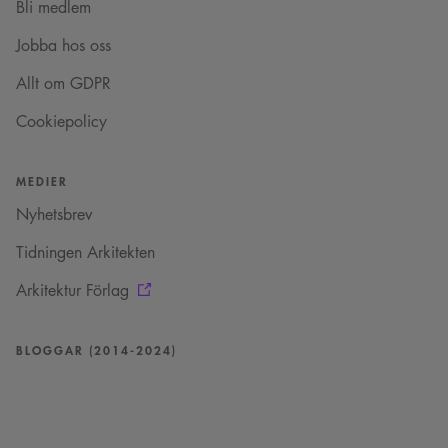
Content
Bli medlem
minuter
sessionskaka. Detta är
Square SaaS
59
en mönstertypskaka
.arkitekt.se
sekunder
där ett slumpmässigt
Jobba hos oss
13-siffrigt nummer
läggs till prefixet
Allt om GDPR
_cs_.
Cookiepolicy
MEDIER
Nyhetsbrev
Tidningen Arkitekten
Arkitektur Förlag
BLOGGAR (2014-2024)