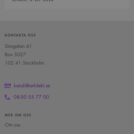
sekunder
och bots. Detta är
registrerar uppgifter
fördelaktigt för
om besökarens
webbplatsen för att
samtycke om olika
göra giltiga
sekretesspolicyer och
rapporter om
inställningar, vilket
användningen av
säkerställer att deras
deras webbplats.
preferenser hedras i
framtida sessioner.
KONTAKTA OSS
_cs_c
1 år 1
Det här är en
Content
månad
sessionskaka. Detta är
Storgatan 41
Square SaaS
en mönstertypskaka
.arkitekt.se
där ett slumpmässigt
Box 5027
13-siffrigt nummer
läggs till prefixet
102 41 Stockholm
_cs_.
VISITOR_INFO1_LIVE
5
Denna cookie ställs in
Google LLC
månader
av Youtube för att
.youtube.com
4 veckor
hålla reda på
kansli@arkitekt.se
användarinställninga
för Youtube-videor
inbäddade i
08-50 55 77 00
webbplatser; den kan
också avgöra om
webbplatsbesökaren
använder den nya
MER OM OSS
eller gamla versionen
av Youtube-
Om oss
gränssnittet.
_cs_s
29
Det här är en