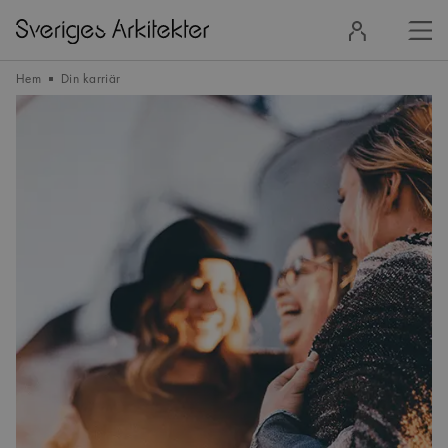
Stä
Logga
men
in
Hem
Din karriär