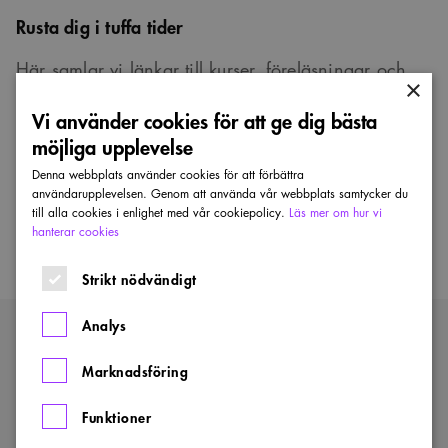
Rusta dig i tuffa tider
Här samlar vi länkar till kurser, föreläsningar och
×
annat som kan vara bra att ha koll på när
Vi använder cookies för att ge dig bästa
arbetsmarknaden är tuff. Tips till dig som är
möjliga upplevelse
arbetslös och för dig som vill rusta dig för att
Denna webbplats använder cookies för att förbättra
minska risken att bli det.
användarupplevelsen. Genom att använda vår webbplats samtycker du
till alla cookies i enlighet med vår cookiepolicy.
Läs mer om hur vi
hanterar cookies
om
Läs mer
Rusta
Strikt nödvändigt
dig
i
tuffa
Analys
tider
Upptäck mer
Marknadsföring
Funktioner
Gå en kurs hos oss