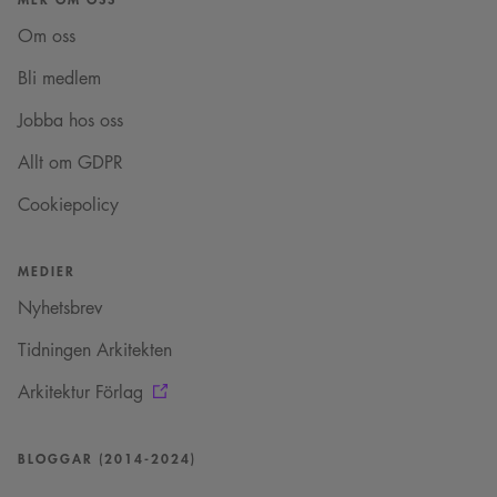
läggs till prefixet
_cs_.
Om oss
VISITOR_INFO1_LIVE
5
Denna cookie ställs in
Google LLC
Bli medlem
månader
av Youtube för att
.youtube.com
4 veckor
hålla reda på
användarinställninga
Jobba hos oss
för Youtube-videor
inbäddade i
webbplatser; den kan
Allt om GDPR
också avgöra om
webbplatsbesökaren
Cookiepolicy
använder den nya
eller gamla versionen
av Youtube-
gränssnittet.
MEDIER
_cs_s
29
Det här är en
Content
minuter
sessionskaka. Detta är
Square SaaS
Nyhetsbrev
59
en mönstertypskaka
.arkitekt.se
sekunder
där ett slumpmässigt
13-siffrigt nummer
Tidningen Arkitekten
läggs till prefixet
_cs_.
Arkitektur Förlag
BLOGGAR (2014-2024)