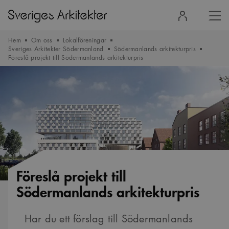
Stä
Logga
men
in
Hem
Om oss
Lokalföreningar
Sveriges Arkitekter Södermanland
Södermanlands arkitekturpris
Föreslå projekt till Södermanlands arkitekturpris
Föreslå projekt till
Södermanlands arkitekturpris
Har du ett förslag till Södermanlands