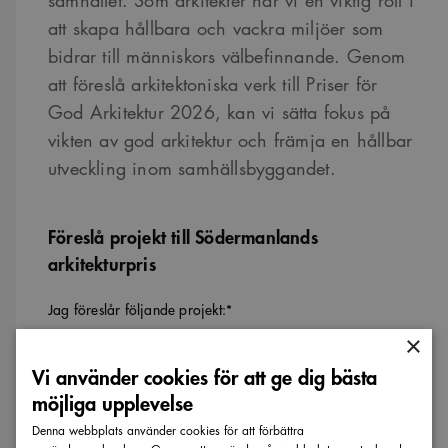
samhället. Som arkitekter har vi en viktig roll i
att skapa hållbara och vackra miljöer som
bidrar till människors välbefinnande. Genom
att föreslå arkitektoniska verk till Priser för
God Arkitektur 2026, kan vi sätta fokus på
vikten av god arkitektur och främja en hållbar
utveckling inom samhällsbyggandet.
Föreslå projekt till Södermanlands
arkitekturpris
Jag föreslår följande projekt:
*
×
Vi använder cookies för att ge dig bästa
möjliga upplevelse
År färdigställt
Denna webbplats använder cookies för att förbättra