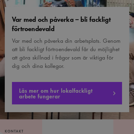
att ha koll på
inloggning
Var med och påverka – bli fackligt
CookieScriptConsent
1 månad
Denna cookie
CookieScript
används av
www.arkitekt.se
Cookie-
förtroendevald
Script.com-
tjänsten för att
komma ihåg
Var med och påverka din arbetsplats. Genom
preferenserna
för
att bli fackligt förtroendevald får du möjlighet
besökarens
cookie. Det är
att göra skillnad i frågor som är viktiga för
nödvändigt att
Cookie-
dig och dina kollegor.
Google Privacy Policy
Script.com
cookiebanner
fungerar
korrekt.
SnippetSessionId
snippets.arkitekt.se
Session
Läs mer om hur lokalfackligt
arbete fungerar
__cf_bm
29
Denna cookie
Cloudflare Inc.
minuter
används för
.fonts.net
54
att skilja
sekunder
mellan
människor och
bots. Detta är
fördelaktigt
för
webbplatsen
KONTAKT