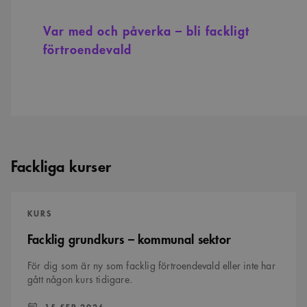
Var med och påverka – bli fackligt
förtroendevald
Fackliga kurser
Facklig
grundkurs
KURS
–
kommunal
Facklig grundkurs – kommunal sektor
sektor
För dig som är ny som facklig förtroendevald eller inte har
gått någon kurs tidigare.
DATUM:
:
15 SEP 2026