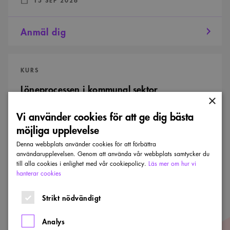
Anmäl dig
Löneprocessen
i
KURS
kommunal
sektor
Löneprocessen i kommunal sektor
×
Välkommen till en facklig kurs om löneöversynen för dig
Vi använder cookies för att ge dig bästa
som arbetar i kommunal sektor.
möjliga upplevelse
DATUM:
:
13 OKT 2026
Denna webbplats använder cookies för att förbättra
användarupplevelsen. Genom att använda vår webbplats samtycker du
till alla cookies i enlighet med vår cookiepolicy.
Läs mer om hur vi
Anmäl dig
hanterar cookies
Strikt nödvändigt
Facklig
nätverksträff
KURS
–
Analys
kommunal
Facklig nätverksträff – kommunal sektor