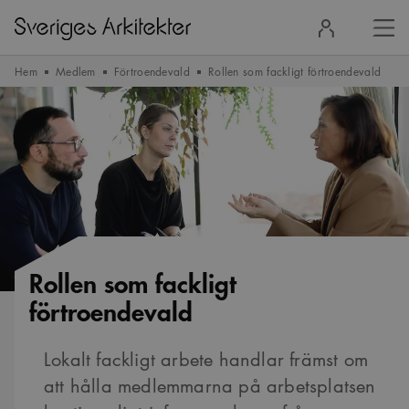
Stä
Logga
men
in
Hem
Medlem
Förtroendevald
Rollen som fackligt förtroendevald
Rollen som fackligt
förtroendevald
Lokalt fackligt arbete handlar främst om
att hålla medlemmarna på arbetsplatsen