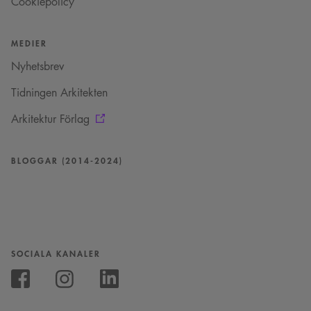
Cookiepolicy
läggs till prefixet
_cs_.
MEDIER
Nyhetsbrev
Tidningen Arkitekten
Arkitektur Förlag
BLOGGAR (2014-2024)
SOCIALA KANALER
Följ
oss
Följ
Följ
på
oss
oss
Instagram