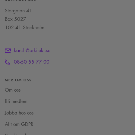
inställningar, vilket
användningen av
säkerställer att deras
deras webbplats.
Storgatan 41
preferenser hedras i
framtida sessioner.
Box 5027
_cs_c
1 år 1
Det här är en
Content
102 41 Stockholm
månad
sessionskaka. Detta är
Square SaaS
en mönstertypskaka
.arkitekt.se
där ett slumpmässigt
13-siffrigt nummer
läggs till prefixet
_cs_.
kansli@arkitekt.se
VISITOR_INFO1_LIVE
5
Denna cookie ställs in
Google LLC
08-50 55 77 00
månader
av Youtube för att
.youtube.com
4 veckor
hålla reda på
användarinställninga
för Youtube-videor
inbäddade i
MER OM OSS
webbplatser; den kan
också avgöra om
Om oss
webbplatsbesökaren
använder den nya
eller gamla versionen
Bli medlem
av Youtube-
gränssnittet.
Jobba hos oss
_cs_s
29
Det här är en
Content
minuter
sessionskaka. Detta är
Square SaaS
Allt om GDPR
59
en mönstertypskaka
.arkitekt.se
sekunder
där ett slumpmässigt
13-siffrigt nummer