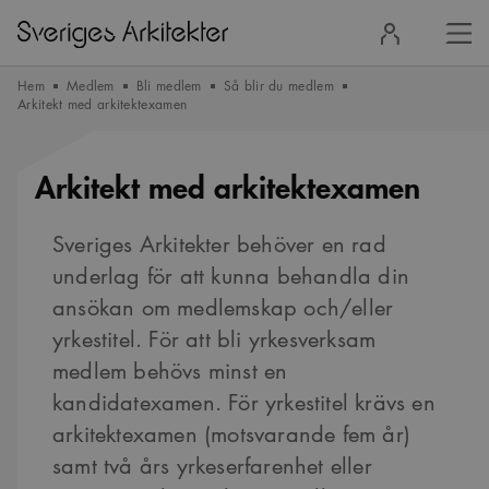
Stä
Logga
men
in
Hem
Medlem
Bli medlem
Så blir du medlem
Arkitekt med arkitektexamen
Arkitekt med arkitektexamen
Sveriges Arkitekter behöver en rad
underlag för att kunna behandla din
ansökan om medlemskap och/eller
yrkestitel. För att bli yrkesverksam
medlem behövs minst en
kandidatexamen. För yrkestitel krävs en
arkitektexamen (motsvarande fem år)
samt två års yrkeserfarenhet eller