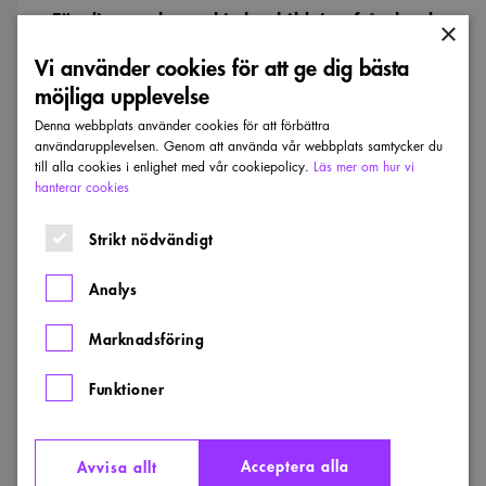
För dig som har arkitektutbildning från land
×
utanför EU:
Vi använder cookies för att ge dig bästa
möjliga upplevelse
Vidimerade kopior av examensbevis,
Denna webbplats använder cookies för att förbättra
studieplan och betygsutdrag, på
användarupplevelsen. Genom att använda vår webbplats samtycker du
originalspråk och i svensk översättning.
till alla cookies i enlighet med vår cookiepolicy.
Läs mer om hur vi
hanterar cookies
Yttrande från Universitets- och
Strikt nödvändigt
Högskolerådet.
Analys
Sveriges Arkitekter kan bevilja ett
tidsbegränsat medlemskap i väntan på
Marknadsföring
yttrande från UHR men du behöver ändå
Funktioner
skicka dina examensbevis.
Acceptera alla
Avvisa allt