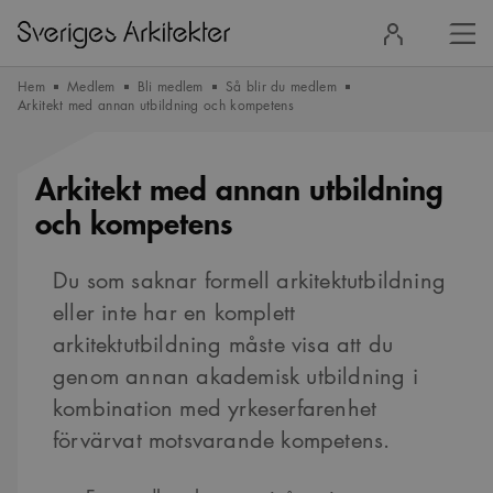
Stä
Logga
men
in
Hem
Medlem
Bli medlem
Så blir du medlem
Arkitekt med annan utbildning och kompetens
Arkitekt med annan utbildning
och kompetens
Du som saknar formell arkitektutbildning
eller inte har en komplett
arkitektutbildning måste visa att du
genom annan akademisk utbildning i
kombination med yrkeserfarenhet
förvärvat motsvarande kompetens.