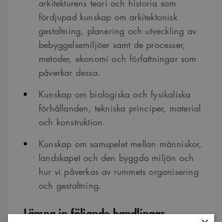
arkitekturens teori och historia som
fördjupad kunskap om arkitektonisk
gestaltning, planering och utveckling av
bebyggelsemiljöer samt de processer,
metoder, ekonomi och författningar som
påverkar dessa.
Kunskap om biologiska och fysikaliska
förhållanden, tekniska principer, material
och konstruktion.
Kunskap om samspelet mellan människor,
landskapet och den byggda miljön och
hur vi påverkas av rummets organisering
och gestaltning.
Lämna in följande handlingar