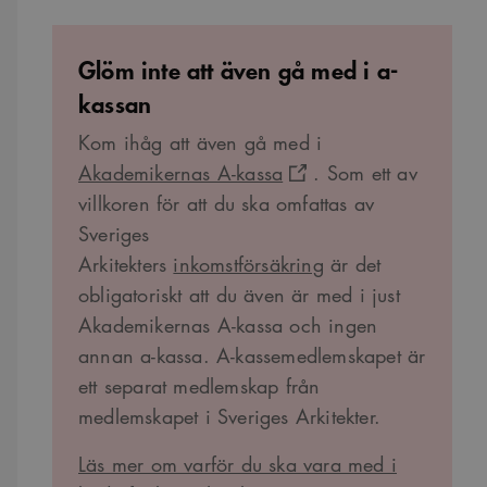
Cookie-
Google Privacy Policy
Script.com
cookiebanner
Glöm inte att även gå med i a-
fungerar
korrekt.
kassan
SnippetSessionId
snippets.arkitekt.se
Session
__cf_bm
Kom ihåg att även gå med i
29
Denna cookie
Cloudflare Inc.
minuter
används för
.fonts.net
Akademikernas A-kassa
. Som ett av
54
att skilja
sekunder
mellan
villkoren för att du ska omfattas av
människor och
bots. Detta är
Sveriges
fördelaktigt
för
Arkitekters
inkomstförsäkring
är det
webbplatsen
för att göra
obligatoriskt att du även är med i just
giltiga
rapporter om
Akademikernas A-kassa och ingen
användningen
av deras
annan a-kassa. A-kassemedlemskapet är
webbplats.
ett separat medlemskap från
medlemskapet i Sveriges Arkitekter.
Namn
Provider
/
Domän
Utgång
Beskrivning
Provider
/
Namn
Läs mer om varför du ska vara med i
Utgång
Beskrivning
_cfuvid
.vimeo.com
Session
Denna cookie
Domän
Provider
/
Namn
Utgång
Beskrivning
används för att spåra