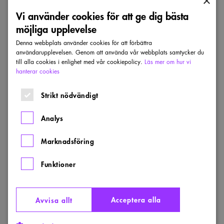
×
Vi använder cookies för att ge dig bästa
Av ansökan måste din egen kompetens och
möjliga upplevelse
förmåga som arkitekt framgå, det är därför
Denna webbplats använder cookies för att förbättra
viktigt att du beskriver din självständiga insats
användarupplevelsen. Genom att använda vår webbplats samtycker du
som arkitekt i CV, förteckning över relevanta
till alla cookies i enlighet med vår cookiepolicy.
Läs mer om hur vi
arbeten och projektportfölj.
hanterar cookies
Strikt nödvändigt
Vidimerade kopior av examensbevis
och/eller betygsutdrag från dina
Analys
akademiska studier.
Marknadsföring
Intyg från eventuella andra relevanta
studier.
Funktioner
CV och andra intyg som du anser stöder
din ansökan. Det kan exempelvis vara
Acceptera alla
Avvisa allt
intyg från yrkesverksamhet eller från