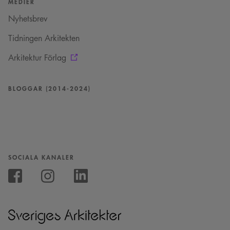
MEDIER
Nyhetsbrev
Tidningen Arkitekten
Arkitektur Förlag
BLOGGAR (2014-2024)
SOCIALA KANALER
Följ
oss
Följ
Följ
på
oss
oss
Instagram
på
på
Facebook
Linkedin