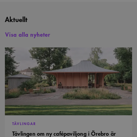
Aktuellt
Visa alla nyheter
Tävlingen
om
ny
cafépaviljong
i
Örebro
är
avslutad
TÄVLINGAR
Tävlingen om ny cafépaviljong i Örebro är