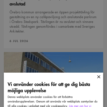
avslutad
Örebro kommun arrangerade en öppen projekttävling för
gestaltning av en ny cafépaviljong och anslutande parkrum
i Örebro Stadspark. Tävlingen är nu avslutat och vinnare
utsedd. Tävlingen genomfördes i samarbete med Sveriges
Arkitekter.
PUBLICERAD:
6 JUL 2026
Efterlyses:
Hotade
byggnader
att
tävla
om
×
Vi använder cookies för att ge dig bästa
möjliga upplevelse
Denna webbplats använder cookies för att förbättra
användarupplevelsen. Genom att använda vår webbplats samtycker du
till alla cookies i enlighet med vår cookiepolicy.
Läs mer om hur vi