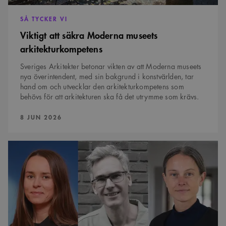
Strikt nödvändiga kakor tillåter kärnwebbplatsfunktioner som
SÅ TYCKER VI
användarinloggning och kontohantering. Webbplatsen kan inte användas
Viktigt att säkra Moderna museets
ordentligt utan strikt nödvändiga cookies.
arkitekturkompetens
Namn
Provider
/
Domän
Utgång
Beskrivning
sa_svar_token
www.arkitekt.se
Session
Används för
Sveriges Arkitekter betonar vikten av att Moderna museets
att ha koll på
nya överintendent, med sin bakgrund i konstvärlden, tar
inloggning
hand om och utvecklar den arkitekturkompetens som
CookieScriptConsent
1 månad
Denna cookie
CookieScript
behövs för att arkitekturen ska få det utrymme som krävs.
används av
www.arkitekt.se
Cookie-
Script.com-
PUBLICERAD:
8 JUN 2026
tjänsten för att
komma ihåg
preferenserna
för
Plantera
besökarens
ny
cookie. Det är
grönska
nödvändigt att
i
Cookie-
Google Privacy Policy
den
Script.com
cookiebanner
täta
fungerar
staden
korrekt.
–
inte
SnippetSessionId
snippets.arkitekt.se
Session
i
utkanten
__cf_bm
29
Denna cookie