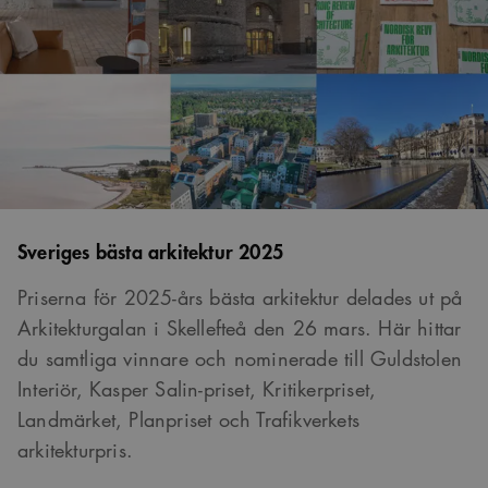
_cs_.
VISITOR_INFO1_LIVE
5
Denna cookie ställs in
Google LLC
månader
av Youtube för att
.youtube.com
4 veckor
hålla reda på
användarinställninga
för Youtube-videor
inbäddade i
webbplatser; den kan
också avgöra om
webbplatsbesökaren
använder den nya
eller gamla versionen
av Youtube-
gränssnittet.
Sveriges bästa arkitektur 2025
_cs_s
29
Det här är en
Content
minuter
sessionskaka. Detta är
Square SaaS
59
en mönstertypskaka
.arkitekt.se
Priserna för 2025-års bästa arkitektur delades ut på
sekunder
där ett slumpmässigt
13-siffrigt nummer
Arkitekturgalan i Skellefteå den 26 mars. Här hittar
läggs till prefixet
_cs_.
du samtliga vinnare och nominerade till Guldstolen
Interiör, Kasper Salin-priset, Kritikerpriset,
Landmärket, Planpriset och Trafikverkets
arkitekturpris.