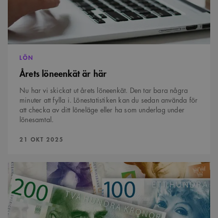
cookie. Det är
nödvändigt att
Cookie-
Google Privacy Policy
Script.com
cookiebanner
fungerar
korrekt.
LÖN
SnippetSessionId
snippets.arkitekt.se
Session
Årets löneenkät är här
__cf_bm
29
Denna cookie
Cloudflare Inc.
minuter
används för
.fonts.net
54
att skilja
Nu har vi skickat ut årets löneenkät. Den tar bara några
sekunder
mellan
minuter att fylla i. Lönestatistiken kan du sedan använda för
människor och
att checka av ditt löneläge eller ha som underlag under
bots. Detta är
fördelaktigt
lönesamtal.
för
webbplatsen
för att göra
PUBLICERAD:
21 OKT 2025
giltiga
rapporter om
användningen
av deras
Gör
webbplats.
så
här
om
du
inte
Namn
Provider
/
Domän
Utgång
Beskrivning
får
Provider
/