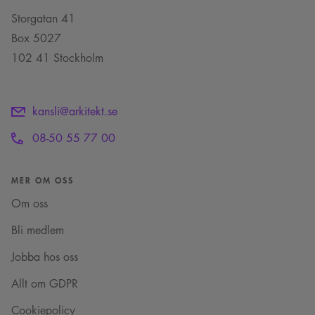
läggs till prefixet
_cs_.
Storgatan 41
Box 5027
102 41 Stockholm
kansli@arkitekt.se
08-50 55 77 00
MER OM OSS
Om oss
Bli medlem
Jobba hos oss
Allt om GDPR
Cookiepolicy