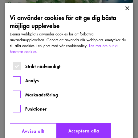
×
Vi använder cookies för att ge dig bästa
möjliga upplevelse
LÖN
Denna webbplats använder cookies för att förbättra
användarupplevelsen. Genom att använda vår webbplats samtycker du
Resultatet av årets löneenkät är klar
till alla cookies i enlighet med vår cookiepolicy.
Läs mer om hur vi
hanterar cookies
Nu har vi sammanställt resultatet av förra årets löneenkät
som gick ut till alla yrkesverksamma medlemmar. Den
färdiga lönestatistiken hittar du på Saco lönesök.
Strikt nödvändigt
PUBLICERAD:
10 FEB 2026
Analys
Marknadsföring
Därför
ska
du
Funktioner
svara
på
löneenkäten
Acceptera alla
Avvisa allt