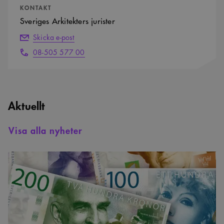
KONTAKT
Sveriges Arkitekters jurister
Skicka e-post
08-505 577 00
Aktuellt
Visa alla nyheter
Resultatet
av
årets
löneenkät
är
klar