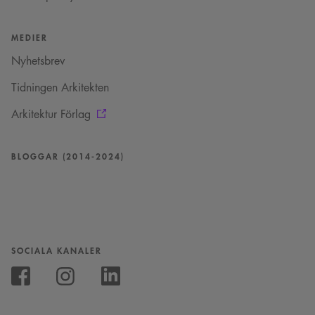
MEDIER
Nyhetsbrev
Tidningen Arkitekten
Arkitektur Förlag
BLOGGAR (2014-2024)
SOCIALA KANALER
Följ
oss
Följ
Följ
på
oss
oss
Instagram
på
på