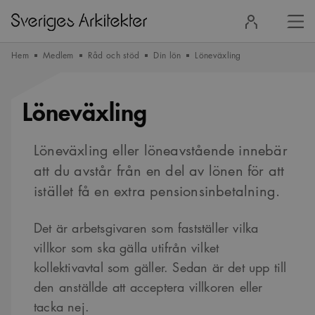
Stä
Logga
men
in
Hem
Medlem
Råd och stöd
Din lön
Löneväxling
Löneväxling
Löneväxling eller löneavstående innebär
att du avstår från en del av lönen för att
istället få en extra pensionsinbetalning.
Det är arbetsgivaren som fastställer vilka
villkor som ska gälla utifrån vilket
kollektivavtal som gäller. Sedan är det upp till
den anställde att acceptera villkoren eller
tacka nej.