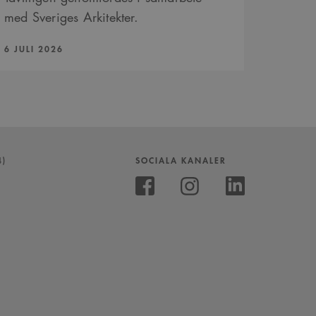
med Sveriges Arkitekter.
PUBLICERAD:
6 JULI 2026
4)
SOCIALA KANALER
Följ
oss
Följ
Följ
på
oss
oss
Instagram
på
på
Facebook
Linkedin