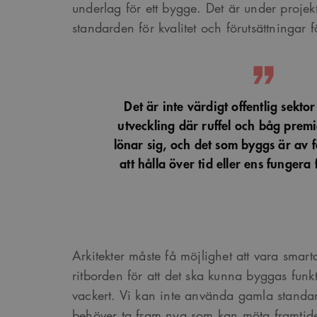
underlag för ett bygge. Det är under projek
standarden för kvalitet och förutsättningar
Det är inte värdigt offentlig sektor
utveckling där ruffel och båg premi
lönar sig, och det som byggs är av fö
att hålla över tid eller ens fungera 
Arkitekter måste få möjlighet att vara smart
ritborden för att det ska kunna byggas funkt
vackert. Vi kan inte använda gamla standa
behöver ta fram nya som kan möta framtide