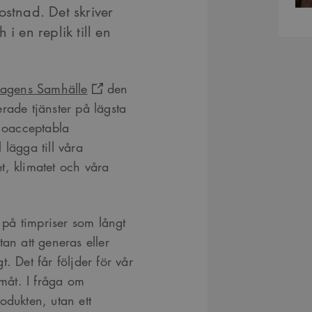
ostnad. Det skriver
i en replik till en
 Dagens Samhälle
den
rade tjänster på lägsta
e oacceptabla
l lägga till våra
t, klimatet och våra
r på timpriser som långt
an att generas eller
. Det får följder för vår
måt. I fråga om
rodukten, utan ett