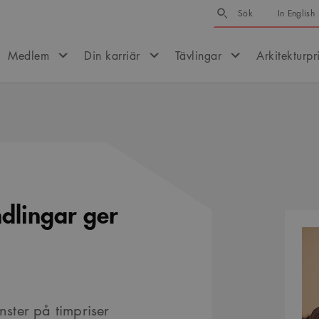
Sök
Sök
In English
Medlem
Din karriär
Tävlingar
Arkitekturpr
dlingar ger
Kontak
nster på timpriser