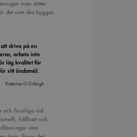
teringen man sätter
 för det som ska byggas.
 att driva på en
eras, arbete inte
r låg kvalitet för
för sitt ändamål.
Katarina O Cofaigh
a och finurliga vid
ionellt, hållbart och
rdlösningar utan
ns krav. Finns det