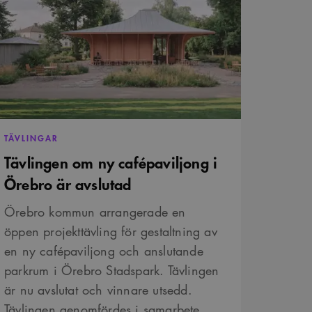
r att optimera
are. Den ingår i varje
ns och tillhandahålla
on- och kampanjdata för
fépaviljong
tta är fördelaktigt för
ebro
et.
 deras webbplats.
är ett slumpmässigt 13-
slutad
och sekretessval för
ifter om besökarens
t säkerställer att deras
TÄVLINGAR
är ett slumpmässigt 13-
Tävlingen om ny cafépaviljong i
Örebro är avslutad
vändarinställningar för
avgöra om
Örebro kommun arrangerade en
nen av Youtube-
öppen projekttävling för gestaltning av
är ett slumpmässigt 13-
en ny cafépaviljong och anslutande
parkrum i Örebro Stadspark. Tävlingen
är nu avslutat och vinnare utsedd.
Tävlingen genomfördes i samarbete