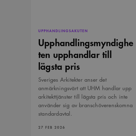
_cfuvid
.challenges.c
till
.ark
__Secure-ROLLOUT_TOK
lägsta
pris
__cf_bm
Cloudflare In
_ga_YPLQ693FFW
.ark
.vimeo.com
_cs_id
UPPHANDLINGSAKUTEN
Upphandlingsmyndighe
VISITOR_PRIVACY_META
ten upphandlar till
lägsta pris
_cs_c
Sveriges Arkitekter anser det
VISITOR_INFO1_LIVE
anmärkningsvärt att UHM handlar upp
arkitekttjänster till lägsta pris och inte
använder sig av branschöverenskomna
_cs_s
standardavtal.
PUBLICERAD:
27 FEB 2026