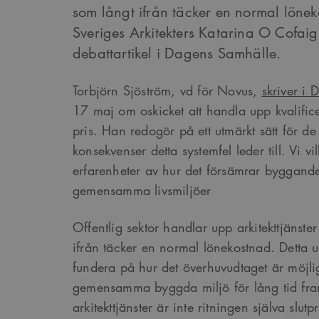
som långt ifrån täcker en normal lönek
Sveriges Arkitekters Katarina O Cofaigh 
debattartikel i Dagens Samhälle.
Torbjörn Sjöström, vd för Novus,
skriver i
17 maj om oskicket att handla upp kvalifice
pris. Han redogör på ett utmärkt sätt för d
konsekvenser detta systemfel leder till. Vi vil
erfarenheter av hur det försämrar byggande
gemensamma livsmiljöer
Offentlig sektor handlar upp arkitekttjänste
ifrån täcker en normal lönekostnad. Detta ut
fundera på hur det överhuvudtaget är möjligt
gemensamma byggda miljö för lång tid fra
arkitekttjänster är inte ritningen själva slutp