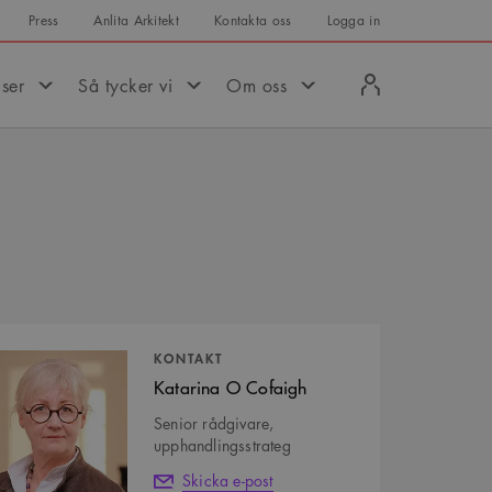
Press
Anlita Arkitekt
Kontakta oss
Logga in
Logga
iser
Så tycker vi
Om oss
in
tpersoner
KONTAKT
Katarina O Cofaigh
Senior rådgivare,
upphandlingsstrateg
Skicka e-post