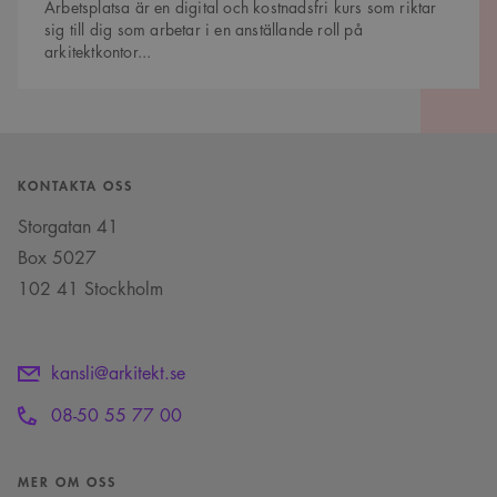
Arbetsplatsa är en digital och kostnadsfri kurs som riktar
läggs till prefixet
_cs_.
sig till dig som arbetar i en anställande roll på
arkitektkontor...
VISITOR_INFO1_LIVE
5
Denna cookie ställs in
Google LLC
månader
av Youtube för att
.youtube.com
4 veckor
hålla reda på
användarinställninga
för Youtube-videor
inbäddade i
webbplatser; den kan
också avgöra om
webbplatsbesökaren
KONTAKTA OSS
använder den nya
eller gamla versionen
Storgatan 41
av Youtube-
gränssnittet.
Box 5027
_cs_s
29
Det här är en
Content
102 41 Stockholm
minuter
sessionskaka. Detta är
Square SaaS
59
en mönstertypskaka
.arkitekt.se
sekunder
där ett slumpmässigt
13-siffrigt nummer
läggs till prefixet
_cs_.
kansli@arkitekt.se
08-50 55 77 00
MER OM OSS