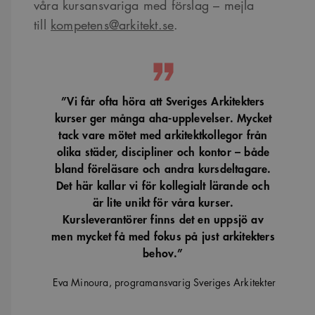
våra kursansvariga med förslag – mejla
till
kompetens@arkitekt.se
.
”Vi får ofta höra att Sveriges Arkitekters
kurser ger många aha-upplevelser. Mycket
tack vare mötet med arkitektkollegor från
olika städer, discipliner och kontor – både
bland föreläsare och andra kursdeltagare.
Det här kallar vi för kollegialt lärande och
är lite unikt för våra kurser.
Kursleverantörer finns det en uppsjö av
men mycket få med fokus på just arkitekters
behov.”
Eva Minoura, programansvarig Sveriges Arkitekter