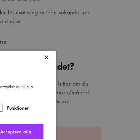
r förutsättning att den sökande har
na studier
rna
×
ch vad kostar det?
ningsformuläret som du hittar om du
mtycker du till alla
pet kostar endast 26 kronor/månad.
lem måste du gå på någon av
Funktioner
Acceptera alla