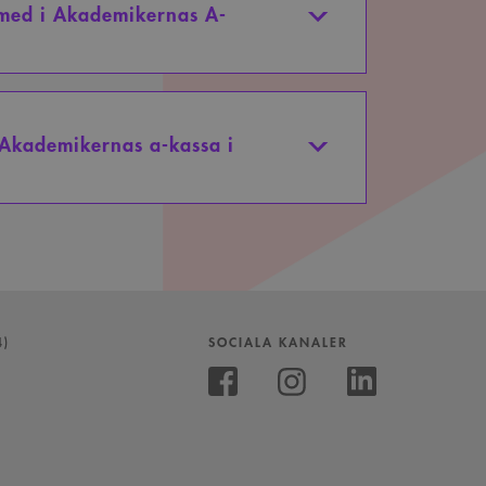
 med i Akademikernas A-
Akademikernas a-kassa i
4)
SOCIALA KANALER
Följ
oss
Följ
Följ
på
oss
oss
Instagram
på
på
Facebook
Linkedin