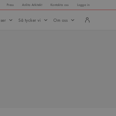
Press
Anlita Arkitekt
Kontakta oss
Logga in
Logga
iser
Så tycker vi
Om oss
in