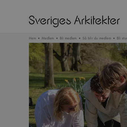
Hem
Medlem
Bli medlem
Så blir du medlem
Bli st