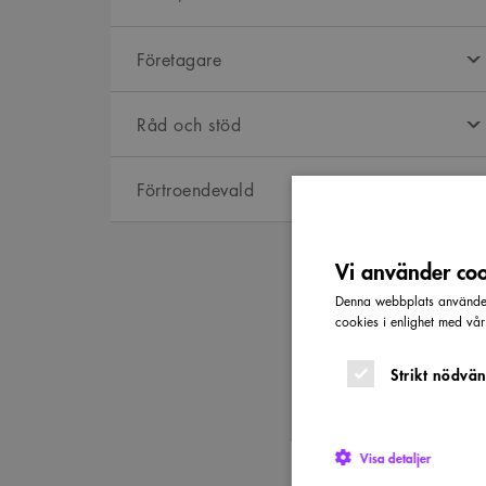
Företagare
Råd och stöd
Förtroendevald
Vi använder cook
Denna webbplats använder 
cookies i enlighet med vå
Strikt nödvän
Visa detaljer