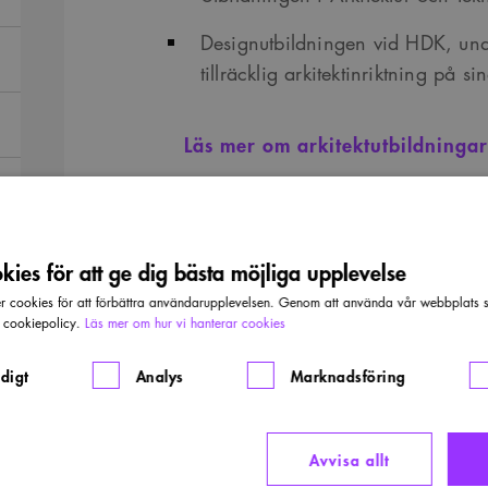
Designutbildningen vid HDK, unde
tillräcklig arkitektinriktning på si
Läs mer om arkitektutbildninga
Hur blir jag medlem o
ies för att ge dig bästa möjliga upplevelse
Ansök enkelt genom att fylla i ansök
cookies för att förbättra användarupplevelsen. Genom att använda vår webbplats sa
klickar på länken nedan. Medlemska
r cookiepolicy.
Läs mer om hur vi hanterar cookies
Kom ihåg att för att bli studentmed
digt
Analys
Marknadsföring
arkitektutbildningarna.
Avvisa allt