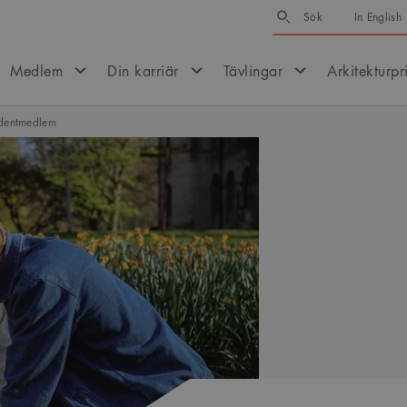
Sök
Sök
In English
Medlem
Din karriär
Tävlingar
Arkitekturpr
udentmedlem