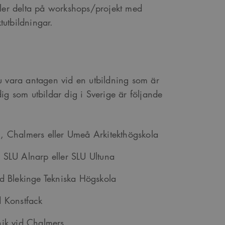
ller delta på workshops/projekt med
tutbildningar.
u vara antagen vid en utbildning som är
ig som utbildar dig i Sverige är följande
H, Chalmers eller Umeå Arkitekthögskola
d SLU Alnarp eller SLU Ultuna
id Blekinge Tekniska Högskola
d Konstfack
nik vid Chalmers