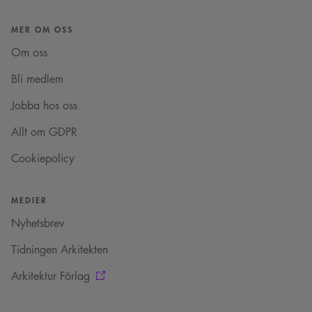
Strikt nödvändigt
Analys
Marknadsföring
Funktioner
MER OM OSS
Om oss
Strikt nödvändiga kakor tillåter kärnwebbplatsfunktioner som
användarinloggning och kontohantering. Webbplatsen kan inte användas
Bli medlem
ordentligt utan strikt nödvändiga cookies.
Namn
Provider
/
Domän
Utgång
Beskrivning
Jobba hos oss
sa_svar_token
www.arkitekt.se
Session
Används för
att ha koll på
Allt om GDPR
inloggning
Cookiepolicy
CookieScriptConsent
1 månad
Denna cookie
CookieScript
används av
www.arkitekt.se
Cookie-
Script.com-
tjänsten för att
MEDIER
komma ihåg
preferenserna
Nyhetsbrev
för
besökarens
cookie. Det är
Tidningen Arkitekten
nödvändigt att
Cookie-
Google Privacy Policy
Arkitektur Förlag
Script.com
cookiebanner
fungerar
korrekt.