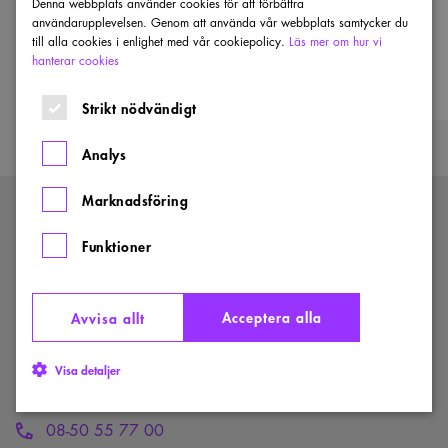
Denna webbplats använder cookies för att förbättra
members. Read more on why you should
användarupplevelsen. Genom att använda vår webbplats samtycker du
become a member.
till alla cookies i enlighet med vår cookiepolicy.
Läs mer om hur vi
hanterar cookies
Strikt nödvändigt
Analys
Marknadsföring
KONTAKTA OSS
Funktioner
Storgatan 41
Box 5027
102 41 Stockholm
Acceptera alla
Avvisa allt
Visa detaljer
kansli@arkitekt.se
08-50 55 77 00