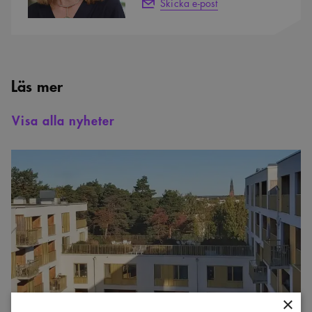
Skicka e-post
Läs mer
Visa alla nyheter
Uppsala
vinner
Planpriset
2025
×