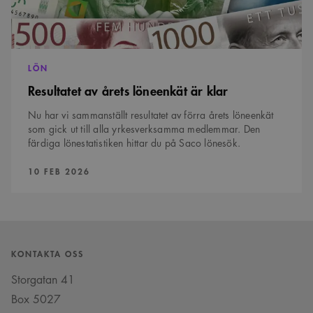
Cookie-
Google Privacy Policy
Script.com
cookiebanner
fungerar
korrekt.
SnippetSessionId
snippets.arkitekt.se
Session
LÖN
__cf_bm
29
Denna cookie
Cloudflare Inc.
Resultatet av årets löneenkät är klar
minuter
används för
.fonts.net
54
att skilja
sekunder
mellan
Nu har vi sammanställt resultatet av förra årets löneenkät
människor och
som gick ut till alla yrkesverksamma medlemmar. Den
bots. Detta är
fördelaktigt
färdiga lönestatistiken hittar du på Saco lönesök.
för
webbplatsen
PUBLICERAD:
för att göra
10 FEB 2026
giltiga
rapporter om
användningen
av deras
webbplats.
KONTAKTA OSS
Namn
Provider
/
Domän
Utgång
Beskrivning
Storgatan 41
Provider
/
Namn
Utgång
Beskrivning
_cfuvid
.vimeo.com
Session
Denna cookie
Domän
Provider
/
Box 5027
Namn
Utgång
Beskrivning
används för att spåra
Domän
användare över