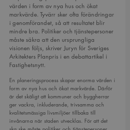
värden i form av nya hus och ökat
markvärde. Tyvärr sker ofta förändringar
i genomförandet, så att resultatet blir
mindre bra. Politiker och tjänstepersoner
måste säkra att den ursprungliga
visionen följs, skriver Juryn för Sveriges
Arkitekters Planpris i en debattartikel i
Fastighetsnytt.
En planeringsprocess skapar enorma värden i
form av nya hus och ökat markvärde. Därför
är det skäligt att kommuner och byggherrar
ger vackra, inkluderande, trivsamma och
kvalitetsmässiga livsmiljöer tillbaka till
invånarna när staden utvecklas. För att det
ska ske måste politiker och tjänstepersoner