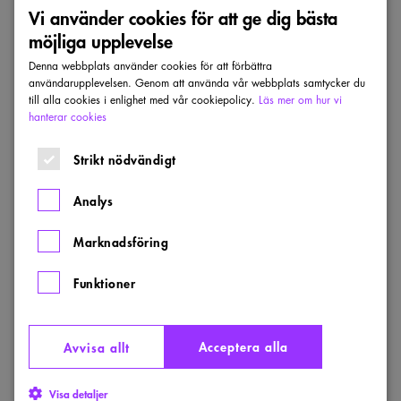
Vi använder cookies för att ge dig bästa
PLANPRISET
möjliga upplevelse
Uppsala vinner Planpriset 2025
Denna webbplats använder cookies för att förbättra
Uppsala kommuns planering av Rosendal är bäst i landet.
användarupplevelsen. Genom att använda vår webbplats samtycker du
Juryn för Sveriges Arkitekters Planpris prisar kommunen
till alla cookies i enlighet med vår cookiepolicy.
Läs mer om hur vi
för en hög ambitionsnivå som håller hela vägen, från idé
hanterar cookies
till byggt resultat. Planpriset delades ut på Arkitekturgalan i
Skellefteå den 26 mars.
Strikt nödvändigt
PUBLICERAD:
26 MARS 2026
Analys
Plantera
Marknadsföring
ny
grönska
i
Funktioner
den
täta
staden
–
Acceptera alla
inte
Avvisa allt
i
utkanten
Visa detaljer