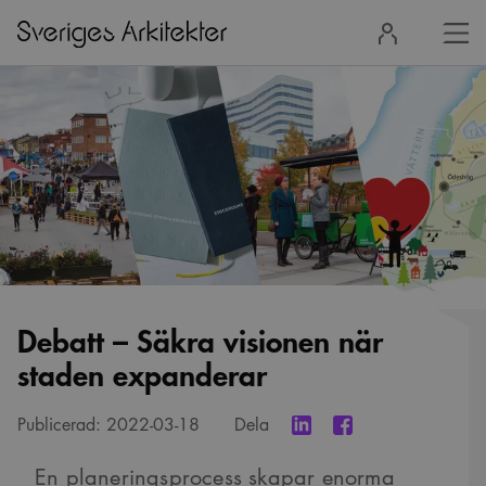
Stä
Logga
men
in
Debatt – Säkra visionen när
staden expanderar
Publicerad:
2022-03-18
Dela
En planeringsprocess skapar enorma