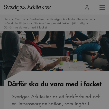
Stä
Logga
men
in
Hem
Om oss
Studenterna
Sveriges Arkitekter Studenterna
Från skola till jobb
Så kan Sveriges Arkitekter hjälpa dig
Därför ska du vara med i facket
Därför ska du vara med i facket
Sveriges Arkitekter är ett fackförbund och
en intresseorganisation, som ingår i