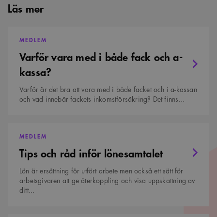
Läs mer
Strikt nödvändigt
Analys
Marknadsföring
Funktioner
Varför
vara
MEDLEM
Strikt nödvändiga kakor tillåter kärnwebbplatsfunktioner som
med
användarinloggning och kontohantering. Webbplatsen kan inte användas
Varför vara med i både fack och a-
i
ordentligt utan strikt nödvändiga cookies.
både
kassa?
fack
Namn
Provider
/
Domän
Utgång
Beskrivning
och
a-
sa_svar_token
www.arkitekt.se
Session
Används för
Varför är det bra att vara med i både facket och i a-kassan
kassa?
att ha koll på
och vad innebär fackets inkomstförsäkring? Det finns...
inloggning
CookieScriptConsent
1 månad
Denna cookie
CookieScript
används av
www.arkitekt.se
Tips
Cookie-
Script.com-
och
MEDLEM
tjänsten för att
råd
komma ihåg
Tips och råd inför lönesamtalet
inför
preferenserna
lönesamtalet
för
besökarens
Lön är ersättning för utfört arbete men också ett sätt för
cookie. Det är
arbetsgivaren att ge återkoppling och visa uppskattning av
nödvändigt att
Cookie-
ditt...
Google Privacy Policy
Script.com
cookiebanner
fungerar
korrekt.