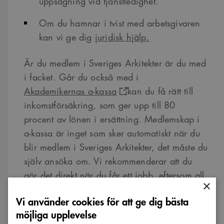
uppsägning vid tjänstledighet.
Om du hamnar i tvist med arbetsgivaren
kan vi ge dig
juridisk hjälp.
Är du medlem i Sveriges Arkitekter är du med
i facket. Går du också med i
Akademikernas a-kassa
kan du få rätt till
inkomstförsäkring, som ger upp till 80
procent av lönen i ersättning. Medlemskap i
a-kassa är inget som sker automatiskt när du
blir medlem i Sveriges Arkitekter, det måste du
själv ansöka om. Vi rekommenderar att du
gör det direkt när du får ett jobb, eftersom all
×
inkomst är a-kassegrundande.
Vi använder cookies för att ge dig bästa
möjliga upplevelse
Som anställd har du rättigheter som skyddas