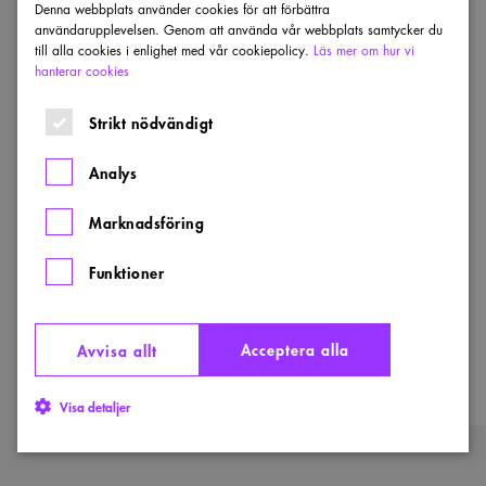
av lagar, till exempel semester.
Kollektivavtal
Denna webbplats använder cookies för att förbättra
användarupplevelsen. Genom att använda vår webbplats samtycker du
kompletterar och stärker villkoren – du kan
till alla cookies i enlighet med vår cookiepolicy.
Läs mer om hur vi
exempelvis få mer ledighet, bättre
hanterar cookies
anställningsskydd och friskvård. Jobbar du i
Strikt nödvändigt
ett företag som har kollektivavtal är du
garanterad att de gör
pensionsavsättningar
.
Analys
Sveriges Arkitekter arbetar för att fler företag
Marknadsföring
ska teckna kollektivavtal. Det ger bättre villkor
Funktioner
för de anställda. Vi verkar för att fler
arbetsplatser ska ha
lokala fackklubbar
och
hjälper till att bilda dem.
Acceptera alla
Avvisa allt
Visa detaljer