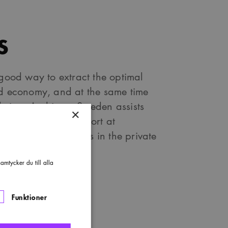
s
 good way to extract the optimal
nd economy, and at the same time
letion. Architects Sweden assists
×
and procedural support at
 organised by clients in the private
mtycker du till alla
h)
Funktioner