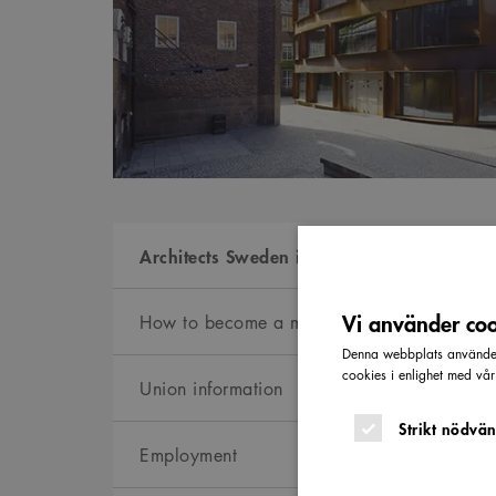
Architects Sweden in English
Vi använder cook
How to become a member
Denna webbplats använder 
cookies i enlighet med vå
Union information
Strikt nödvän
Employment