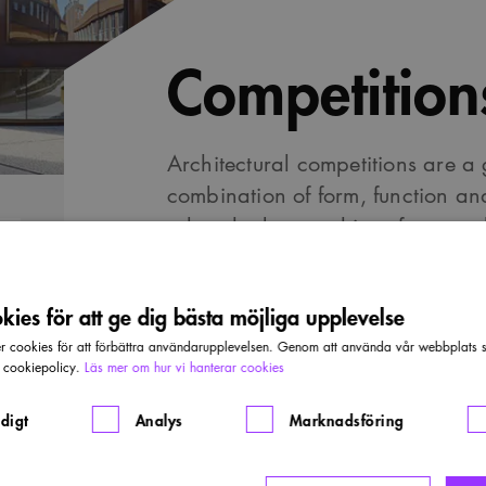
Competition
Architectural competitions are a
combination of form, function a
select the best architect for comp
with competition administration 
competitions and similar projects
ies för att ge dig bästa möjliga upplevelse
and public sector.
cookies för att förbättra användarupplevelsen. Genom att använda vår webbplats sa
r cookiepolicy.
Läs mer om hur vi hanterar cookies
Current competitions (In Swedis
digt
Analys
Marknadsföring