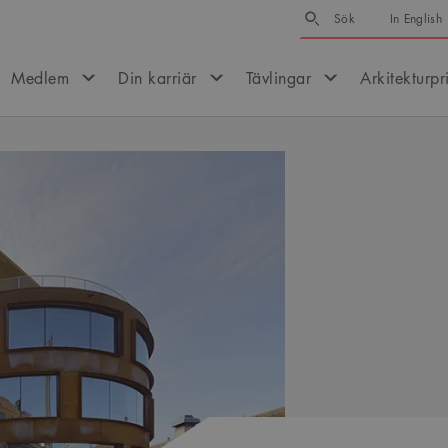
Sök
Sök
In English
Medlem
Din karriär
Tävlingar
Arkitekturpr