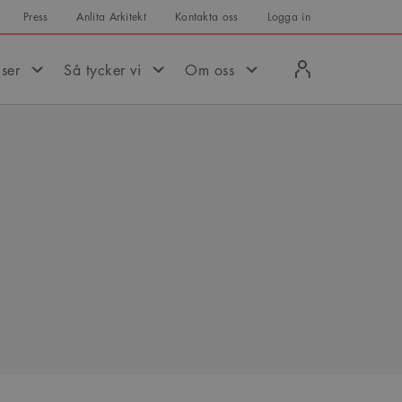
Press
Anlita Arkitekt
Kontakta oss
Logga in
Logga
iser
Så tycker vi
Om oss
in