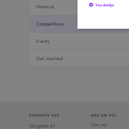
Visa detaljer
Network
Competitions
Events
Strikt nödvändiga kakor ti
utan strikt nödvändiga cook
Get involved
Namn
P
sa_svar_token
w
CookieScriptConsent
C
w
SnippetSessionId
s
__cf_bm
C
.
Google Privacy Po
KONTAKTA OSS
MER OM OSS
Om oss
Storgatan 41