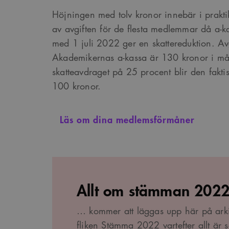
Höjningen med tolv kronor innebär i prakt
av avgiften för de flesta medlemmar då a-k
_cs_s
med 1 juli 2022 ger en skattereduktion. Avgi
Akademikernas a-kassa är 130 kronor i må
skatteavdraget på 25 procent blir den fakt
100 kronor.
Läs om dina medlemsförmåner
Allt om stämman 202
… kommer att läggas upp här på arki
fliken
Stämma 2022
vartefter allt är