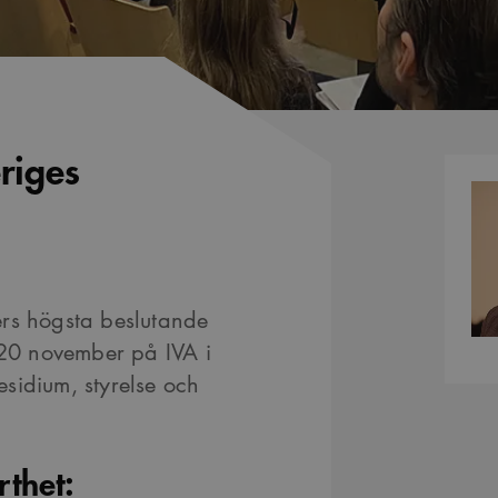
eriges
Kontak
ers högsta beslutande
20 november på IVA i
sidium, styrelse och
rthet: