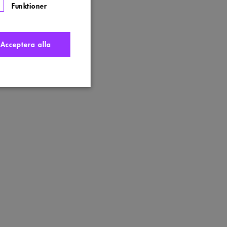
Funktioner
Acceptera alla
nte användas ordentligt
t komma ihåg
 Cookie-Script.com
s. Detta är fördelaktigt
ngen av deras webbplats.