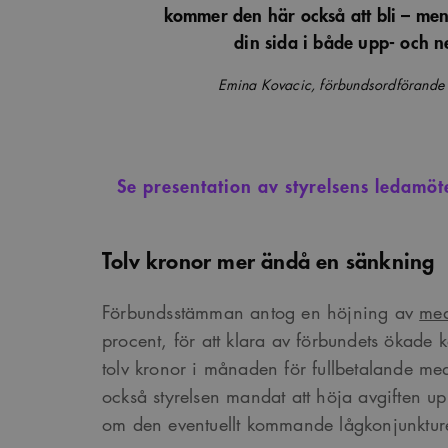
kommer den här också att bli – men
Google Privacy Po
din sida i både upp- och 
Namn
Provider
/
D
Emina Kovacic, förbundsordförande f
Pro
Namn
Namn
_cfuvid
.vimeo.com
Do
_ga
YSC
Go
LLC
_cfuvid
.challenges.c
.ark
Se presentation av styrelsens ledamöt
__Secure-ROLLOUT_TOK
__cf_bm
Cloudflare In
_ga_YPLQ693FFW
.ark
.vimeo.com
_cs_id
Tolv kronor mer ändå en sänkning
VISITOR_PRIVACY_META
Förbundsstämman antog en höjning av
med
procent, för att klara av förbundets ökade 
tolv kronor i månaden för fullbetalande 
_cs_c
också styrelsen mandat att höja avgiften up
om den eventuellt kommande lågkonjunkture
VISITOR_INFO1_LIVE