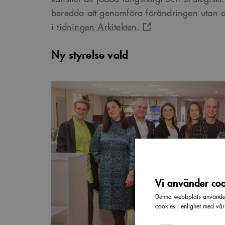
beredda att genomföra förändringen utan av
i
tidningen Arkitekten.
Ny styrelse vald
Vi använder cook
Denna webbplats använder 
cookies i enlighet med vå