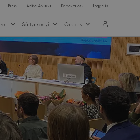
Press
Anlita Arkitekt
Kontakta oss
Logga in
Logga
iser
Så tycker vi
Om oss
in