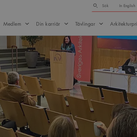
Sök
Sök
In English
Medlem
Din karriär
Tävlingar
Arkitekturpr