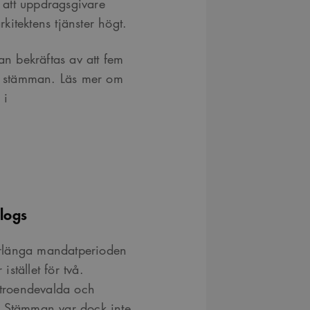
r att uppdragsgivare
rkitektens tjänster högt.
an bekräftas av att fem
på stämman. Läs mer om
 i
slogs
förlänga mandatperioden
istället för två.
örtroendevalda och
kt. Stämman var dock inte