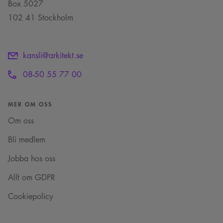
Box 5027
preferenser hedras i
framtida sessioner.
102 41 Stockholm
_cs_c
1 år 1
Det här är en
Content
månad
sessionskaka. Detta är
Square SaaS
en mönstertypskaka
.arkitekt.se
där ett slumpmässigt
13-siffrigt nummer
kansli@arkitekt.se
läggs till prefixet
_cs_.
08-50 55 77 00
VISITOR_INFO1_LIVE
5
Denna cookie ställs in
Google LLC
månader
av Youtube för att
.youtube.com
4 veckor
hålla reda på
användarinställninga
MER OM OSS
för Youtube-videor
inbäddade i
Om oss
webbplatser; den kan
också avgöra om
webbplatsbesökaren
Bli medlem
använder den nya
eller gamla versionen
Jobba hos oss
av Youtube-
gränssnittet.
Allt om GDPR
_cs_s
29
Det här är en
Content
minuter
sessionskaka. Detta är
Square SaaS
59
en mönstertypskaka
Cookiepolicy
.arkitekt.se
sekunder
där ett slumpmässigt
13-siffrigt nummer
läggs till prefixet
_cs_.