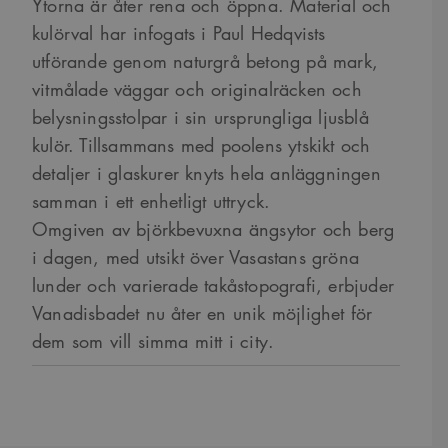
Ytorna är åter rena och öppna. Material och
kulörval har infogats i Paul Hedqvists
utförande genom naturgrå betong på mark,
vitmålade väggar och originalräcken och
belysningsstolpar i sin ursprungliga ljusblå
kulör. Tillsammans med poolens ytskikt och
detaljer i glaskurer knyts hela anläggningen
samman i ett enhetligt uttryck.
Omgiven av björkbevuxna ängsytor och berg
i dagen, med utsikt över Vasastans gröna
lunder och varierade takåstopografi, erbjuder
Vanadisbadet nu åter en unik möjlighet för
dem som vill simma mitt i city.