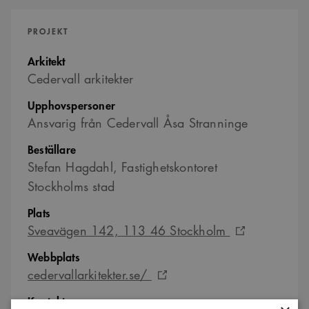
PROJEKT
Arkitekt
Cedervall arkitekter
Upphovspersoner
Ansvarig från Cedervall Åsa Stranninge
Beställare
Stefan Hagdahl, Fastighetskontoret
Stockholms stad
Plats
Sveavägen 142, 113 46 Stockholm
Webbplats
cedervallarkitekter.se/
Kontaktperson