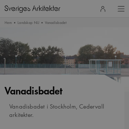
Stä
Logga
men
in
Hem
Landskap NU
Vanadisbadet
Vanadisbadet
Vanadisbadet i Stockholm, Cedervall
arkitekter.