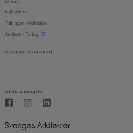
MEDIER
Nyhetsbrev
Tidningen Arkitekten
Arkitektur Förlag
BLOGGAR (2014-2024)
SOCIALA KANALER
Följ
oss
Följ
Följ
på
oss
oss
Instagram
på
på
Facebook
Linkedin