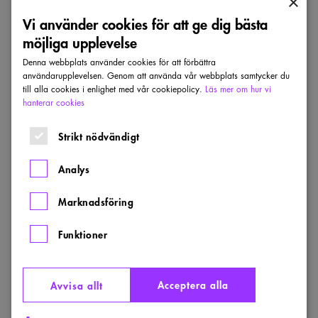
×
Sara Pålsson
Vi använder cookies för att ge dig bästa
möjliga upplevelse
E-post
sara.palsson@cedervallarkitekter.se
Denna webbplats använder cookies för att förbättra
användarupplevelsen. Genom att använda vår webbplats samtycker du
till alla cookies i enlighet med vår cookiepolicy.
Läs mer om hur vi
hanterar cookies
Dela
Strikt nödvändigt
Senaste inkomna projekt
Analys
Visa alla projekt
Marknadsföring
Årstidernas
Funktioner
park
Acceptera alla
Avvisa allt