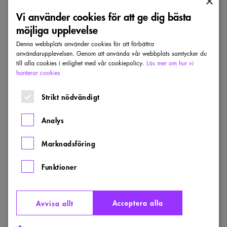
×
Linnea Bohlin
Vi använder cookies för att ge dig bästa
möjliga upplevelse
E-post
linnea.bohlin@tengbom.se
Denna webbplats använder cookies för att förbättra
användarupplevelsen. Genom att använda vår webbplats samtycker du
till alla cookies i enlighet med vår cookiepolicy.
Läs mer om hur vi
hanterar cookies
Dela
Strikt nödvändigt
Senaste inkomna projekt
Analys
Visa alla projekt
Marknadsföring
Årstidernas
Funktioner
park
Acceptera alla
Avvisa allt