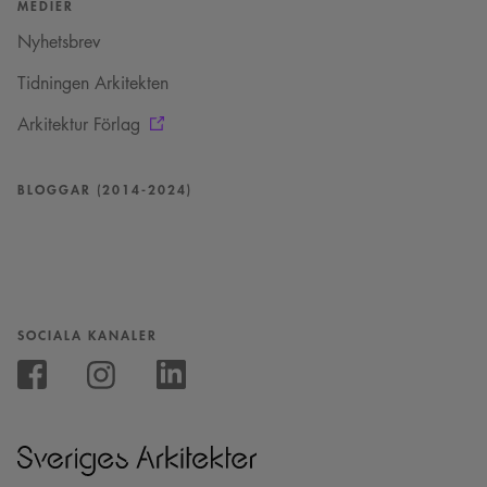
MEDIER
Nyhetsbrev
Tidningen Arkitekten
Arkitektur Förlag
BLOGGAR (2014-2024)
SOCIALA KANALER
Följ
oss
Följ
Följ
på
oss
oss
Instagram
på
på
Facebook
Linkedin