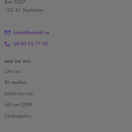
Box 5027
preferenser hedras i
framtida sessioner.
102 41 Stockholm
_cs_c
1 år 1
Det här är en
Content
månad
sessionskaka. Detta är
Square SaaS
en mönstertypskaka
.arkitekt.se
där ett slumpmässigt
13-siffrigt nummer
kansli@arkitekt.se
läggs till prefixet
_cs_.
08-50 55 77 00
VISITOR_INFO1_LIVE
5
Denna cookie ställs in
Google LLC
månader
av Youtube för att
.youtube.com
4 veckor
hålla reda på
användarinställninga
MER OM OSS
för Youtube-videor
inbäddade i
Om oss
webbplatser; den kan
också avgöra om
webbplatsbesökaren
Bli medlem
använder den nya
eller gamla versionen
Jobba hos oss
av Youtube-
gränssnittet.
Allt om GDPR
_cs_s
29
Det här är en
Content
minuter
sessionskaka. Detta är
Square SaaS
59
en mönstertypskaka
Cookiepolicy
.arkitekt.se
sekunder
där ett slumpmässigt
13-siffrigt nummer
läggs till prefixet
_cs_.