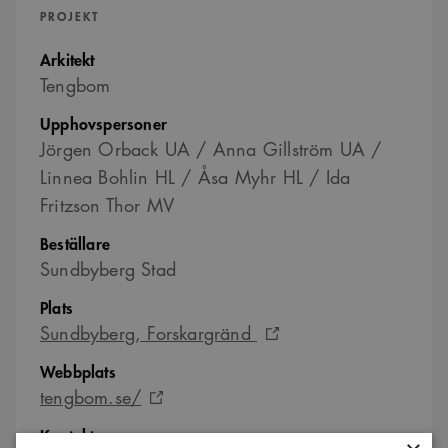
PROJEKT
Arkitekt
Tengbom
Upphovspersoner
Jörgen Orback UA / Anna Gillström UA /
Linnea Bohlin HL / Åsa Myhr HL / Ida
Fritzson Thor MV
Beställare
Sundbyberg Stad
Plats
Sundbyberg, Forskargränd
Webbplats
tengbom.se/
Kontaktperson