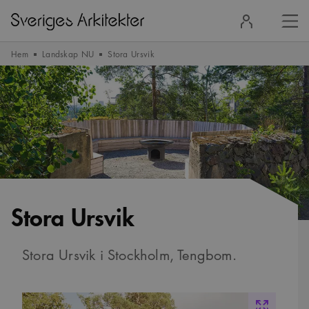
Stä
Logga
men
in
Hem
Landskap NU
Stora Ursvik
Stora Ursvik
Stora Ursvik i Stockholm, Tengbom.