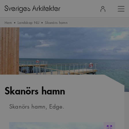
Stä
Logga
men
in
Hem
Landskap NU
Skanörs hamn
Skanörs hamn
Skanörs hamn, Edge.