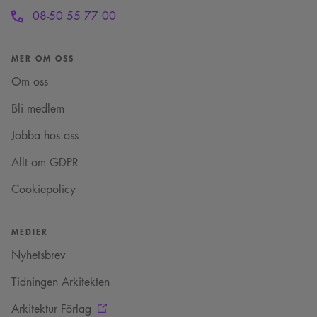
Square SaaS
en mönstertypskaka
08-50 55 77 00
.arkitekt.se
där ett slumpmässigt
13-siffrigt nummer
läggs till prefixet
_cs_.
MER OM OSS
VISITOR_INFO1_LIVE
5
Denna cookie ställs in
Google LLC
månader
av Youtube för att
Om oss
.youtube.com
4 veckor
hålla reda på
användarinställninga
Bli medlem
för Youtube-videor
inbäddade i
webbplatser; den kan
Jobba hos oss
också avgöra om
webbplatsbesökaren
använder den nya
Allt om GDPR
eller gamla versionen
av Youtube-
Cookiepolicy
gränssnittet.
_cs_s
29
Det här är en
Content
minuter
sessionskaka. Detta är
Square SaaS
59
en mönstertypskaka
MEDIER
.arkitekt.se
sekunder
där ett slumpmässigt
13-siffrigt nummer
Nyhetsbrev
läggs till prefixet
_cs_.
Tidningen Arkitekten
Arkitektur Förlag