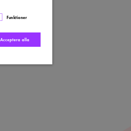
Funktioner
Acceptera alla
nte användas ordentligt
t komma ihåg
 Cookie-Script.com