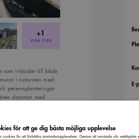
Bes
+1
VISA FLER
Pla
Ko
ts som inbjuder till både
 murar i natursten med
E-
 och perennplanteringar
nns även dammar med
järnskott” av Sophie
ies för att ge dig bästa möjliga upplevelse
rgets södra del och leder
cookies för att förbättra användarupplevelsen. Genom att använda vår webbplats sa
rgstråket det