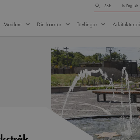
Sök
Sök
In English
Medlem
Din karriär
Tävlingar
Arkitekturpr
rkstråk