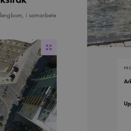
. Tengbom, i samarbete
PR
Ark
Up