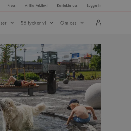
Press
Anlita Arkitekt
Kontakta oss
Logga in
Logga
iser
Så tycker vi
Om oss
in