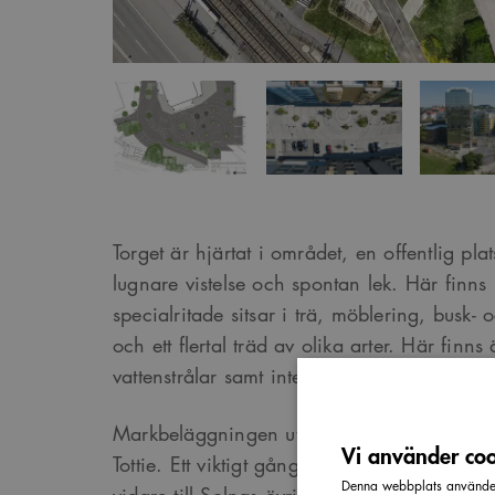
Torget är hjärtat i området, en offentlig pla
lugnare vistelse och spontan lek. Här finns
specialritade sitsar i trä, möblering, busk-
och ett flertal träd av olika arter. Här fi
vattenstrålar samt integrerad belysning.
Markbeläggningen utgörs av konstverket ”St
Vi använder cook
Tottie. Ett viktigt gång-/cykelstråk korsar to
Denna webbplats använder 
vidare till Solnas övriga delar. Här möter To