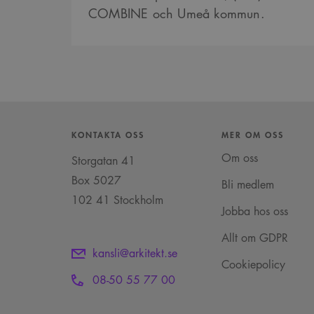
COMBINE och Umeå kommun.
VISITOR_INFO1_LIVE
_cs_s
KONTAKTA OSS
MER OM OSS
Om oss
Storgatan 41
Box 5027
Bli medlem
102 41 Stockholm
Jobba hos oss
Allt om GDPR
kansli@arkitekt.se
Cookiepolicy
08-50 55 77 00