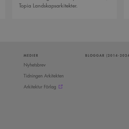
.arkitekt.se
Topia Landskapsarkitekter.
5
Denna cookie ställs in av Youtube för att hålla reda på an
Google LLC
månader
Youtube-videor inbäddade i webbplatser; den kan också 
.youtube.com
4 veckor
webbplatsbesökaren använder den nya eller gamla versio
gränssnittet.
29
Det här är en sessionskaka. Detta är en mönstertypskaka d
Content
minuter
siffrigt nummer läggs till prefixet _cs_.
Square SaaS
59
.arkitekt.se
sekunder
MEDIER
BLOGGAR (2014-202
Nyhetsbrev
Tidningen Arkitekten
Arkitektur Förlag