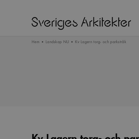
Hem
Landskap NU
Kv Lagern torg- och parkstråk
Kv Lagern torg- och pa