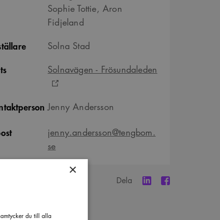
Sophie Tottie, Aron
Fidjeland
tällare
Solna Stad
ts
Solnavägen - Frösundaleden
ntaktperson
Jenny Andersson
post
jenny.andersson@tengbom.
se
×
Dela
mtycker du till alla