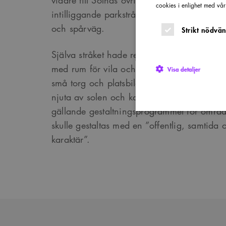
cookies i enlighet med vå
intilliggande parkstråket, en trivsam miljö i 
och spårväg.
Strikt nödvän
Själva stråket hade redan sitt givna läge 
med rum för vila och samvaro. Här skapade
Visa detaljer
små torg och platsbildningar som ger möjli
njuta av solen och kanske en medhavd kaﬀe
gällande gestaltningsprogrammet för område
skulle gestaltas med en ”offentlig, samtida
karaktär”.
Strikt nödvändiga kakor ti
utan strikt nödvändiga cook
Namn
P
sa_svar_token
w
CookieScriptConsent
C
w
SnippetSessionId
s