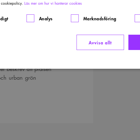
r cookiepolicy.
Läs mer om hur vi hanterar cookies
ett utsatt läge nära väg
digt
Analys
Marknadsföring
och behövde kompletteras
s därför en serie av
Avvisa allt
ghet att stanna upp och
 eller lunch. Det
t beskrev att platsen
Strikt nödvändigt
Analys
Marknadsföring
Funktioner
 och urban grön
llåter kärnwebbplatsfunktioner som användarinloggning och kontohantering. Webbplatsen kan i
ies.
rovider
/
Domän
Utgång
Beskrivning
ww.arkitekt.se
Session
Används för att ha koll på inloggning
1 månad
Denna cookie används av Cookie-Script.com-tjänsten för at
ookieScript
preferenserna för besökarens cookie. Det är nödvändigt att
ww.arkitekt.se
cookiebanner fungerar korrekt.
nippets.arkitekt.se
Session