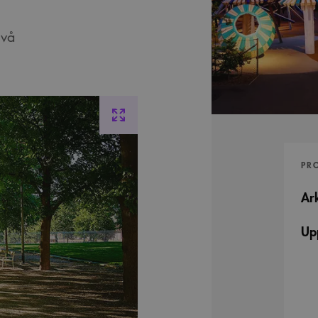
ivå
PR
Ark
Up