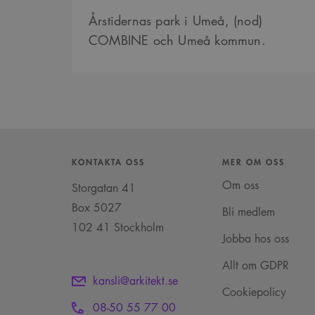
Årstidernas park i Umeå, (nod)
COMBINE och Umeå kommun.
VISITOR_INFO1_LIVE
_cs_s
KONTAKTA OSS
MER OM OSS
Om oss
Storgatan 41
Box 5027
Bli medlem
102 41 Stockholm
Jobba hos oss
Allt om GDPR
kansli@arkitekt.se
Cookiepolicy
08-50 55 77 00