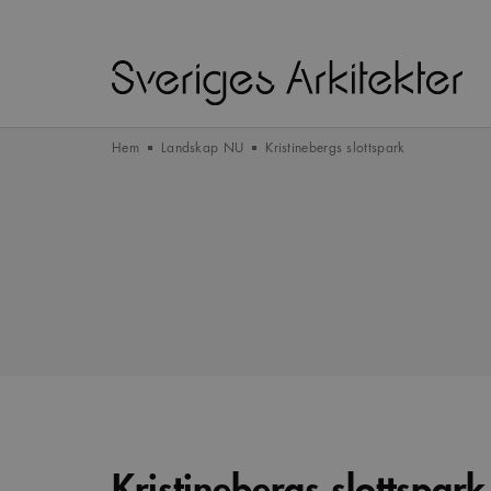
Hem
Landskap NU
Kristinebergs slottspark
Kristinebergs slottspark