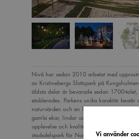
Nivå har sedan 2010 arbetat med upprust
av Kristinebergs Slottspark på Kungsholmen
äldsta delar är bevarade sedan 1700-talet,
etablerades. Parkens unika karaktär består
naturvärden och en levande historisk miljö. 
gamla ekar, lindar och fruktträd utgör par
upplevelse och kvalitét. Parken kommer att
Vi använder cook
stadsdelspark för Nordvästra Kungsholmen.