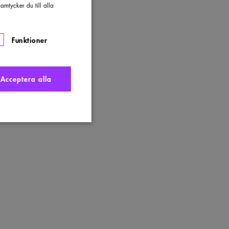
mtycker du till alla
Funktioner
Acceptera alla
nte användas ordentligt
t komma ihåg
 Cookie-Script.com