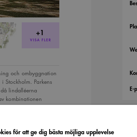
Bes
Pla
+1
VISA FLER
We
Ko
ning och ombyggnation
 i Stockholm. Parkens
E-
 då lindalléerna
 av kombinationen
Ett stort bestånd av
kens mest grundläggande
 fungera som en
ies för att ge dig bästa möjliga upplevelse
 De första etapperna