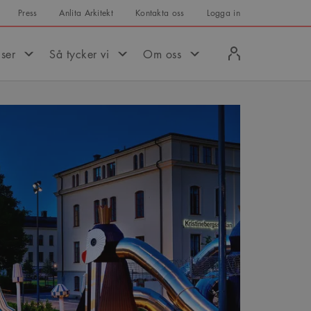
Press
Anlita Arkitekt
Kontakta oss
Logga in
Logga
iser
Så tycker vi
Om oss
in