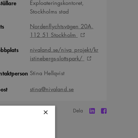
tällare
Exploateringskontoret,
Stockholms stad
ts
Nordenflychtsvägen 20A,
112 51 Stockholm
bbplats
nivaland.se/niva_projekt/kr
istinebergs-slottspark/
ntaktperson
Stina Hellqvist
post
stina@nivaland.se
Dela
×