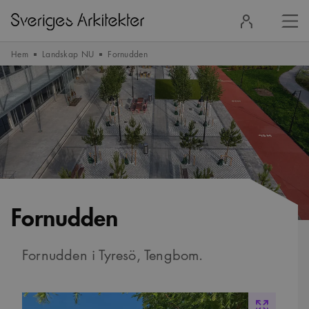
Stä
Logga
men
in
Hem
Landskap NU
Fornudden
Fornudden
Fornudden i Tyresö, Tengbom.