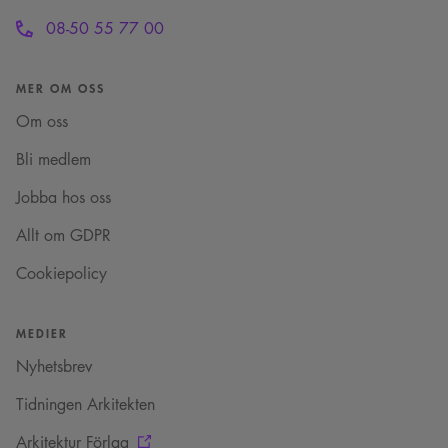
månad
sessionskaka. Detta är
Square SaaS
en mönstertypskaka
.arkitekt.se
08-50 55 77 00
där ett slumpmässigt
13-siffrigt nummer
läggs till prefixet
_cs_.
MER OM OSS
VISITOR_INFO1_LIVE
5
Denna cookie ställs in
Google LLC
månader
av Youtube för att
Om oss
.youtube.com
4 veckor
hålla reda på
användarinställninga
Bli medlem
för Youtube-videor
inbäddade i
webbplatser; den kan
Jobba hos oss
också avgöra om
webbplatsbesökaren
använder den nya
Allt om GDPR
eller gamla versionen
av Youtube-
gränssnittet.
Cookiepolicy
_cs_s
29
Det här är en
Content
minuter
sessionskaka. Detta är
Square SaaS
59
en mönstertypskaka
MEDIER
.arkitekt.se
sekunder
där ett slumpmässigt
13-siffrigt nummer
Nyhetsbrev
läggs till prefixet
_cs_.
Tidningen Arkitekten
Arkitektur Förlag