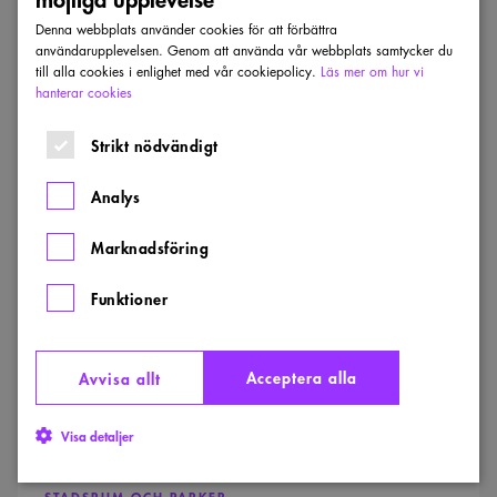
Denna webbplats använder cookies för att förbättra
Dela
användarupplevelsen. Genom att använda vår webbplats samtycker du
till alla cookies i enlighet med vår cookiepolicy.
Läs mer om hur vi
hanterar cookies
Senaste inkomna projekt
Strikt nödvändigt
Visa alla projekt
Analys
Årstidernas
park
Marknadsföring
Funktioner
Acceptera alla
Avvisa allt
Visa detaljer
STADSRUM OCH PARKER