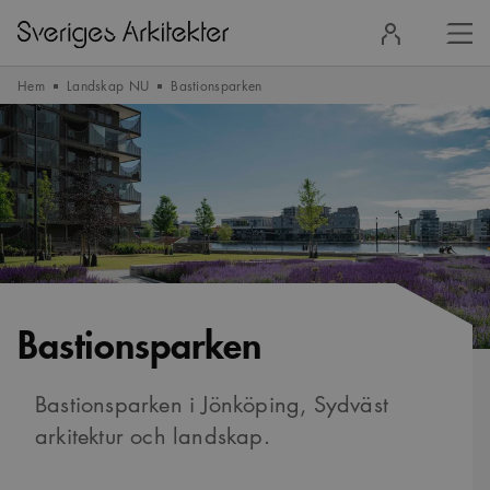
Stä
Logga
men
in
Hem
Landskap NU
Bastionsparken
Bastionsparken
Bastionsparken i Jönköping, Sydväst
arkitektur och landskap.