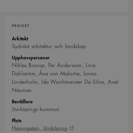
PROJEKT
Arkitekt
Sydväst arkitektur och landskap
Upphovspersoner
Niklas Bosrup, Per Andersson, Lina
Dahlström, Åsa von Malortie, Jonas
Linderholm, Ida Wachtmeister Da Silva, Axel
Näsman
Beställare
Jönköpings kommun
Plats
Hamngatan, Jönköping