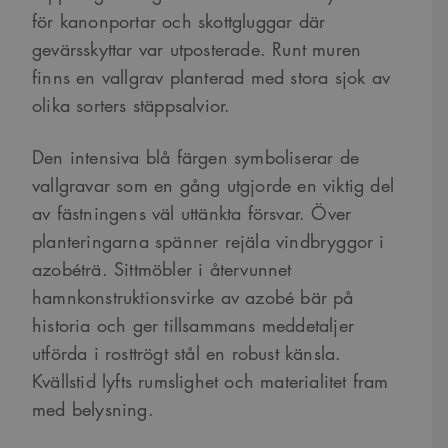
för kanonportar och skottgluggar där
gevärsskyttar var utposterade. Runt muren
finns en vallgrav planterad med stora sjok av
olika sorters stäppsalvior.
Den intensiva blå färgen symboliserar de
vallgravar som en gång utgjorde en viktig del
av fästningens väl uttänkta försvar. Över
planteringarna spänner rejäla vindbryggor i
azobéträ. Sittmöbler i återvunnet
hamnkonstruktionsvirke av azobé bär på
historia och ger tillsammans meddetaljer
utförda i rosttrögt stål en robust känsla.
Kvällstid lyfts rumslighet och materialitet fram
med belysning.