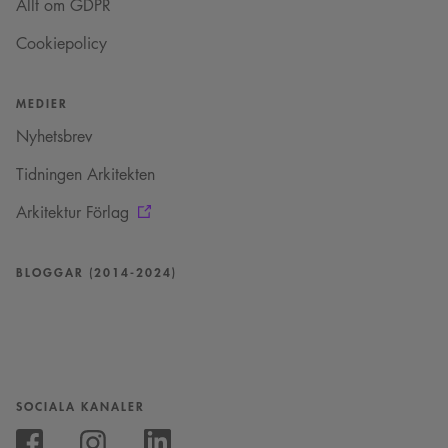
sekunder
där ett slumpmässigt
Allt om GDPR
13-siffrigt nummer
läggs till prefixet
Cookiepolicy
_cs_.
MEDIER
Nyhetsbrev
Tidningen Arkitekten
Arkitektur Förlag
BLOGGAR (2014-2024)
SOCIALA KANALER
Följ