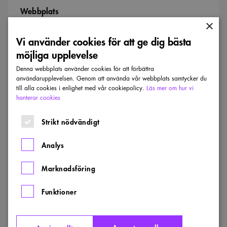
Webbplats
×
sydvast.se/projekt/bastionsparken/
Vi använder cookies för att ge dig bästa
Kontaktperson
möjliga upplevelse
Andreas Mayor
Denna webbplats använder cookies för att förbättra
användarupplevelsen. Genom att använda vår webbplats samtycker du
E-post
till alla cookies i enlighet med vår cookiepolicy.
Läs mer om hur vi
andreas@sydvast.se
hanterar cookies
Strikt nödvändigt
Dela
Analys
Senaste inkomna projekt
Marknadsföring
Visa alla projekt
Funktioner
Årstidernas
park