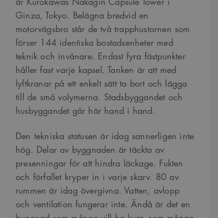
är Kurokawas Nakagin Capsule Tower i
Ginza, Tokyo. Belägna bredvid en
motorvägsbro står de två trapphustornen som
förser 144 identiska bostadsenheter med
teknik och invånare. Endast fyra fästpunkter
håller fast varje kapsel. Tanken är att med
lyftkranar på ett enkelt sätt ta bort och lägga
till de små volymerna. Stadsbyggandet och
husbyggandet går här hand i hand.
Den tekniska statusen är idag sannerligen inte
hög. Delar av byggnaden är täckta av
presenningar för att hindra läckage. Fukten
och förfallet kryper in i varje skarv. 80 av
rummen är idag övergivna. Vatten, avlopp
och ventilation fungerar inte. Ändå är det en
byggnad som många vill ha kvar, som många