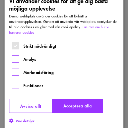
Vi använder cookies för att ge dig bästa
Arkitekter och på Schlyter/Gezelius
möjliga upplevelse
Arkitektkontor. Han besökte
Nakagin Capsule
Tower i samband med en studieresa till Tokyo
Denna webbplats använder cookies för att förbättra
användarupplevelsen. Genom att använda vår webbplats samtycker du
september 2015, anordnad av ETTELVA
till alla cookies i enlighet med vår cookiepolicy.
Läs mer om hur vi
arkitekter.
hanterar cookies
Strikt nödvändigt
P.S. DOCOMOMO, Documentation and
Conservation of the Modern Movement, är en
Analys
ideell internationell organisation inom
bebyggelsesvård som värnar modernismens
Marknadsföring
byggnader. Många byggnader från den tiden
Funktioner
är i oroväckande dåligt skick eller till
oigenkännlighet förvanskade. Organisationen
finns i stora delar av världen, även i de
Acceptera alla
Avvisa allt
nordiska länderna. I Sverige är den för
tillfället vilande men tankar finns att
Visa detaljer
återuppväcka den. Den svenska delen har