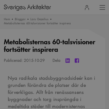
Stä
Logga
men
in
Hem
Bloggar
Lars Gezelius
Metabolisternas 60-talsvisioner fortsätter inspirera
Metabolisternas 60-talsvisioner
fortsätter inspirera
Publicerad:
2015-10-29
Dela
Nya radikala stadsbyggnadsideér kan i
grunden förändra de platser där de
förverkligas. Allt från renässansens
byggnader och torg insprängda i
medeltida städer till modernisternas