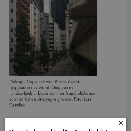
Nakagin Capsule Tower är den äldsta
byggnaden i kvarteret. Omgiven av
nutidsarkitektur känns den mer framåtblickande
och radikal än sina yngre grannar. Foto: Lars
Gezelius
×
Lars Gezelius är arkitekt verksam på ETTELVA