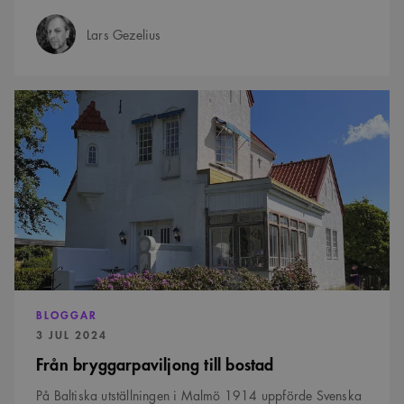
Lars Gezelius
Författare:
Från
bryggarpaviljong
till
bostad
BLOGGAR
PUBLICERAD:
3 JUL 2024
Från bryggarpaviljong till bostad
På Baltiska utställningen i Malmö 1914 uppförde Svenska