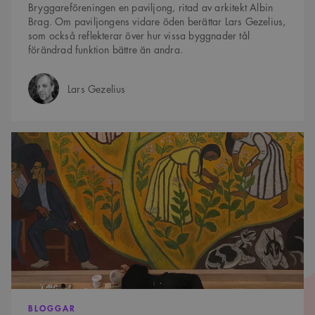
Bryggareföreningen en paviljong, ritad av arkitekt Albin
Brag. Om paviljongens vidare öden berättar Lars Gezelius,
som också reflekterar över hur vissa byggnader tål
förändrad funktion bättre än andra.
Lars Gezelius
Författare:
Omhändertagen
fresk
sprakar
åter
av
färg
BLOGGAR