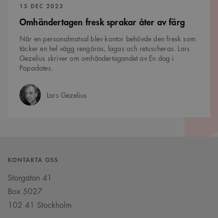
PUBLICERAD:
15 DEC 2023
Omhändertagen fresk sprakar åter av färg
När en personalmatsal blev kontor behövde den fresk som
täcker en hel vägg rengöras, lagas och retuscheras. Lars
Gezelius skriver om omhändertagandet av En dag i
Papadates.
Lars Gezelius
Författare:
KONTAKTA OSS
Storgatan 41
Box 5027
102 41 Stockholm