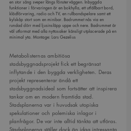
en stor säng sveper längs fönsterväggen. Inbyggda
funktioner i förvaringen är en bokhylla, ett utfällbart bord,
klädförvaring, radio och TV, en rullbandspelare samt ett
kylskåp stort som en minibar. Badrummet nås via en
rundad dörr med ljusinsläpp uppe och nere. Badrummet är
väl utformat med alla nyttosaker känsligt utplacerade på en
minimal yta. Montage: Lars Gezelius
Metabolisternas ambitiösa
stadsbyggnadsprojekt fick ett begränsat
inflytande i den byggda verkligheten. Deras
projekt representerar ändå ett
stadsbyggnadsideal som fortsätter att inspirera
tankar om en modern framtida stad.
Stadsplanerna var i huvudsak utopiska
spekulationer och polemiska inlagor i
planfrågor. De var inte alltid tänkta att utföras.
Stadsplanerna ställer dock än idag intressanta