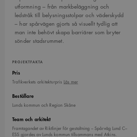
utformning – från markbeläggning och
ledstråk till belysningsstolpar och väderskydd
– har spårvägen gjorts så visuellt tydlig att
man inte behövt skapa barriärer som bryter
sönder stadsrummet.
PROJEKTFAKTA
Pris
om
Trafikverkets arkitekturpris
Läs mer
Trafikverkets
arkitekturpris
Beställare
Lunds kommun och Region Skåne
Team och arkitekt
Framtagandet av Riktlinjer för gestaltning – Spårväg Lund C–
ESS gjordes av Lunds kommun tillsammans med Atkins.