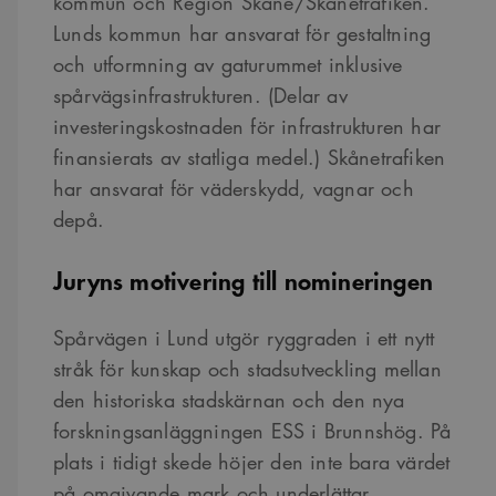
kommun och Region Skåne/Skånetrafiken.
Lunds kommun har ansvarat för gestaltning
och utformning av gaturummet inklusive
spårvägsinfrastrukturen. (Delar av
investeringskostnaden för infrastrukturen har
finansierats av statliga medel.) Skånetrafiken
har ansvarat för väderskydd, vagnar och
depå.
Juryns motivering till nomineringen
Spårvägen i Lund utgör ryggraden i ett nytt
stråk för kunskap och stadsutveckling mellan
den historiska stadskärnan och den nya
forskningsanläggningen ESS i Brunnshög. På
plats i tidigt skede höjer den inte bara värdet
på omgivande mark och underlättar