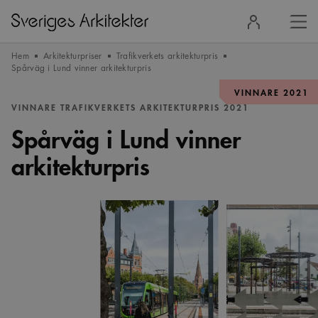
Stä
Logga
men
in
Hem
Arkitekturpriser
Trafikverkets arkitekturpris
Spårväg i Lund vinner arkitekturpris
VINNARE 2021
VINNARE TRAFIKVERKETS ARKITEKTURPRIS 2021
Spårväg i Lund vinner
arkitekturpris