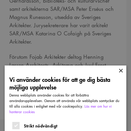
Gerhardsson, biblioteks- och kulturarvschef
samt arkitekterna SAR/MSA Peter Erséus och
Magnus Runesson, utsedda av Sveriges
Arkitekter. Jurysekreterare har varit arkitekt
SAR/MSA Katarina O Cofaigh på Sveriges
Arkitekter.
Förutom Fojab Arkitekter deltog Henning
Larsen Architects, Arkitema och Juul Frost
×
Arkitekter i den inbjudna tävlingen.
Vi använder cookies för att ge dig bästa
möjliga upplevelse
Läs mer:
Denna webbplats använder cookies för att förbättra
Juryutlåtande
användarupplevelsen. Genom att använda vår webbplats samtycker du
till alla cookies i enlighet med vår cookiepolicy.
Läs mer om hur vi
hanterar cookies
Strikt nödvändigt