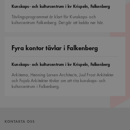
Namn
Provider
/
Domän
Utgång
Beskrivning
Tävling
Kunskaps- och kulturcentrum i kv Krispeln, Falkenberg
sa_svar_token
www.arkitekt.se
Session
Används för
Tävlingsprogrammet är klart för Kunskaps- och
att ha koll på
inloggning
kulturcentrum Falkenberg. Det går att ladda ner här.
CookieScriptConsent
1 månad
Denna cookie
CookieScript
används av
www.arkitekt.se
Cookie-
Fyra
Script.com-
kontor
Fyra kontor tävlar i Falkenberg
tjänsten för att
tävlar
komma ihåg
i
preferenserna
Falkenberg
för
besökarens
Tävling
Kunskaps- och kulturcentrum i kv Krispeln, Falkenberg
cookie. Det är
nödvändigt att
Cookie-
Arkitema, Henning Larsen Architects, Juul Frost Arkitekter
Google Privacy Policy
Script.com
och Fojab Arkitekter tävlar om att rita kunskaps- och
cookiebanner
kulturcentrum i Falkenberg.
fungerar
korrekt.
SnippetSessionId
snippets.arkitekt.se
Session
__cf_bm
29
Denna cookie
Cloudflare Inc.
minuter
används för
.fonts.net
54
att skilja
sekunder
mellan
KONTAKTA OSS
människor och
bots. Detta är