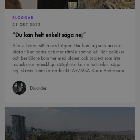
läggs till prefixet
_cs_.
BLOGGAR
PUBLICERAD:
21 OKT 2022
”Du kan helt enkelt säga nej”
Alla vi borde ställa oss frågan: Hur kan jag som arkitekt
bidra till ett bättre och mer rättvist samhälle? När politiker
och beställare kommer med planer och projekt som inte
respekterar mänskliga rättigheter kan vi helt enkelt säga
nej, skriver landskapsarkitekt LAR/MSA Karin Andersson.
Disorder
Författare:
Kampen
för
vatten
i
Mexico
City