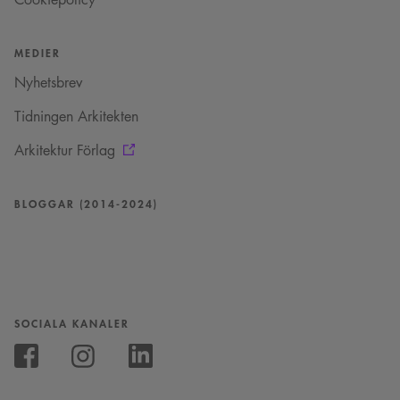
MEDIER
Nyhetsbrev
Tidningen Arkitekten
Arkitektur Förlag
BLOGGAR (2014-2024)
SOCIALA KANALER
Följ
oss
Följ
Följ
på
oss
oss
Instagram