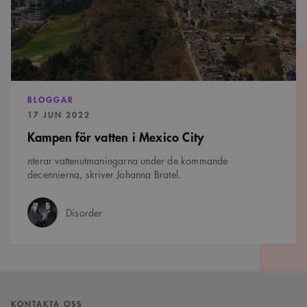
BLOGGAR
PUBLICERAD:
17 JUN 2022
Kampen för vatten i Mexico City
nterar vattenutmaningarna under de kommande
decennierna, skriver Johanna Bratel.
Disorder
Författare:
KONTAKTA OSS