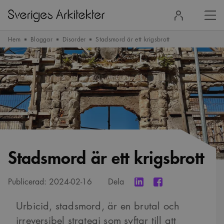
Stä
Logga
men
in
Hem
Bloggar
Disorder
Stadsmord är ett krigsbrott
Stadsmord är ett krigsbrott
Publicerad:
2024-02-16
Dela
Urbicid, stadsmord, är en brutal och
irreversibel strategi som syftar till att