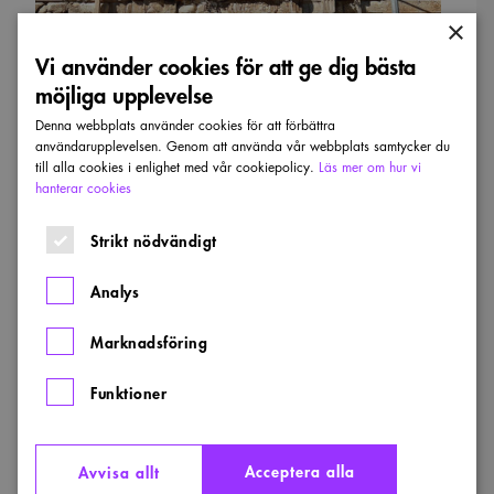
×
Vi använder cookies för att ge dig bästa
möjliga upplevelse
Denna webbplats använder cookies för att förbättra
användarupplevelsen. Genom att använda vår webbplats samtycker du
till alla cookies i enlighet med vår cookiepolicy.
Läs mer om hur vi
hanterar cookies
Strikt nödvändigt
Analys
Marknadsföring
Bild från Mostar i Bosnien-Herzegovina. Efter förstörelsen av
staden började begreppet urbicid användas. Foto: Sharon Hahn
Darlin
Funktioner
Acceptera alla
Avvisa allt