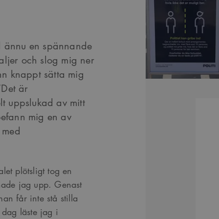
d ännu en spännande
etaljer och slog mig ner
n knappt sätta mig
“Det är
elt uppslukad av mitt
 befann mig en av
r med
et plötsligt tog en
annade jag upp. Genast
 får inte stå stilla
 dag läste jag i