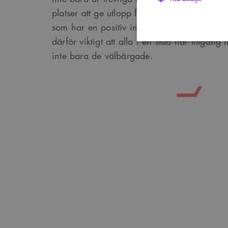
platser att ge utlopp för sina demokratiska r
som har en positiv inverkan på hälsa och v
därför viktigt att alla i en stad har tillgån
inte bara de välbärgade.
Strikt nödvändiga kakor ti
utan strikt nödvändiga cook
Namn
P
sa_svar_token
w
CookieScriptConsent
C
w
SnippetSessionId
s
__cf_bm
C
.
Google Privacy Po
Namn
Provider
/
D
Pro