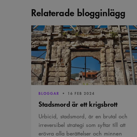
Relaterade blogginlägg
Stadsmord
är
ett
krigsbrott
PUBLICERAD:
BLOGGAR
16 FEB 2024
Stadsmord är ett krigsbrott
Urbicid, stadsmord, är en brutal och
irreversibel strategi som syftar till att
erövra alla berättelser och minnen