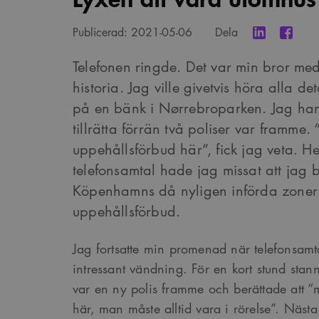
Publicerad:
2021-05-06
Dela
Telefonen ringde. Det var min bror me
historia. Jag ville givetvis höra alla d
på en bänk i Nørrebroparken. Jag han
tillrätta förrän två poliser var framme. 
uppehållsförbud här”, fick jag veta. H
telefonsamtal hade jag missat att jag
Köpenhamns då nyligen införda zone
uppehållsförbud.
Jag fortsatte min promenad när telefonsamtal
intressant vändning. För en kort stund st
var en ny polis framme och berättade att “man
här, man måste alltid vara i rörelse”. Nästa