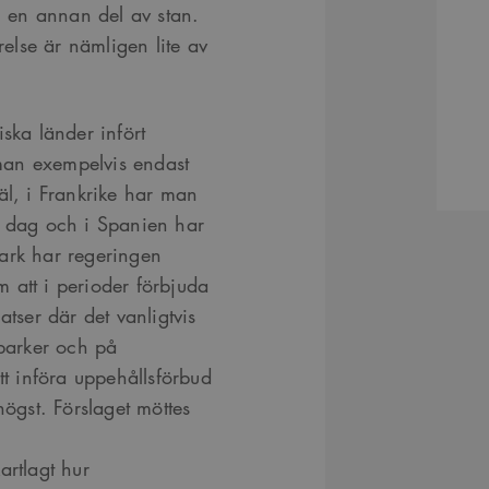
r i en annan del av stan.
relse är nämligen lite av
ska länder infört
r man exempelvis endast
käl, i Frankrike har man
er dag och i Spanien har
mark har regeringen
 att i perioder förbjuda
atser där det vanligtvis
 parker och på
 införa uppehållsförbud
̈gst. Förslaget möttes
artlagt hur