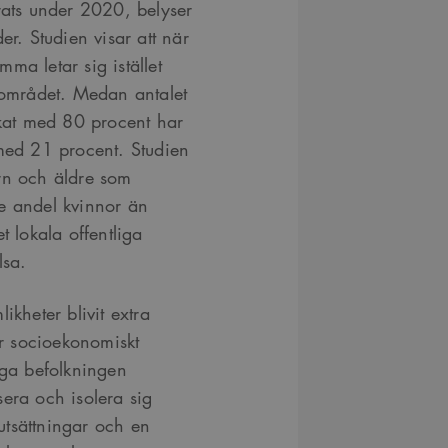
ndrats under 2020, belyser
r. Studien visar att när
ma letar sig istället
̈rområdet. Medan antalet
skat med 80 procent har
t med 21 procent. Studien
rn och äldre som
e andel kvinnor än
t lokala offentliga
lsa.
likheter blivit extra
r socioekonomiskt
riga befolkningen
sera och isolera sig
utsättningar och en