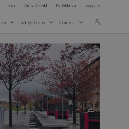
Press
Anlita Arkitekt
Kontakta oss
Logga in
Logga
iser
Så tycker vi
Om oss
in