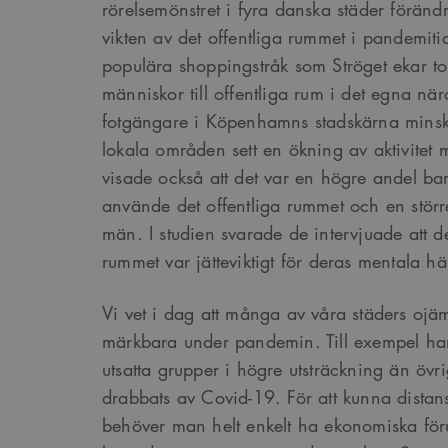
rörelsemönstret i fyra danska städer förä
vikten av det offentliga rummet i pandemitide
populära shoppingstråk som Ströget ekar tom
människor till offentliga rum i det egna na
fotgängare i Köpenhamns stadskärna min
lokala områden sett en ökning av aktivite
visade också att det var en högre andel ba
använde det offentliga rummet och en störr
män. I studien svarade de intervjuade att de
rummet var jätteviktigt för deras mentala hä
Vi vet i dag att många av våra städers ojäm
märkbara under pandemin. Till exempel ha
utsatta grupper i högre utsträckning än öv
drabbats av Covid-19. För att kunna distan
behöver man helt enkelt ha ekonomiska för