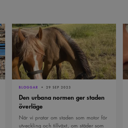
.arkitekt.se
sekunder
Den
”D
urbana
ka
normen
hel
ger
en
staden
sä
överläge
ne
PUBLICERAD:
BLOGGAR
29 SEP 2023
Den urbana normen ger staden
överläge
När vi pratar om staden som motor för
utveckling och tillväxt, om städer som