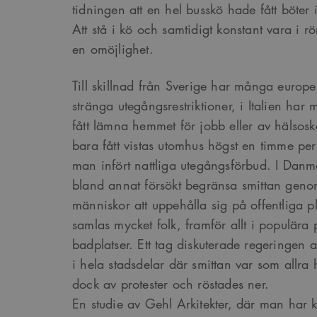
tidningen att en hel busskö hade fått böte
Att stå i kö och samtidigt konstant vara i rö
en omöjlighet.
Till skillnad från Sverige har många europei
stränga utegångsrestriktioner, i Italien ha
fått lämna hemmet för jobb eller av hälsos
bara fått vistas utomhus högst en timme p
man infört nattliga utegångsförbud. I Dan
bland annat försökt begränsa smittan genom
människor att uppehålla sig på offentliga pl
samlas mycket folk, framför allt i populära
badplatser. Ett tag diskuterade regeringen att
i hela stadsdelar där smittan var som allra ho
dock av protester och röstades ner.
En studie av Gehl Arkitekter, där man har k