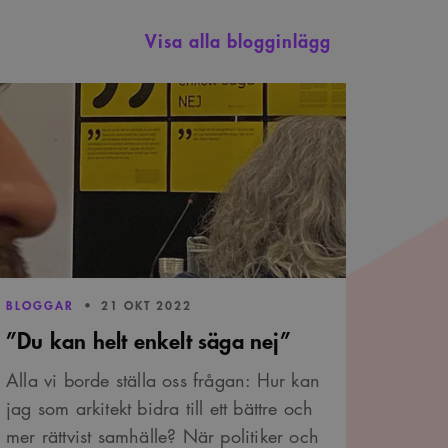
Visa alla blogginlägg
u
n
t
kelt
ga
j”
PUBLICERAD:
BLOGGAR
21 OKT 2022
”Du kan helt enkelt säga nej”
Alla vi borde ställa oss frågan: Hur kan
jag som arkitekt bidra till ett bättre och
mer rättvist samhälle? När politiker och