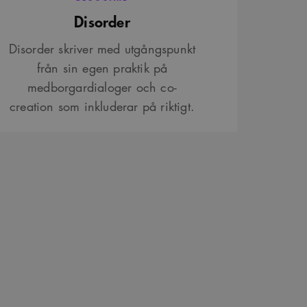
Disorder
Disorder skriver med utgångspunkt
från sin egen praktik på
medborgardialoger och co-
creation som inkluderar på riktigt.