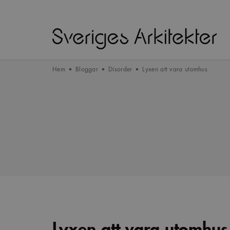
Hem
Bloggar
Disorder
Lyxen att vara utomhus
Lyxen att vara utomhus