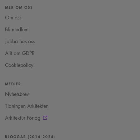
13-siffrigt nummer
MER OM OSS
läggs till prefixet
_cs_.
Om oss
VISITOR_INFO1_LIVE
5
Denna cookie ställs in
Google LLC
månader
av Youtube för att
.youtube.com
Bli medlem
4 veckor
hålla reda på
användarinställninga
för Youtube-videor
Jobba hos oss
inbäddade i
webbplatser; den kan
också avgöra om
Allt om GDPR
webbplatsbesökaren
använder den nya
Cookiepolicy
eller gamla versionen
av Youtube-
gränssnittet.
_cs_s
29
Det här är en
MEDIER
Content
minuter
sessionskaka. Detta är
Square SaaS
59
en mönstertypskaka
Nyhetsbrev
.arkitekt.se
sekunder
där ett slumpmässigt
13-siffrigt nummer
läggs till prefixet
Tidningen Arkitekten
_cs_.
Arkitektur Förlag
BLOGGAR (2014-2024)