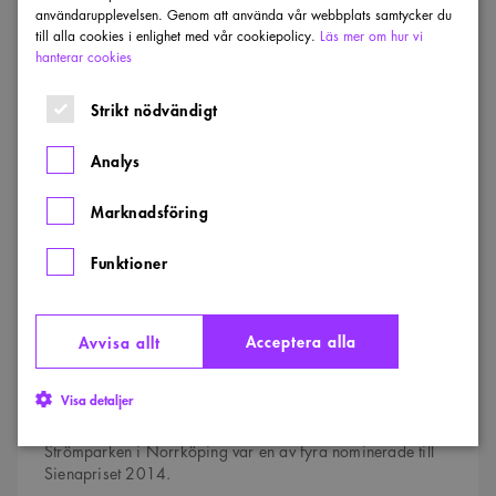
Visa alla vinnare och nominerade
användarupplevelsen. Genom att använda vår webbplats samtycker du
till alla cookies i enlighet med vår cookiepolicy.
Läs mer om hur vi
hanterar cookies
Strandpromenad
kan
vinna
Strikt nödvändigt
pris
Analys
Marknadsföring
Funktioner
LANDMÄRKET
Acceptera alla
Avvisa allt
Strandpromenad kan vinna pris
Visa detaljer
TYRÉNS
Strömparken i Norrköping var en av fyra nominerade till
Sienapriset 2014.
Strikt nödvändigt
Analys
Marknadsföring