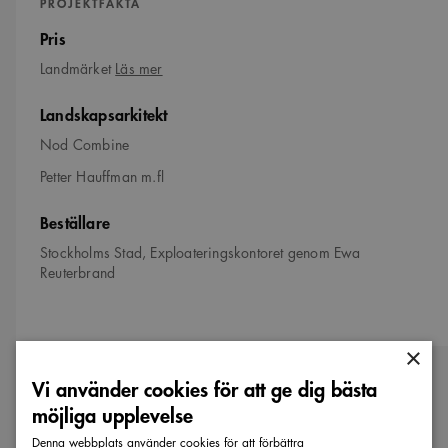
PROJEKTFAKTA
Pris
om
Landmärket
Läs mer
Landmärket
Landskapsarkitekt
Nod Combine
Petter Hauffman m.fl
Beställare
Stockholms Stad, Exploateringskontoret genom Ewa
Reuterbrand
×
Vi använder cookies för att ge dig bästa
Fler nominerade till Landmärket
möjliga upplevelse
Denna webbplats använder cookies för att förbättra