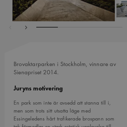
ående
Nästa
Brovaktarparken i Stockholm, vinnare av
Sienapriset 2014.
Juryns motivering
En park som inte är avsedd att stanna till i,
men som trots sitt utsatta läge med
Essingeledens hårt trafikerade brospann som
tak förmedlar en stark estetisk upplevelse till