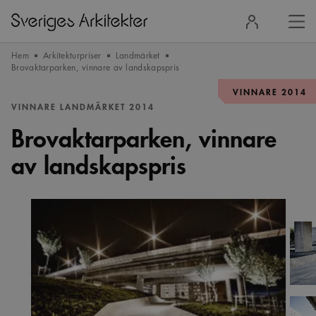
Stä
Logga
men
in
Hem
Arkitekturpriser
Landmärket
Brovaktarparken, vinnare av landskapspris
VINNARE 2014
VINNARE LANDMÄRKET 2014
Brovaktarparken, vinnare
av landskapspris