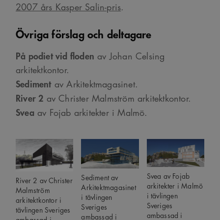
2007 års Kasper Salin-pris
.
Övriga förslag och deltagare
På podiet vid floden
av Johan Celsing
arkitektkontor.
Sediment
av Arkitektmagasinet.
River 2
av Christer Malmström arkitektkontor.
Svea
av Fojab arkitekter i Malmö.
Svea av Fojab
Sediment av
River 2 av Christer
arkitekter i Malmö
Arkitektmagasinet
Malmström
i tävlingen
i tävlingen
arkitektkontor i
Sveriges
Sveriges
tävlingen Sveriges
ambassad i
ambassad i
ambassad i