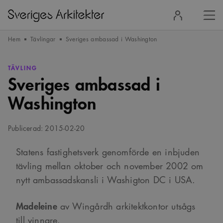
Stä
Logga
men
in
Hem
Tävlingar
Sveriges ambassad i Washington
TÄVLING
Sveriges ambassad i
Washington
Publicerad: 2015-02-20
Statens fastighetsverk genomförde en inbjuden
tävling mellan oktober och november 2002 om
nytt ambassadskansli i Washigton DC i USA.
Madeleine
av Wingårdh arkitektkontor utsågs
till vinnare.