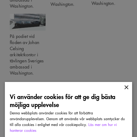
Washington.
Washington.
Washington.
På podiet vid
floden av Johan
Celsing
arkitektkontor i
tävlingen Sveriges
ambassad i
Washington.
×
Vi använder cookies för att ge dig bästa
Tävlingsjury
möjliga upplevelse
Christer Wadelius, arkitekt SAR/MSA,
Denna webbplats använder cookies för att förbättra
användarupplevelsen. Genom att använda vår webbplats samtycker du
juryordförande, generaldirektör Statens
till alla cookies i enlighet med vår cookiepolicy.
Läs mer om hur vi
fastighetsverk.
hanterar cookies