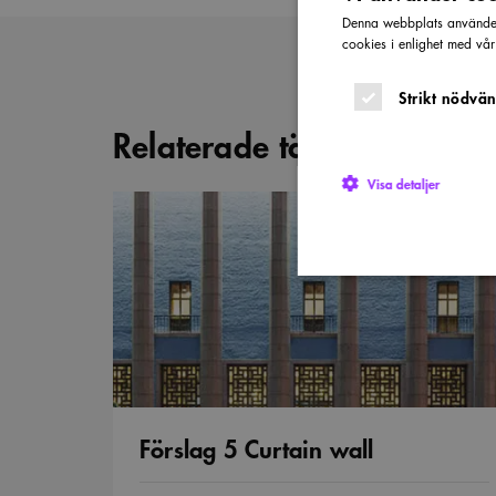
Denna webbplats använder 
cookies i enlighet med vå
Strikt nödvän
Relaterade tävlingsbidrag
Visa detaljer
Förslag
5
Curtain
wall
Strikt nödvändiga kakor ti
utan strikt nödvändiga cook
Namn
P
sa_svar_token
w
Förslag 5 Curtain wall
CookieScriptConsent
C
w