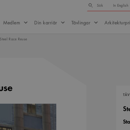
Sök
Sök
In English
Medlem
Din karriär
Tävlingar
Arkitekturpr
 Steel Race Reuse
use
TÄ
St
Sta