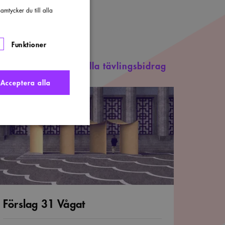
mtycker du till alla
Funktioner
Visa alla tävlingsbidrag
Acceptera alla
rslag
1
gat
nte användas ordentligt
Förslag 31 Vågat
t komma ihåg
 Cookie-Script.com