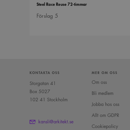
Tävling
Steel Race Reuse 72-timmar
SnippetSessionId
s
__cf_bm
Förslag 5
C
.
Google Privacy Po
Namn
Provider
/
D
Pro
Namn
Namn
_cfuvid
.vimeo.com
Do
_ga
YSC
Go
LLC
_cfuvid
.challenges.c
KONTAKTA OSS
MER OM OSS
.ark
__Secure-ROLLOUT_TOK
Om oss
Storgatan 41
__cf_bm
Cloudflare In
_ga_YPLQ693FFW
.ark
Box 5027
.vimeo.com
_cs_id
Bli medlem
102 41 Stockholm
Jobba hos oss
VISITOR_PRIVACY_META
Allt om GDPR
kansli@arkitekt.se
Cookiepolicy