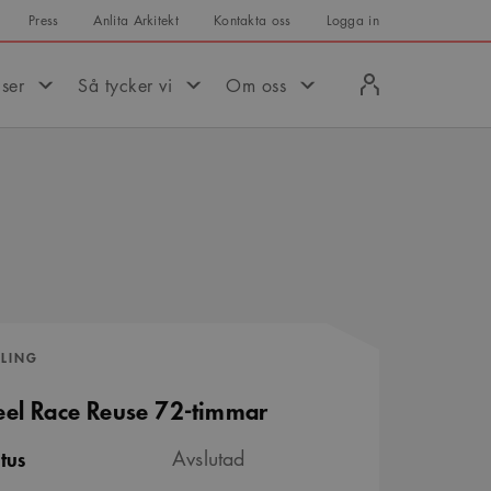
Press
Anlita Arkitekt
Kontakta oss
Logga in
Logga
iser
Så tycker vi
Om oss
in
VLING
eel Race Reuse 72-timmar
tus
Avslutad