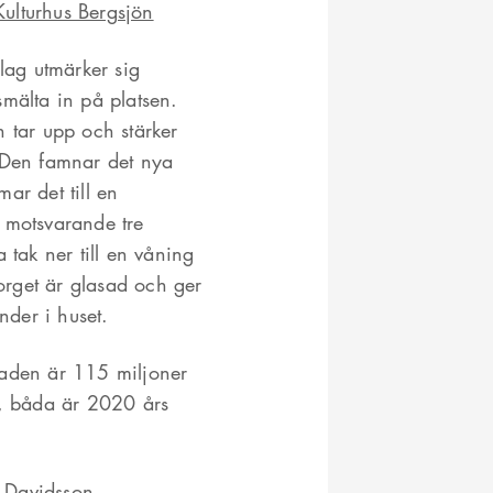
Kulturhus Bergsjön
slag utmärker sig
smälta in på platsen.
h tar upp och stärker
. Den famnar det nya
ar det till en
 motsvarande tre
 tak ner till en våning
rget är glasad och ger
nder i huset.
naden är 115 miljoner
r, båda är 2020 års
k Davidsson
,