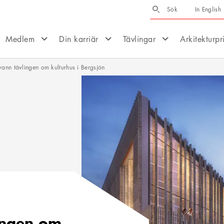
Sök
Sök
In English
Medlem
Din karriär
Tävlingar
Arkitekturpr
vann tävlingen om kulturhus i Bergsjön
ingen om