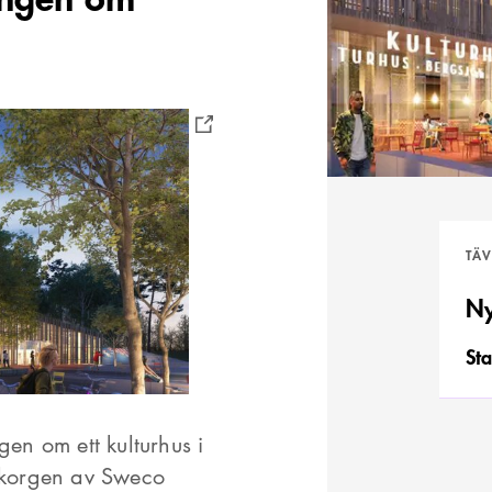
TÄ
Ny
Sta
gen om ett kulturhus i
urkorgen av Sweco