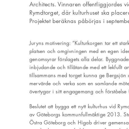
Architects. Vinnaren offentliggjordes 
Rymdtorget, där kulturhuset ska placer
Projektet beräknas påbörjas i septemb
Juryns motivering: ”Kulturkorgen tar ett sta
platsen och omgivningen med en egen identi
genomsyrar förslagets alla delar. Byggnade
inbjudande och tillåtande med ett lekfullt
tillsammans med torget kunna ge Bergsjön 
mervärde och verka som en samlande mötes
övertygar i sitt engagemang och förståelse f
Beslutet att bygga ett nytt kulturhus vid Rym
av Göteborgs kommunfullmäktige 2013. Sta
Östra Göteborg och Higab driver gemensa