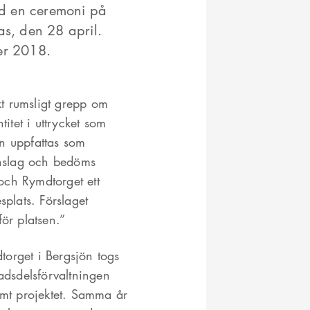
vid en ceremoni på
as, den 28 april.
er 2018.
rkt rumsligt grepp om
tet i uttrycket som
n uppfattas som
 anslag och bedöms
och Rymdtorget ett
plats. Förslaget
ör platsen.”
dtorget i Bergsjön togs
dsdelsförvaltningen
mt projektet. Samma år