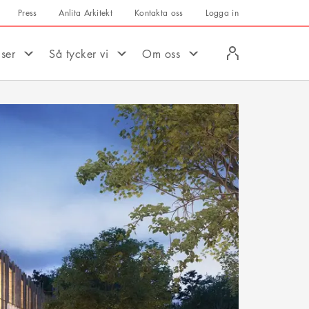
Press
Anlita Arkitekt
Kontakta oss
Logga in
Logga
iser
Så tycker vi
Om oss
in