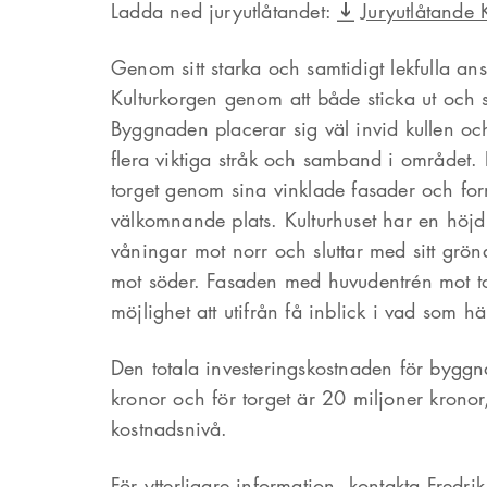
Ladda ned juryutlåtandet:
Juryutlåtande 
Genom sitt starka och samtidigt lekfulla an
Kulturkorgen genom att både sticka ut och 
Byggnaden placerar sig väl invid kullen oc
flera viktiga stråk och samband i området
torget genom sina vinklade fasader och form
välkomnande plats. Kulturhuset har en höjd
våningar mot norr och sluttar med sitt gröna
mot söder. Fasaden med huvudentrén mot to
möjlighet att utifrån få inblick i vad som hä
Den totala investeringskostnaden för bygg
kronor och för torget är 20 miljoner krono
kostnadsnivå.
För ytterligare information, kontakta
Fredri