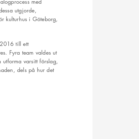
dialogprocess med
dessa utgjorde,
ör kulturhus i Göteborg,
016 till ett
tes. Fyra team valdes ut
 utforma varsitt förslag,
naden, dels på hur det