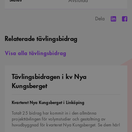
komma ihåg
preferenserna
för
besökarens
Dela
cookie. Det är
nödvändigt att
Cookie-
Google Privacy Policy
Script.com
Relaterade tävlingsbidrag
cookiebanner
fungerar
korrekt.
Visa alla tävlingsbidrag
SnippetSessionId
snippets.arkitekt.se
Session
__cf_bm
29
Denna cookie
Cloudflare Inc.
minuter
används för
.fonts.net
Tävlingsbidragen
54
att skilja
i
Tävlingsbidragen i kv Nya
sekunder
mellan
kv
människor och
Nya
bots. Detta är
Kungsberget
Kungsberget
fördelaktigt
för
webbplatsen
för att göra
Tävling
Kvarteret Nya Kungsberget i Linköping
giltiga
rapporter om
användningen
Totalt 25 bidrag har kommit in i den allmänna
av deras
projekttävlingen för volymstudier och gestaltning av
webbplats.
huvudbyggnad för kvarteret Nya Kungsberget. Se dem här!