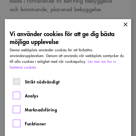
både i förhållande till befintlig bebyggelse
och kommande, planerad bebyggelse.
×
Vi använder cookies för att ge dig bästa
möjliga upplevelse
Denna webbplats använder cookies för att förbättra
användarupplevelsen. Genom att använda vår webbplats samtycker du
till alla cookies i enlighet med vår cookiepolicy.
Läs mer om hur vi
hanterar cookies
Strikt nödvändigt
Analys
Tillsammans under ett tak
Tredje pris:
av Filip
Lipinski, Juras Lasovsky och Sang Yeun Lee.
Marknadsföring
Juryns motivering: En sammanhängande
Funktioner
bebyggelse som utnyttjar kvarterets fulla