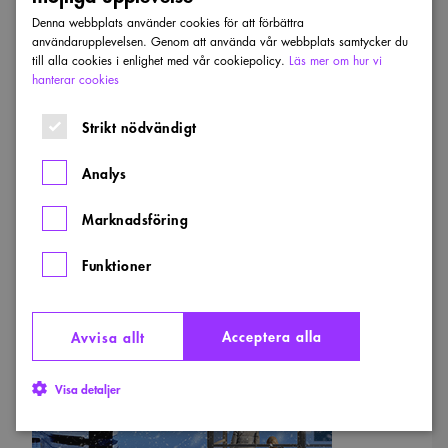
eller en entré till en folkpark utan även av
Denna webbplats använder cookies för att förbättra
väderskydd som redan finns inom
användarupplevelsen. Genom att använda vår webbplats samtycker du
Stockholms lokaltrafiks repertoar. Tyvärr
till alla cookies i enlighet med vår cookiepolicy.
Läs mer om hur vi
hanterar cookies
kommer Tectum till korta vid jämförelse med
Cityspårvägens väderskydd när det gäller
Strikt nödvändigt
pregnans i utformning och detaljering.
Analys
Läs hela juryutlåtandet
(PDF)
Marknadsföring
Funktioner
3.
Inside Out
(PDF)
Acceptera alla
Avvisa allt
Visa detaljer