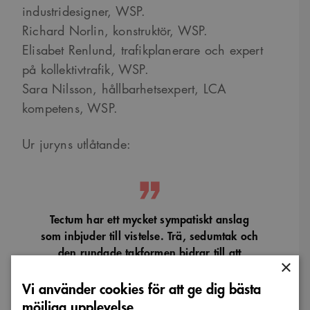
industridesigner, WSP.
Richard Norlin, konstruktör, WSP.
Elisabet Renlund, trafikplanerare och expert
på kollektivtrafik, WSP.
Sara Nilsson, hållbarhetsexpert, LCA
kompetens, WSP.
Ur juryns utlåtande:
Tectum har ett mycket sympatiskt anslag
som inbjuder till vistelse. Trä, sedumtak och
den rundade takformen bidrar till att
×
resenären kommer att känna sig väl
omhändertagen. Tectum tycks ha inspirerats
Vi använder cookies för att ge dig bästa
i sitt formspråk inte bara av en lätt baldakin
möjliga upplevelse