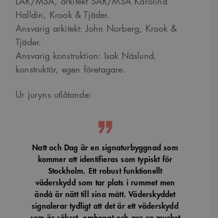
LAR/MSA, arkitekt SAR/MSA Karolina
Halldin, Krook & Tjäder.
Ansvarig arkitekt: John Norberg, Krook &
Tjäder.
Ansvarig konstruktion: Isak Näslund,
konstruktör, egen företagare.
Ur juryns utlåtande:
Natt och Dag är en signaturbyggnad som
kommer att identifieras som typiskt för
Stockholm. Ett robust funktionellt
väderskydd som tar plats i rummet men
ändå är nätt till sina mått. Väderskyddet
signalerar tydligt att det är ett väderskydd
som är säkert, ombonat och ger en mycket