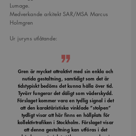
Square SaaS
en mönstertypskaka
Lumage.
.arkitekt.se
där ett slumpmässigt
13-siffrigt nummer
Medverkande arkitekt SAR/MSA Marcus
läggs till prefixet
_cs_.
Holmgren
VISITOR_INFO1_LIVE
5
Denna cookie ställs in
Google LLC
månader
av Youtube för att
.youtube.com
Ur juryns utlåtande:
4 veckor
hålla reda på
användarinställninga
för Youtube-videor
inbäddade i
webbplatser; den kan
också avgöra om
webbplatsbesökaren
använder den nya
Gren är mycket attraktivt med sin enkla och
eller gamla versionen
av Youtube-
nutida gestaltning, samtidigt som det är
gränssnittet.
tidstypiskt bedöms det kunna hålla över tid.
_cs_s
29
Det här är en
Content
Tyvärr fungerar det dåligt som väderskydd.
minuter
sessionskaka. Detta är
Square SaaS
59
en mönstertypskaka
Förslaget kommer vara en tydlig signal i det
.arkitekt.se
sekunder
där ett slumpmässigt
att den karaktäristiska vinklade ”stolpen”
13-siffrigt nummer
läggs till prefixet
tydligt visar att här finns en hållplats för
_cs_.
kollektivtrafiken i Stockholm. Förslaget visar
att denna gestaltning kan utföras i det