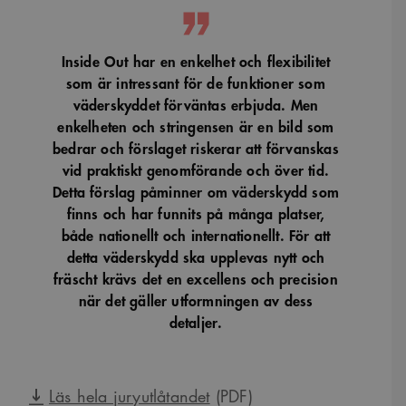
korrekt.
SnippetSessionId
snippets.arkitekt.se
Session
Inside Out har en enkelhet och flexibilitet
__cf_bm
29
Denna cookie
Cloudflare Inc.
minuter
används för
.fonts.net
som är intressant för de funktioner som
54
att skilja
sekunder
mellan
väderskyddet förväntas erbjuda. Men
människor och
enkelheten och stringensen är en bild som
bots. Detta är
fördelaktigt
bedrar och förslaget riskerar att förvanskas
för
webbplatsen
vid praktiskt genomförande och över tid.
för att göra
giltiga
Detta förslag påminner om väderskydd som
rapporter om
finns och har funnits på många platser,
användningen
av deras
både nationellt och internationellt. För att
webbplats.
detta väderskydd ska upplevas nytt och
fräscht krävs det en excellens och precision
när det gäller utformningen av dess
Namn
Provider
/
Domän
Utgång
Beskrivning
detaljer.
Provider
/
Namn
Utgång
Beskrivning
_cfuvid
.vimeo.com
Session
Denna cookie
Domän
Provider
/
Namn
Utgång
Beskrivning
används för att spåra
Domän
användare över
_ga
1 år 1
Detta cookie-namn är
Google
sessioner för att
månad
associerat med Google
YSC
Session
Denna cookie ställs in
Google LLC
LLC
optimera
Universal Analytics - vilket är
av YouTube för att
.youtube.com
Läs hela juryutlåtandet
(PDF)
.arkitekt.se
användarupplevelsen
en viktig uppdatering av
spåra visningar av