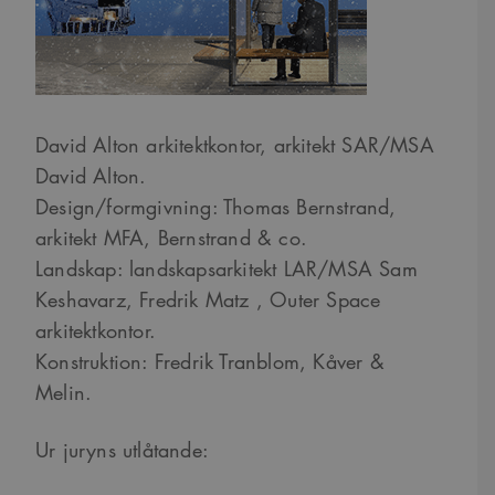
Strikt nödvändigt
Analys
Marknadsföring
Funktioner
Strikt nödvändiga kakor tillåter kärnwebbplatsfunktioner som
användarinloggning och kontohantering. Webbplatsen kan inte användas
David Alton arkitektkontor, arkitekt SAR/MSA
ordentligt utan strikt nödvändiga cookies.
David Alton.
Namn
Provider
/
Domän
Utgång
Beskrivning
Design/formgivning: Thomas Bernstrand,
sa_svar_token
www.arkitekt.se
Session
Används för
att ha koll på
arkitekt MFA, Bernstrand & co.
inloggning
Landskap: landskapsarkitekt LAR/MSA Sam
CookieScriptConsent
1 månad
Denna cookie
CookieScript
används av
www.arkitekt.se
Keshavarz, Fredrik Matz , Outer Space
Cookie-
Script.com-
arkitektkontor.
tjänsten för att
komma ihåg
Konstruktion: Fredrik Tranblom, Kåver &
preferenserna
för
Melin.
besökarens
cookie. Det är
nödvändigt att
Cookie-
Ur juryns utlåtande:
Google Privacy Policy
Script.com
cookiebanner
fungerar