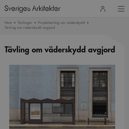
Stä
Logga
men
in
Hem
Tävlingar
Projekttävling om väderskydd
Tävling om väderskydd avgjord
Tävling om väderskydd avgjord