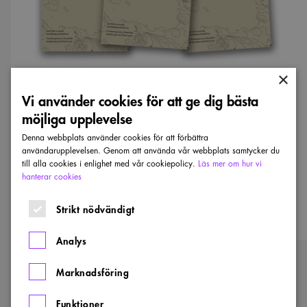
×
Landskap NU – 2 finns nu att köpa på arkitektur.se.
Vi använder cookies för att ge dig bästa
möjliga upplevelse
Läs mer om boken och köp den
Denna webbplats använder cookies för att förbättra
användarupplevelsen. Genom att använda vår webbplats samtycker du
till alla cookies i enlighet med vår cookiepolicy.
Läs mer om hur vi
Läs mer om projektet
hanterar cookies
Strikt nödvändigt
Analys
Kontaktpersoner
Marknadsföring
KONTAKT
Akademin för
Funktioner
landskapsarkitektur