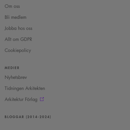
Cookie-
Script.com-
Om oss
tjänsten för att
komma ihåg
Bli medlem
preferenserna
för
besökarens
Jobba hos oss
cookie. Det är
nödvändigt att
Cookie-
Allt om GDPR
Google Privacy Policy
Script.com
cookiebanner
Cookiepolicy
fungerar
korrekt.
SnippetSessionId
snippets.arkitekt.se
Session
MEDIER
__cf_bm
29
Denna cookie
Cloudflare Inc.
minuter
används för
.fonts.net
Nyhetsbrev
54
att skilja
sekunder
mellan
människor och
Tidningen Arkitekten
bots. Detta är
fördelaktigt
Arkitektur Förlag
för
webbplatsen
för att göra
giltiga
rapporter om
BLOGGAR (2014-2024)
användningen
av deras
webbplats.