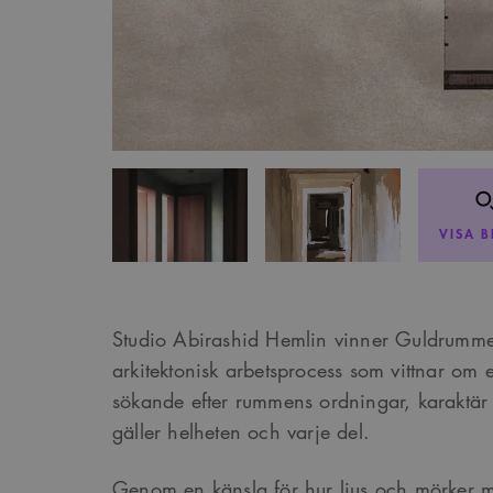
VISA B
Studio Abirashid Hemlin vinner Guldrumme
arkitektonisk arbetsprocess som vittnar om e
sökande efter rummens ordningar, karaktär
gäller helheten och varje del.
Genom en känsla för hur ljus och mörker 