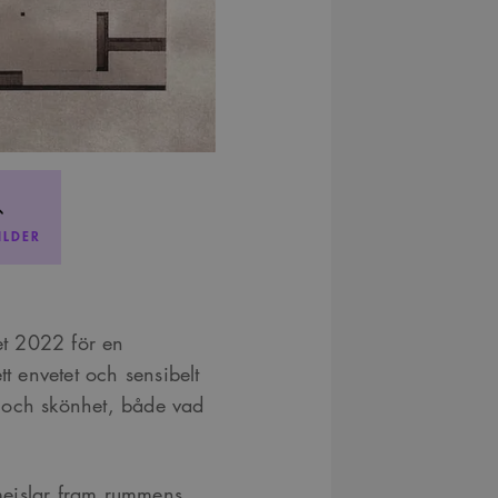
ILDER
t 2022 för en
tt envetet och sensibelt
 och skönhet, både vad
mejslar fram rummens