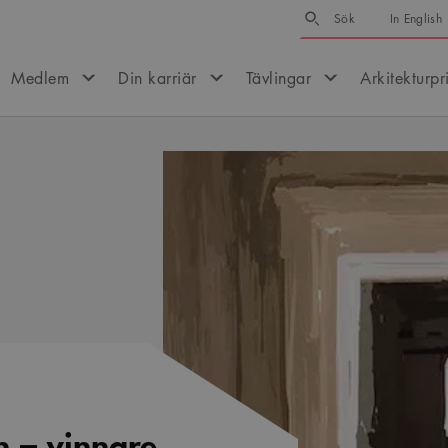
Sök
Sök
In English
Medlem
Din karriär
Tävlingar
Arkitekturpr
n – vinnare