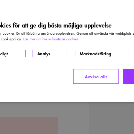
ies för att ge dig bästa möjliga upplevelse
cookies för att förbättra användarupplevelsen. Genom att använda vår webbplats sa
r cookiepolicy.
Läs mer om hur vi hanterar cookies
digt
Analys
Marknadsföring
Avvisa allt
på förslag till varma källor på
Strikt nödvändigt
Analys
Marknadsföring
Funktioner
llåter kärnwebbplatsfunktioner som användarinloggning och kontohantering. Webbplatsen kan i
ies.
rovider
/
Domän
Utgång
Beskrivning