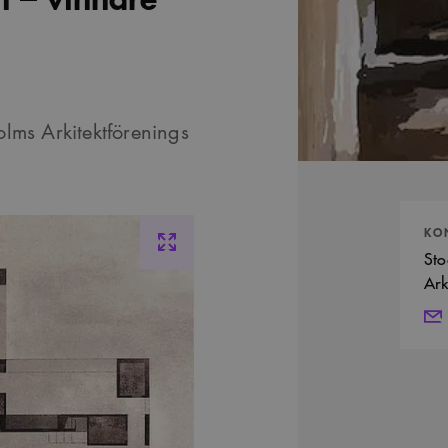
lms Arkitektförenings
Kontak
KO
Sto
Ark