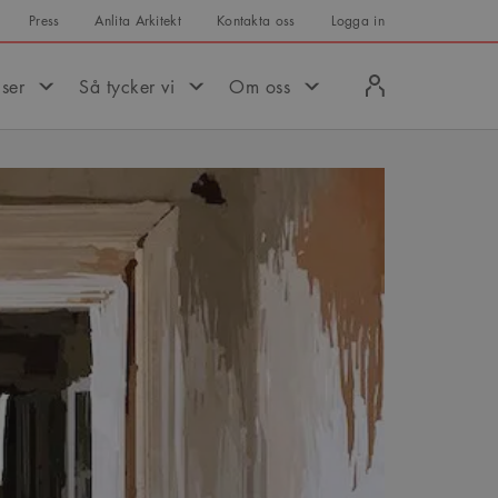
Press
Anlita Arkitekt
Kontakta oss
Logga in
Logga
iser
Så tycker vi
Om oss
in