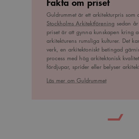
Fakta om priset
sa_svar_token
w
Guldrummet är ett arkitekturpris som 
CookieScriptConsent
C
Stockholms Arkitektförening
sedan år
w
priset är att gynna kunskapen kring a
SnippetSessionId
s
arkitekturens rumsliga kulturer. Det kan
__cf_bm
C
verk, en arkitektoniskt betingad gärni
.
process med hög arkitektonisk kvalite
Google Privacy Po
fördjupar, sprider eller belyser arkitek
Namn
Provider
/
D
Läs mer om Guldrummet
Pro
Namn
Namn
_cfuvid
.vimeo.com
Do
_ga
YSC
Go
LLC
_cfuvid
.challenges.c
.ark
__Secure-ROLLOUT_TOK
__cf_bm
Cloudflare In
_ga_YPLQ693FFW
.ark
.vimeo.com
_cs_id