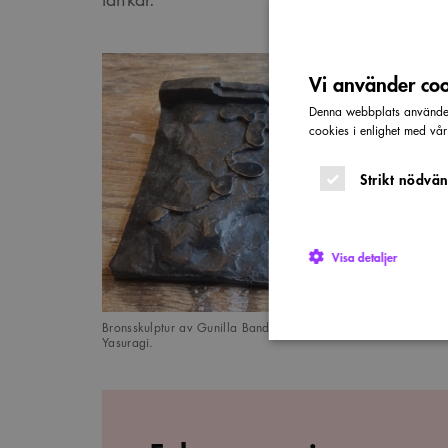
Vi använder cook
Denna webbplats använder 
cookies i enlighet med vå
Strikt nödvän
Visa detaljer
Bronsskulptur av Gunilla Bandolin. Lerstudier avgjutna i brons 
Yasuragi.
Strikt nödvändiga kakor ti
utan strikt nödvändiga cook
Namn
P