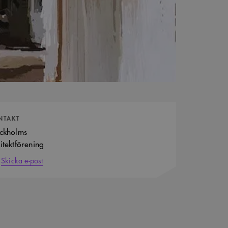
tpersoner
NTAKT
ckholms
itektförening
Skicka e-post