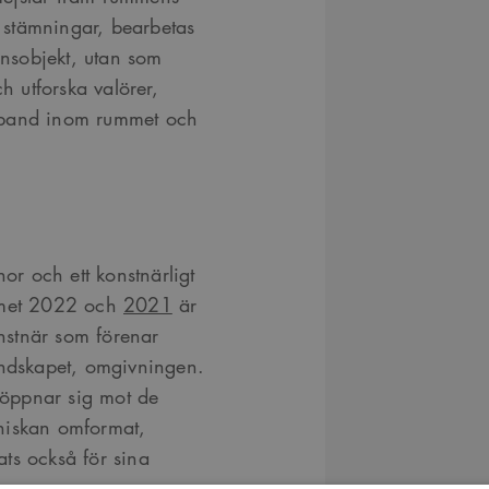
h stämningar, bearbetas
onsobjekt, utan som
h utforska valörer,
mband inom rummet och
r och ett konstnärligt
ummet 2022 och
2021
är
nstnär som förenar
andskapet, omgivningen.
m öppnar sig mot de
niskan omformat,
ts också för sina