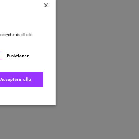
×
mtycker du till alla
Funktioner
Acceptera alla
nte användas ordentligt