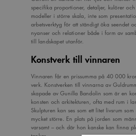
specifika proportioner, detaljer, kulörer oc
modeller i större skala, inte som presentati
arbetsverktyg för att ständigt öka seendet oc
nyanser och relationer både i form av sa
till landskapet utanför.
Konstverk till vinnaren
Vinnaren får en prissumma på 40 000 krono
verk. Konstverken till vinnarna av Guldr
skapade av Gunilla Bandolin som är en ko
konsten och arkitekturen, ofta med rum i l
Skulpturen kan ses som ett litet livsrum so
mycket större. En plats på jorden som män
varsamt – och där hon kanske kan finna pla
tankar.