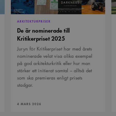
Google LLC
månader
Youtube-videor inbäddade i webbplatser; den kan också 
.youtube.com
4 veckor
webbplatsbesökaren använder den nya eller gamla versio
gränssnittet.
29
Det här är en sessionskaka. Detta är en mönstertypskaka d
Content
ARKITEKTURPRISER
minuter
siffrigt nummer läggs till prefixet _cs_.
Square SaaS
59
De är nominerade till
.arkitekt.se
sekunder
Kritikerpriset 2025
Juryn för Kritikerpriset har med årets
nominerade velat visa olika exempel
på god arkitekturkritik eller hur man
stärker ett initierat samtal – alltså det
som ska premieras enligt prisets
stadgar.
PUBLICERAD:
4 MARS 2026