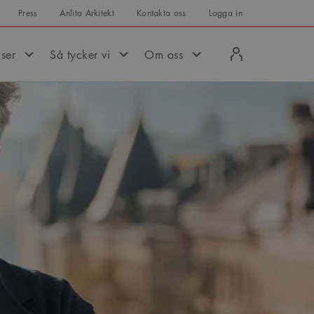
Press
Anlita Arkitekt
Kontakta oss
Logga in
Logga
iser
Så tycker vi
Om oss
in