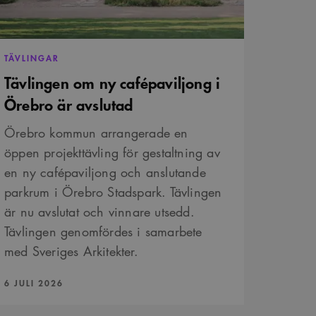
avgöra om
nen av Youtube-
är ett slumpmässigt 13-
TÄVLINGAR
Tävlingen om ny cafépaviljong i
Örebro är avslutad
Örebro kommun arrangerade en
öppen projekttävling för gestaltning av
en ny cafépaviljong och anslutande
parkrum i Örebro Stadspark. Tävlingen
är nu avslutat och vinnare utsedd.
Tävlingen genomfördes i samarbete
med Sveriges Arkitekter.
PUBLICERAD:
6 JULI 2026