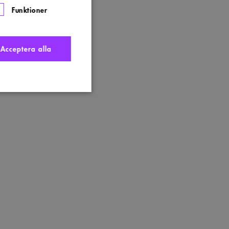
Funktioner
Acceptera alla
nte användas ordentligt
t komma ihåg
 Cookie-Script.com
s. Detta är fördelaktigt
ngen av deras webbplats.