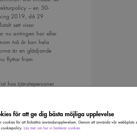
ekturpolicy – en 50-
kning 2019, då 29
talt sett visar
r nu antingen har eller
 Inom två år kan hela
rorna är en glädjande
 flyttar fram
ist hos tjänstepersoner
inte tar fram en
ar en anställd arkitekt
dast cirka hälften av
ies för att ge dig bästa möjliga upplevelse
s fler! Det krävs
cookies för att förbättra användarupplevelsen. Genom att använda vår webbplats sa
itekt i en nyckelroll för
r cookiepolicy.
Läs mer om hur vi hanterar cookies
.