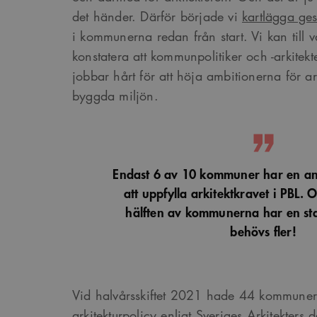
det händer. Därför började vi
kartlägga gest
i kommunerna redan från start. Vi kan till v
konstatera att kommunpolitiker och -arkitekt
jobbar hårt för att höja ambitionerna för a
byggda miljön.
Endast 6 av 10 kommuner har en anst
att uppfylla arkitektkravet i PBL. 
hälften av kommunerna har en sta
behövs fler!
Vid halvårsskiftet 2021 hade 44 kommuner
arkitekturpolicy enligt Sveriges Arkitekters d