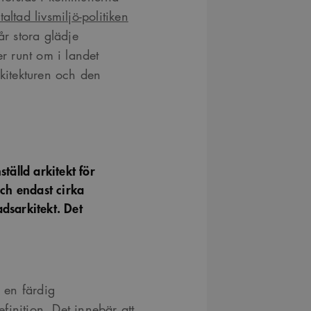
altad livsmiljö-politiken
år stora glädje
er runt om i landet
rkitekturen och den
älld arkitekt för
Och endast cirka
dsarkitekt. Det
 en färdig
efinition. Det innebär att