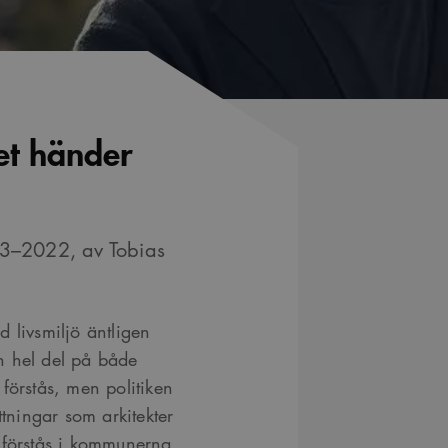
et händer
 3–2022, av Tobias
ad livsmiljö äntligen
n hel del på både
förstås, men politiken
ttningar som arkitekter
 förstås i kommunerna