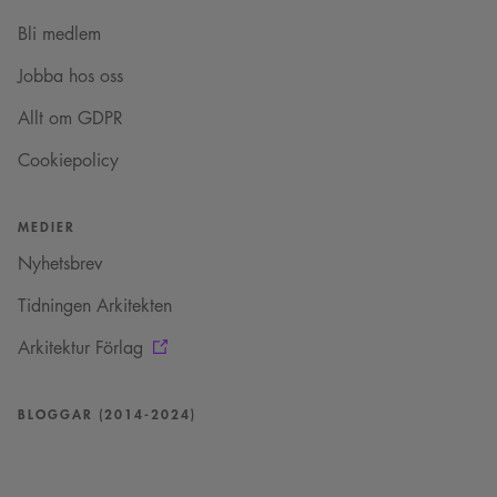
_cs_.
Bli medlem
VISITOR_INFO1_LIVE
5
Denna cookie ställs in
Google LLC
månader
av Youtube för att
.youtube.com
4 veckor
hålla reda på
Jobba hos oss
användarinställninga
för Youtube-videor
Allt om GDPR
inbäddade i
webbplatser; den kan
också avgöra om
Cookiepolicy
webbplatsbesökaren
använder den nya
eller gamla versionen
av Youtube-
MEDIER
gränssnittet.
_cs_s
29
Det här är en
Nyhetsbrev
Content
minuter
sessionskaka. Detta är
Square SaaS
59
en mönstertypskaka
.arkitekt.se
Tidningen Arkitekten
sekunder
där ett slumpmässigt
13-siffrigt nummer
läggs till prefixet
Arkitektur Förlag
_cs_.
BLOGGAR (2014-2024)