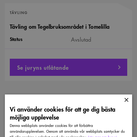
TÄVLING
Tävling om Tegelbruksområdet i Tomelilla
Status
Avslutad
Se juryns utlåtande
Läs mer
×
Vi använder cookies för att ge dig bästa
Visa alla nyheter
möjliga upplevelse
Denna webbplats använder cookies för att förbättra
Nu
användarupplevelsen. Genom att använda vår webbplats samtycker du
startar