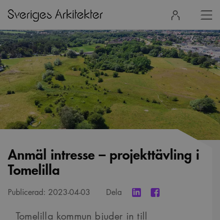
Stä
Logga
men
in
Anmäl intresse – projekttävling i
Tomelilla
Publicerad:
2023-04-03
Dela
Tomelilla kommun bjuder in till