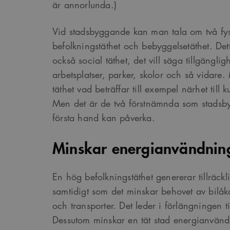
är annorlunda.)
Vid stadsbyggande kan man tala om två fys
befolkningstäthet och bebyggelsetäthet. Detta
också social täthet, det vill säga tillgängligh
arbetsplatser, parker, skolor och så vidar
täthet vad beträffar till exempel närhet till ku
Men det är de två förstnämnda som stadsby
första hand kan påverka.
Minskar energianvändnin
En hög befolkningstäthet genererar tillräckl
samtidigt som det minskar behovet av bilåk
och transporter. Det leder i förlängningen ti
Dessutom minskar en tät stad energianvän