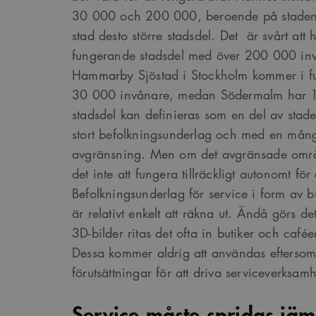
30 000 och 200 000, beroende på stadens t
Google Privacy Po
stad desto större stadsdel. Det är svårt att 
Namn
Provider
/
D
fungerande stadsdel med över 200 000 inv
Pro
Namn
Namn
Hammarby Sjöstad i Stockholm kommer i full
_cfuvid
.vimeo.com
Do
30 000 invånare, medan Södermalm har 
_ga
YSC
Go
LLC
stadsdel kan definieras som en del av staden
_cfuvid
.challenges.c
.ark
__Secure-ROLLOUT_TOK
stort befolkningsunderlag och med en mång
avgränsning. Men om det avgränsade områd
__cf_bm
Cloudflare In
_ga_YPLQ693FFW
.ark
.vimeo.com
_cs_id
det inte att fungera tillräckligt autonomt för
Befolkningsunderlag för service i form av b
är relativt enkelt att räkna ut. Ändå görs de
VISITOR_PRIVACY_META
3D-bilder ritas det ofta in butiker och café
Dessa kommer aldrig att användas eftersom 
_cs_c
förutsättningar för att driva serviceverksam
Service måste spridas jäm
VISITOR_INFO1_LIVE