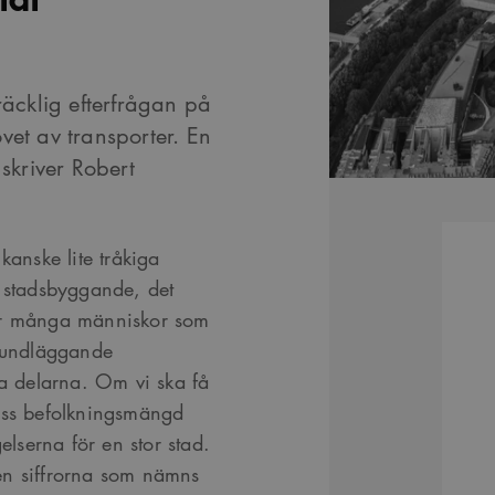
räcklig efterfrågan på
vet av transporter. En
 skriver Robert
kanske lite tråkiga
t stadsbyggande, det
r hur många människor som
grundläggande
ra delarna. Om vi ska få
viss befolkningsmängd
elserna för en stor stad.
en siffrorna som nämns