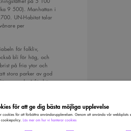
kningstäthet på 5 100
irka 9 500). Manhattan i
700. UN-Habitat talar
vånare per
abeln för folkliv,
ckså bli för hög, och
brist på fria ytor och
 att stora parker av god
 Ett exempel på för hög
 det lite mer romantiska
å i Dubai och många
ies för att ge dig bästa möjliga upplevelse
tående hus som knappast
cookies för att förbättra användarupplevelsen. Genom att använda vår webbplats sa
r cookiepolicy.
Läs mer om hur vi hanterar cookies
täthet. Miljöerna blir