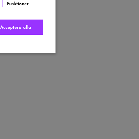
Funktioner
Acceptera alla
nte användas ordentligt
t komma ihåg
 Cookie-Script.com
s. Detta är fördelaktigt
ngen av deras webbplats.