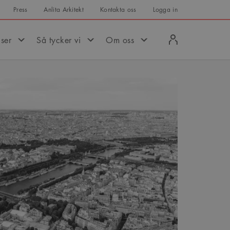
Press
Anlita Arkitekt
Kontakta oss
Logga in
Logga
iser
Så tycker vi
Om oss
in