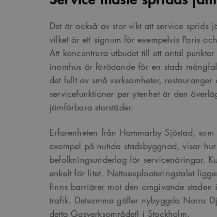
Det är också av stor vikt att service sprids 
_cs_s
vilket är ett signum för exempelvis Paris och
Att koncentrera utbudet till ett antal punkte
inomhus är förödande för en stads mångfald 
det fullt av små verksamheter, restauranger
servicefunktioner per ytenhet är den överlä
jämförbara storstäder.
Erfarenheten från Hammarby Sjöstad, som i 
exempel på nutida stadsbyggnad, visar hur sv
befolkningsunderlag för servicenäringar. K
enkelt för litet. Nettoexploateringstalet lig
finns barriärer mot den omgivande staden i
trafik. Detsamma gäller nybyggda Norra Dj
detta Gasverksområdet) i Stockholm.