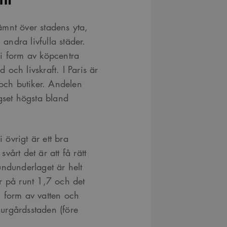
månader
Youtube-videor inbäddade i webbplatser; den kan också 
.youtube.com
4 veckor
webbplatsbesökaren använder den nya eller gamla versio
gränssnittet.
jämnt över stadens yta,
29
Det här är en sessionskaka. Detta är en mönstertypskaka d
Content
 andra livfulla städer.
minuter
siffrigt nummer läggs till prefixet _cs_.
Square SaaS
59
.arkitekt.se
r i form av köpcentra
sekunder
och livskraft. I Paris är
 och butiker. Andelen
gset högsta bland
övrigt är ett bra
årt det är att få rätt
undunderlaget är helt
ger på runt 1,7 och det
 form av vatten och
urgårdsstaden (före