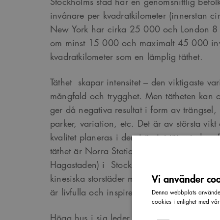
Stockholms stad har en genomsnittlig befol
invånare per kvadratkilometer (innerstan c
New York har cirka 25 000 och London 8 
om minst 15 000 och maximalt 45 000 in
kvadratkilometer som en lämplig täthet.
Täthet skapar intensitet – den viktigaste vari
mångfald och trygghet. Men tätheten kan o
ger då negativa resultat i form av trängsel, 
parker, variation, etc. Det är av största vikt
kvalitet planeras i den i övrigt täta staden.
täthet är Norra Stationsområdet (omdöpt till
Hagastaden) i Stockholm. Vi ser det ocks
Vi använder cook
kinesiska storstäder med sina höga, tätt s
är livfulla och inspirerande.
Denna webbplats använder 
cookies i enlighet med vå
Höga hus i sig leder normalt inte till högre 