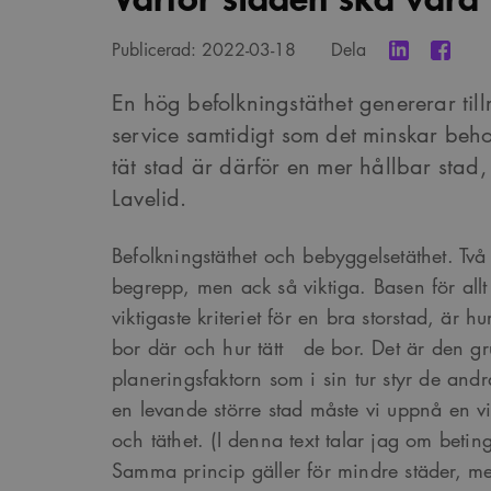
Publicerad:
2022-03-18
Dela
En hög befolkningstäthet genererar till
service samtidigt som det minskar beho
tät stad är därför en mer hållbar stad,
Lavelid.
Befolkningstäthet och bebyggelsetäthet. Två 
begrepp, men ack så viktiga. Basen för all
viktigaste kriteriet för en bra storstad, ä
bor där och hur tätt de bor. Det är den 
planeringsfaktorn som i sin tur styr de and
en levande större stad måste vi uppnå en 
och täthet. (I denna text talar jag om beting
Samma princip gäller för mindre städer, m