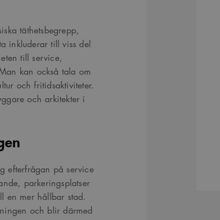
iska täthetsbegrepp,
 inkluderar till viss del
eten till service,
e. Man kan också tala om
ltur och fritidsaktiviteter.
ggare och arkitekter i
gen
ig efterfrågan på service
ande, parkeringsplatser
ll en mer hållbar stad.
dningen och blir därmed