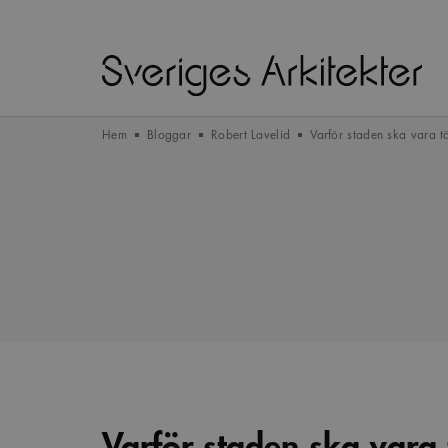
Hem
Bloggar
Robert Lavelid
Varför staden ska vara t
Varför staden ska vara 