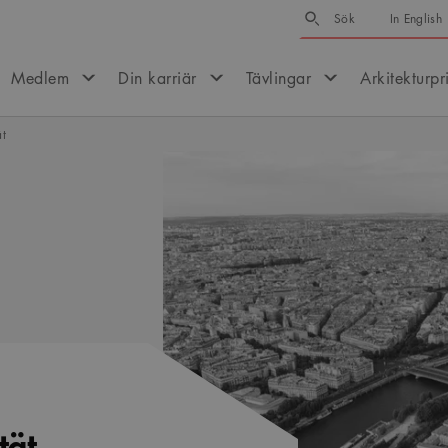
Sök
Sök
In English
Medlem
Din karriär
Tävlingar
Arkitekturpr
ät
tät